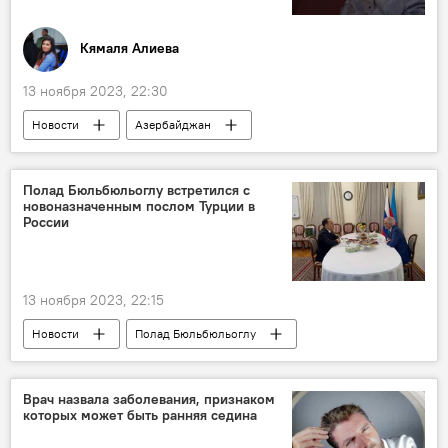
Кямаля Алиева
13 ноября 2023, 22:30
Новости
Азербайджан
фотограф, режиссер и певец Аслан Ахмадов
Россия
Людмила Гурченко
Полад Бюльбюльоглу встретился с
новоназначенным послом Турции в
Фотографии
Соцсети
Публикация
России
13 ноября 2023, 22:15
Новости
Полад Бюльбюльоглу
посольство Азербайджана в России
Танжу Бильгич
Посольство Турции в России
Врач назвала заболевания, признаком
которых может быть ранняя седина
Встреча
Сотрудничество
Карабах