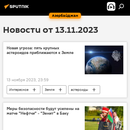
Азербайджан
Новости от 13.11.2023
Новая угроза: пять крупных
астероидов приближаются к Земле
13 ноября 2023, 23:59
Интересное
Земля
астероиды
Комета
Сближение
Солнце
Астрономы
Меры безопасности будут усилены на
матче "Нефтчи" - "Зенит" в Баку