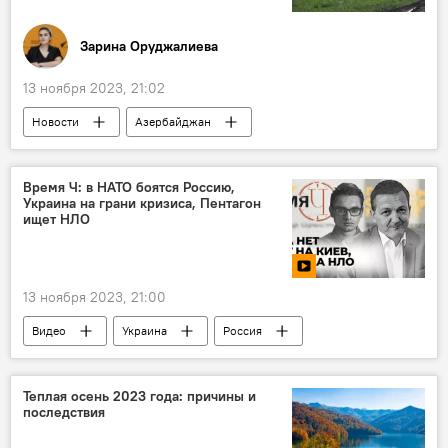
Зарина Оруджалиева
13 ноября 2023, 21:02
Новости
Азербайджан
Происшествия в Азербайджане
пожар
Общество
МЧС АР
Время Ч: в НАТО боятся Россию,
Украина на грани кризиса, Пентагон
Гедабейский район
Граница
ищет НЛО
Армения
13 ноября 2023, 21:00
Видео
Украина
Россия
Военное превосходство
СВО
Запад
киевский режим
Деньги
Теплая осень 2023 года: причины и
последствия
Александр Хроленко