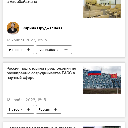
в Азербайджане
Зарина Оруджалиева
13 ноября 2023, 18:45
Новости
Азербайджан
Суд по делам о тяжких преступлениях города Сумгайыта
Уголовное дело
Хачмазский район
Россия подготовила предложения по
расширению сотрудничества ЕАЭС в
Убийство
научной сфере
13 ноября 2023, 18:15
Новости
Россия
Дмитрий Медведев
предложения
Сотрудничество
ЕАЭС
Наука