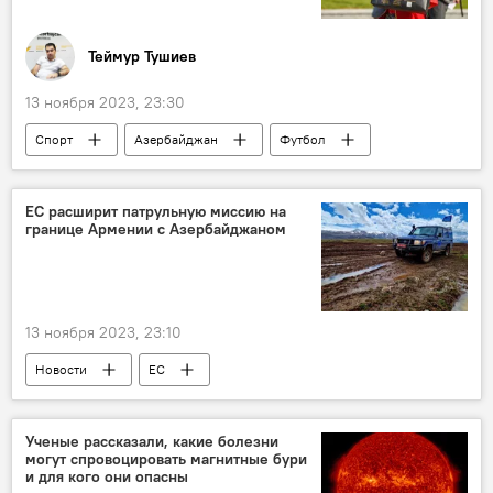
Теймур Тушиев
13 ноября 2023, 23:30
Спорт
Азербайджан
Футбол
ФК "Нефтчи"
Санкт-Петербург
Баку
Болельщики
Россия
ЕС расширит патрульную миссию на
границе Армении с Азербайджаном
Товарищеский матч
13 ноября 2023, 23:10
Новости
ЕС
наблюдательная миссия
Азербайджан
Армения
Граница
Усиление
Ученые рассказали, какие болезни
могут спровоцировать магнитные бури
Жозеп Боррель
Южный Кавказ
и для кого они опасны