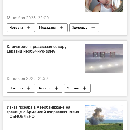
Шуша
Поддержка
Москва
13 ноября 2023, 22:00
Новости
Медицина
Здоровье
Общество
Седина
Заболевания
симптом
гормоны
Экология
Климатолог предсказал северу
Евразии необычную зиму
Проблемы
13 ноября 2023, 21:30
Новости
Россия
Москва
Сибирь
Зима
Климатолог
Прогноз
Глобальное потепление
Из-за пожара в Азербайджане на
границе с Арменией взорвалась мина
Снег
температура воздуха
- ОБНОВЛЕНО
Аномалия
Общество
Климат