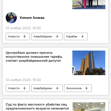
Суговушан
Карабах
Общество
Кямаля Алиева
13 ноября 2023, 19:30
Новости
Азербайджан
Карабах
Шуша
История
Культура
Сайт
презентация
Россия
Центробанк должен пресечь
искусственное повышение тарифа,
Санкт-Петербург
считает азербайджанский депутат
13 ноября 2023, 19:00
Новости
Азербайджан
Экономика
Финансы
Банки
Центральный банк АР
СМС
Суд по факту жестокого убийства лиц
предпенсионного возраста начинается
Тарифы