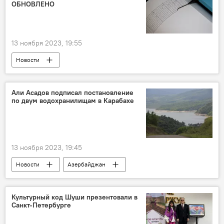
Палестина
Опрос
ОБНОВЛЕНО
13 ноября 2023, 19:55
Новости
Нахчыванская Автономная Республика
Землетрясение
Турция
Иран
Али Асадов подписал постановление
по двум водохранилищам в Карабахе
Граница
Магнитуда
Республиканский центр сейсмологической службы
13 ноября 2023, 19:45
Новости
Азербайджан
Али Асадов
постановление
"Перечень особо важных объектов и объектов жизнеобеспечения, подлежащих охране в Азербайджанской Республике"
Культурный код Шуши презентовали в
Санкт-Петербурге
Изменения
Сарсангское водохранилище