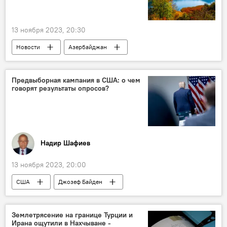
13 ноября 2023, 20:30
Новости
Азербайджан
Пресс-центр
Sputnik Азербайджан
Экология
Аномальная жара
Предвыборная кампания в США: о чем
говорят результаты опросов?
Осадки
Изменения климата
Тельман Зейналов
Надир Шафиев
13 ноября 2023, 20:00
США
Джозеф Байден
Дональд Трамп
Политика
Израиль
Украина
Выборы
Ближний Восток
Землетрясение на границе Турции и
Ирана ощутили в Нахчыване -