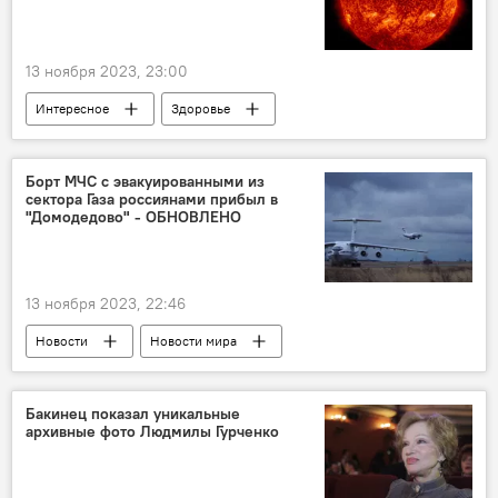
мирное урегулирование
Политика
13 ноября 2023, 23:00
Интересное
Здоровье
Магнитная буря
Группа риска
метеочувствительные люди
Общество
Борт МЧС с эвакуированными из
сектора Газа россиянами прибыл в
Медицина
"Домодедово" - ОБНОВЛЕНО
13 ноября 2023, 22:46
Новости
Новости мира
Ближний Восток
сектор Газа
россияне
Эвакуация
Израиль
Бакинец показал уникальные
архивные фото Людмилы Гурченко
ХАМАС
Египет
КПП
палестино-израильский конфликт