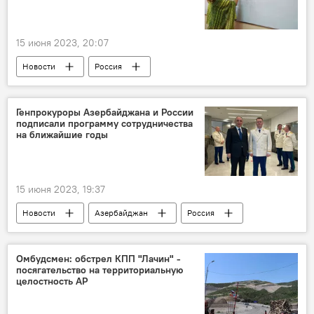
15 июня 2023, 20:07
Новости
Россия
Россотрудничество
вебинар
Русский язык
Учителя
Генпрокуроры Азербайджана и России
подписали программу сотрудничества
на ближайшие годы
15 июня 2023, 19:37
Новости
Азербайджан
Россия
Санкт-Петербург
Генпрокуратура АР
Кямран Алиев
Игорь Краснов
Омбудсмен: обстрел КПП "Лачин" -
посягательство на территориальную
целостность АР