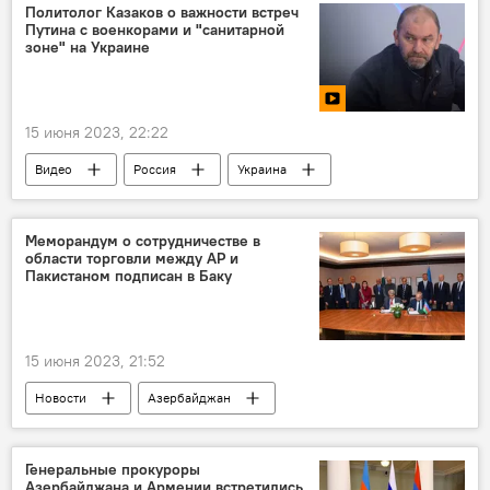
Папа Римский Франциск
Политолог Казаков о важности встреч
Путина с военкорами и "санитарной
зоне" на Украине
15 июня 2023, 22:22
Видео
Россия
Украина
СВО
Владимир Путин
Меморандум о сотрудничестве в
области торговли между АР и
Пакистаном подписан в Баку
15 июня 2023, 21:52
Новости
Азербайджан
Министерство экономики АР
Пакистан
Микаил Джаббаров
Генеральные прокуроры
Азербайджана и Армении встретились