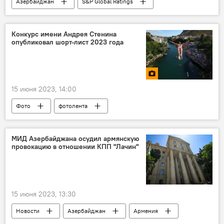
Азербайджан
S&P Global Ratings
Экономика
рейтинг
мнение
Министерство финансов
Конкурс имени Андрея Стенина
опубликовал шорт-лист 2023 года
эксперт Эмин Гарибли
15 июня 2023, 14:00
Фото
фотолента
Конкурс имени Андрея Стенина
МИА "Россия сегодня"
Россия
МИД Азербайджана осудил армянскую
провокацию в отношении КПП "Лачин"
15 июня 2023, 13:30
Новости
Азербайджан
Армения