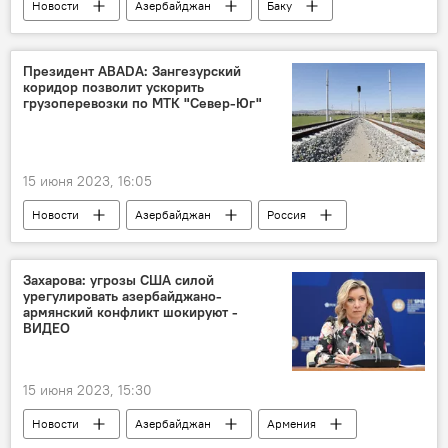
Новости
Азербайджан
Баку
Абшерон
Прогноз погоды
Президент ABADA: Зангезурский
коридор позволит ускорить
грузоперевозки по МТК "Север-Юг"
15 июня 2023, 16:05
Новости
Азербайджан
Россия
Коридор "Север-Юг"
Санкт-Петербург
Форум
Экономика
ABAD
Захарова: угрозы США силой
урегулировать азербайджано-
армянский конфликт шокируют -
ВИДЕО
15 июня 2023, 15:30
Новости
Азербайджан
Армения