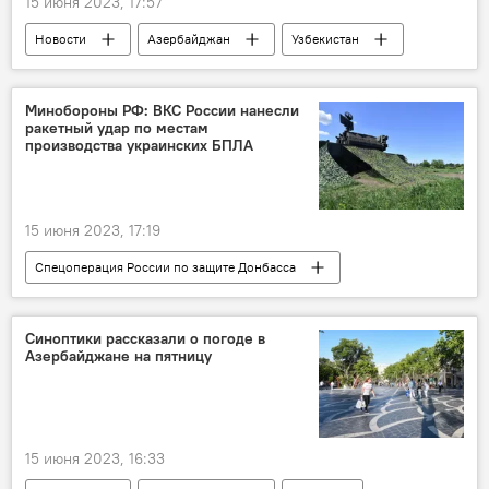
15 июня 2023, 17:57
Новости
Азербайджан
Узбекистан
МИД АР
Халаф Халафов
политические консультации
Минобороны РФ: ВКС России нанесли
ракетный удар по местам
производства украинских БПЛА
15 июня 2023, 17:19
Спецоперация России по защите Донбасса
Россия
Украина
Спецоперация
потери
Синоптики рассказали о погоде в
Азербайджане на пятницу
15 июня 2023, 16:33