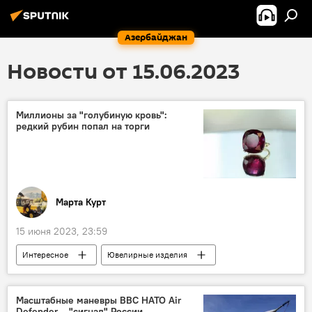
Азербайджан
Новости от 15.06.2023
Миллионы за "голубиную кровь":
редкий рубин попал на торги
Марта Курт
15 июня 2023, 23:59
Интересное
Ювелирные изделия
Драгоценные камни
Аукционный дом Sotheby's
Нью-Йорк
Масштабные маневры ВВС НАТО Air
Defender – "сигнал" России