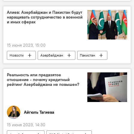
Россия
США
МИД РФ
Мария Захарова
Карабах
Алиев: Азербайджан и Пакистан будут
наращивать сотрудничество в военной
и иных сферах
15 июня 2023, 15:00
Новости
Азербайджан
Пакистан
Ильхам Алиев
Мухаммад Шахбаз Шариф
сотрудничество
Реальность или предвзятое
отношение - почему кредитный
рейтинг Азербайджана не повышен?
Айгюль Тагиева
15 июня 2023, 14:30