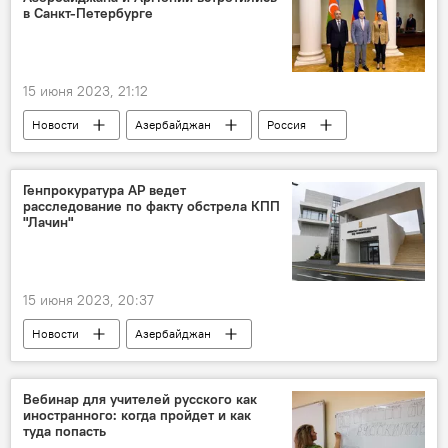
Мухаммад Шахбаз Шариф
в Санкт-Петербурге
15 июня 2023, 21:12
Новости
Азербайджан
Россия
Армения
Генпрокуратура АР
Кямран Алиев
Санкт-Петербург
Генпрокуратура АР ведет
расследование по факту обстрела КПП
"Лачин"
15 июня 2023, 20:37
Новости
Азербайджан
Генпрокуратура Азербайджана
КПП
Лачин
обстрел
Вебинар для учителей русского как
иностранного: когда пройдет и как
армянская провокация
туда попасть