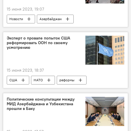
15 июня 2023, 19:07
Новости
Азербайджан
Омбудсмен Азербайджана
омбудсмен АР Сабина Алиева
Эксперт о провале попыток США
реформировать ООН по своему
армянская провокация
усмотрению
15 июня 2023, 18:37
США
НАТО
реформы
Совбез ООН
Джо Байден
Политические консультации между
МИД Азербайджана и Узбекистана
прошли в Баку