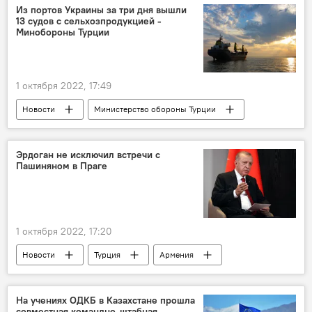
Швеция
Финляндия
Из портов Украины за три дня вышли
13 судов с сельхозпродукцией -
Минобороны Турции
1 октября 2022, 17:49
Новости
Министерство обороны Турции
Сельхозпродукция
Украина
Порты
Продовольственная безопасность
Эрдоган не исключил встречи с
Пашиняном в Праге
1 октября 2022, 17:20
Новости
Турция
Армения
Политика
Реджеп Тайип Эрдоган
Никол Пашинян
Прага
На учениях ОДКБ в Казахстане прошла
совместная командно-штабная