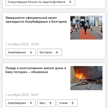
Спецоперация России по защите Донбасса
Россия
Украина
Спецоперация
вооружение
БПЛА
Националисты
Завершился официальный визит
президента Азербайджана в Болгарию
1 октября 2022, 19:06
Азербайджан
Болгария
Ильхам Алиев
Греция
IGB
газопровод
Пожар в многоэтажном жилом доме в
Баку потушен – обновлено
1 октября 2022, 18:47
Азербайджан
Баку
пожар