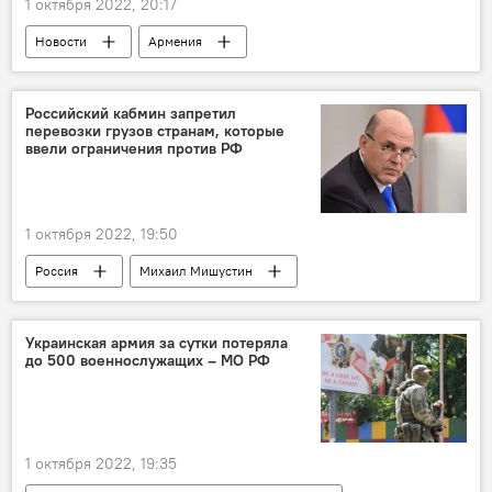
1 октября 2022, 20:17
Новости
Армения
вооруженные силы
Гибель
Российский кабмин запретил
перевозки грузов странам, которые
ввели ограничения против РФ
1 октября 2022, 19:50
Россия
Михаил Мишустин
постановление
ЕС
Великобритания
Украина
Украинская армия за сутки потеряла
до 500 военнослужащих – МО РФ
Норвегия
логистика
транспорт
1 октября 2022, 19:35