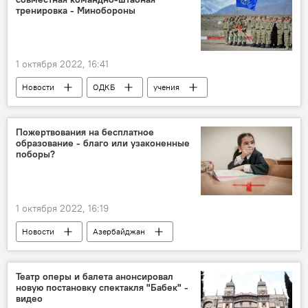
тренировка - Минобороны
1 октября 2022, 16:41
Новости
ОДКБ
учения
Казахстан
Центральная Азия
Пожертвования на бесплатное
образование - благо или узаконенные
поборы?
1 октября 2022, 16:19
Новости
Азербайджан
Министерство науки и образования АР
Пилотный проект
Общество
Театр оперы и балета анонсировал
новую постановку спектакля "Бабек" -
школы
видео