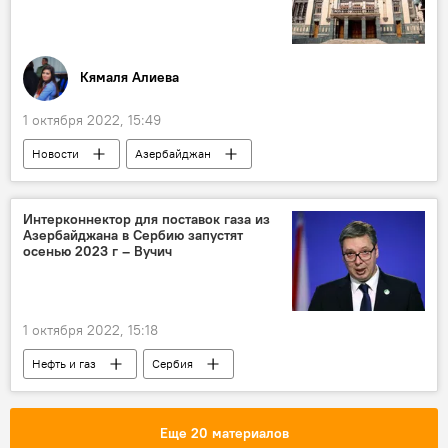
Кямаля Алиева
1 октября 2022, 15:49
Новости
Азербайджан
Азербайджанский государственный академический театр оперы и балета
"Бабек"
премьера
Интерконнектор для поставок газа из
Азербайджана в Сербию запустят
осенью 2023 г – Вучич
1 октября 2022, 15:18
Нефть и газ
Сербия
Александр Вучич
Газ
Азербайджан
IGB
Болгария
Еще 20 материалов