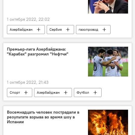
1 октября 2022, 22:02
Азербайджан
Сербия
газопровод
IGB
Ильхам Алиев
Александр Вучич
Премьер-лига Азербайджана:
"Карабах" разгромил "Нефтчи"
1 октября 2022, 21:43
Спорт
Азербайджан
Футбол
ФК "Карабах"
ФК "Нефтчи"
премьер-лига
Восемнадцать человек пострадали в
результате взрыва во время шоу в
Испании