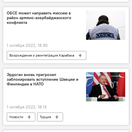
События
ОБСЕ может направить миссию в
район армяно-азербайджанского
конфликта
1 октября 2022, 18:30
Возрождение и реинтеграция Карабаха
Польша
ОБСЕ
Франция
миротворцы
граница
Эрдоган вновь пригрозил
заблокировать вступление Швеции и
Министерство иностранных дел
Финляндии в НАТО
1 октября 2022, 18:13
Новости
Турция
Реджеп Тайип Эрдоган
НАТО