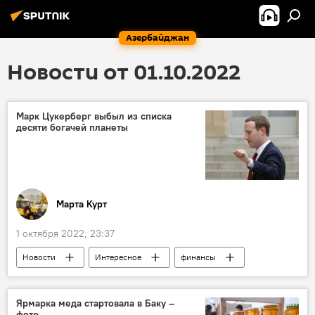
Азербайджан
Новости от 01.10.2022
Марк Цукерберг выбыл из списка
десяти богачей планеты
Марта Курт
1 октября 2022, 23:37
Новости
Интересное
финансы
журнал Forbes
рейтинг
Марк Цукерберг
Ярмарка меда стартовала в Баку –
фото