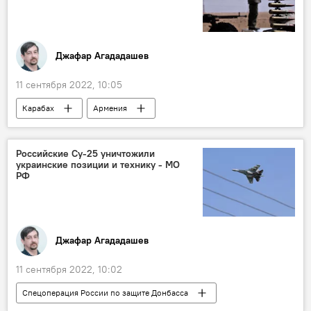
Джафар Агададашев
11 сентября 2022, 10:05
Карабах
Армения
Министерство обороны АР
Обстрел
граница
Азербайджан
Российские Су-25 уничтожили
украинские позиции и технику - МО
РФ
Джафар Агададашев
11 сентября 2022, 10:02
Спецоперация России по защите Донбасса