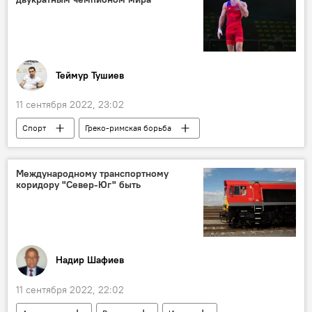
Теймур Тушиев
11 сентября 2022, 23:02
Спорт
Греко-римская борьба
Чемпионат мира
Венгрия
Азербайджан
Международному транспортному
коридору "Север-Юг" быть
Надир Шафиев
11 сентября 2022, 22:02