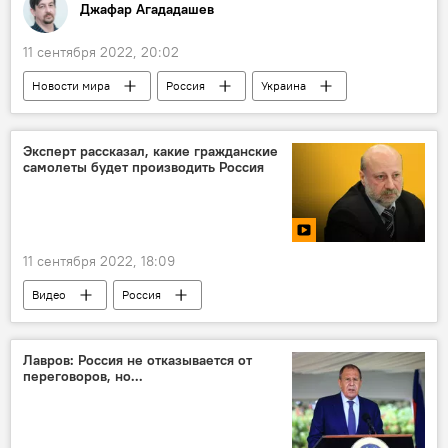
Джафар Агададашев
11 сентября 2022, 20:02
Новости мира
Россия
Украина
Спецоперация
МАГАТЭ
Франция
Владимир Путин
Эмманюэль Макрон
Эксперт рассказал, какие гражданские
самолеты будет производить Россия
11 сентября 2022, 18:09
Видео
Россия
гражданская авиация
Владимир Путин
Лавров: Россия не отказывается от
переговоров, но...