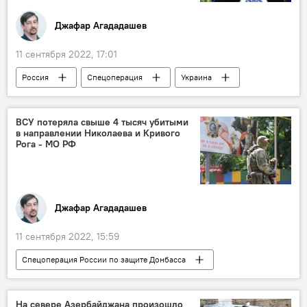
Джафар Агададашев
11 сентября 2022, 17:01
Россия
Спецоперация
Украина
саммит G20
Индонезия
Сергей Лавров
Политика
ВСУ потеряла свыше 4 тысяч убитыми
в направлении Николаева и Кривого
Министерство иностранных дел РФ
Рога - МО РФ
Джафар Агададашев
11 сентября 2022, 15:59
Спецоперация России по защите Донбасса
Украина
Донбасс
Националисты
БПЛА
АЭС
На севере Азербайджана произошло