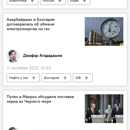
Аналитика
Россия
Иран
Коридор "Север-Юг"
МТК
Экономика
Азербайджан
Азербайджан и Болгария
договорились об обмене
электроэнергии на газ
Джафар Агададашев
11 сентября 2022, 21:03
Нефть и газ
Болгария
IGB
Южный газовый коридор
Азербайджан
Путин и Макрон обсудили поставки
зерна из Черного моря