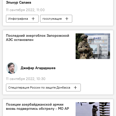
Эльнур Салаев
11 сентября 2022, 11:00
Инфографика
госслужащие
Статистика
Азербайджан
Последний энергоблок Запорожской
АЭС остановлен
Джафар Агададашев
11 сентября 2022, 10:30
Спецоперация России по защите Донбасса
АЭС
Запорожье
Обстрел
Украина
Позиции азербайджанской армии
вновь подверглись обстрелу - МО АР