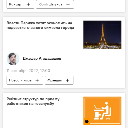
Концерт
Юрий Шатунов
Азербайджан
Власти Парижа хотят экономить на
подсветке главного символа города
Джафар Агададашев
11 сентября 2022, 12:00
Новости мира
Франция
Эйфелева башня
Экономия
Электричество
Рейтинг структур по приему
работников на госслужбу