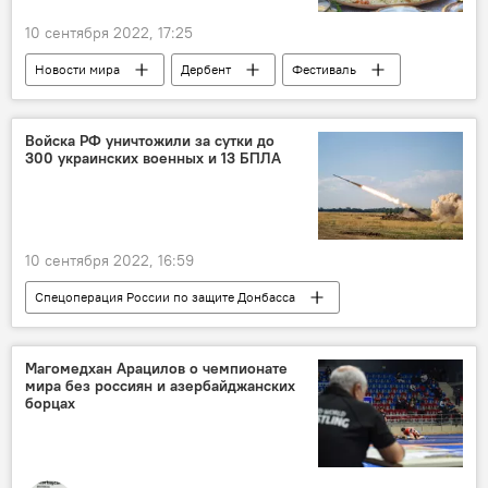
10 сентября 2022, 17:25
Новости мира
Дербент
Фестиваль
азербайджанский плов
Дагестан
Повара
Войска РФ уничтожили за сутки до
300 украинских военных и 13 БПЛА
10 сентября 2022, 16:59
Спецоперация России по защите Донбасса
Минобороны РФ
Украина
Беспилотники
Харьков
Магомедхан Арацилов о чемпионате
мира без россиян и азербайджанских
Запорожье
Артиллерия
ПВО
борцах