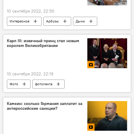
10 сентября 2022, 22:50
Интересное
Арбузы
Дыни
диетологи
калории
Сахара
белки
углеводы
Здоровье
Карл III: извечный принц стал новым
королем Великобритании
10 сентября 2022, 22:19
Фото
фотолента
Камкин: сколько Германия заплатит за
антироссийские санкции?