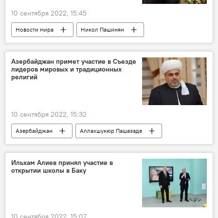
10 сентября 2022, 15:45
Новости мира
Никол Пашинян
Госдеп США
советник
Ереван
Армения
Политика
встреча
Азербайджан примет участие в Съезде
лидеров мировых и традиционных
Регион
безопасность
религий
Азербайджан
10 сентября 2022, 15:32
Азербайджан
Аллахшукюр Пашазаде
Управление мусульман Кавказа
Казахстан
Визит
Папа Римский Франциск
Ильхам Алиев принял участие в
открытии школы в Баку
Встреча
Съезд
религиозные лидеры
10 сентября 2022, 15:07