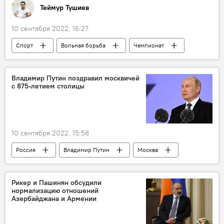
Теймур Тушиев
10 сентября 2022, 16:27
Спорт
Вольная борьба
Чемпионат
Гаджи Алиев
Азербайджан
Владимир Путин поздравил москвичей
с 875-летием столицы
10 сентября 2022, 15:58
Россия
Владимир Путин
Москва
Выступление
Поздравление
мероприятие
Рикер и Пашинян обсудили
нормализацию отношений
Азербайджана и Армении