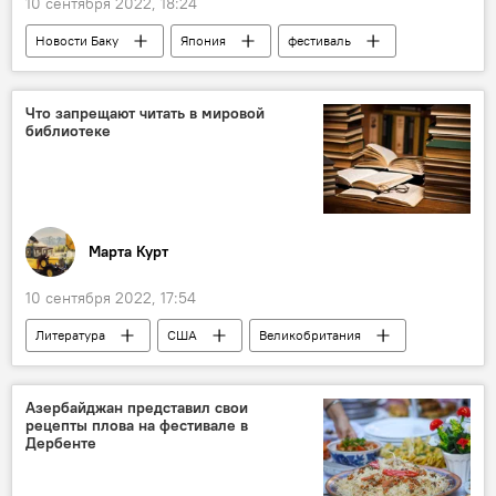
10 сентября 2022, 18:24
Новости Баку
Япония
фестиваль
Баку
Свечи
мероприятие
Азербайджан
Что запрещают читать в мировой
библиотеке
Марта Курт
10 сентября 2022, 17:54
Литература
США
Великобритания
Азербайджан представил свои
рецепты плова на фестивале в
Дербенте