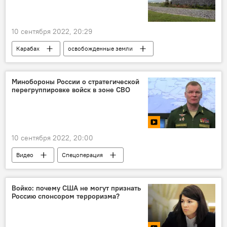
10 сентября 2022, 20:29
Карабах
освобожденные земли
Вынужденные переселенцы
Возвращение
Зангилан
Азербайджан
Минобороны России о стратегической
перегруппировке войск в зоне СВО
10 сентября 2022, 20:00
Видео
Спецоперация
перегруппировка
Минобороны РФ
Украина
Войко: почему США не могут признать
Россию спонсором терроризма?