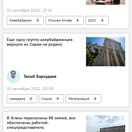
10 сентября 2022, 21:14
Азербайджан
Ильхам Алиев
ШОС
саммит
участие
Узбекистан
Еще одну группу азербайджанцев
вернули из Сирии на родину
Талыб Бархудаев
10 сентября 2022, 20:56
граждане
Сирия
Репатриация
МИД АР
Азербайджан
В Агалы переселены 66 семей, все
обеспечены работой-
спецпредставитель