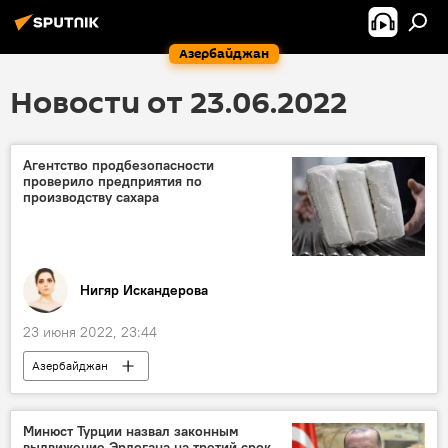
Азербайджан
Новости от 23.06.2022
Агентство продбезопасности
проверило предприятия по
производству сахара
Нигяр Искандерова
23 июня 2022, 23:44
Азербайджан
Агентство продовольственной безопасности АР
сахар
Производители
Минюст Турции назвал законным
выдвижение Эрдогана на третий срок