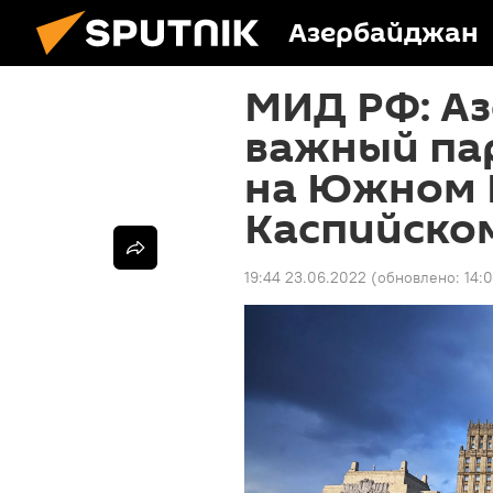
Азербайджан
МИД РФ: А
важный па
на Южном К
Каспийско
19:44 23.06.2022
(обновлено:
14: