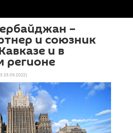
зербайджан –
ртнер и союзник
авказе и в
м регионе
03 23.09.2022
)