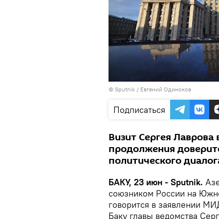
© Sputnik / Евгений Одиноков
Подписаться
Визит Сергея Лаврова 
продолжения доверит
политического диалог
БАКУ, 23 июн - Sputnik.
Аз
союзником России на Южно
говорится в заявлении МИ
Баку главы ведомства Серг