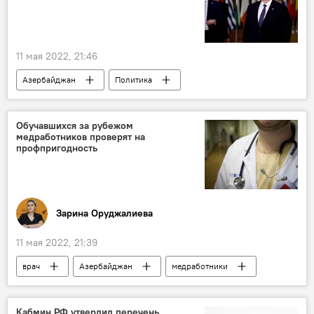
11 мая 2022, 21:46
Азербайджан
Политика
Ильхам Алиев
США
Обучавшихся за рубежом
медработников проверят на
профпригодность
Зарина Оруджалиева
11 мая 2022, 21:39
врач
Азербайджан
медработники
Кабмин РФ утвердил перечень