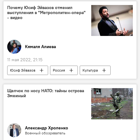
Почему Юсиф Эйвазов отменил
выступления в "Метрополитен-опера"
- видео
Кямаля Алиева
11 мая 2022, 21:15
Юсиф Эйвазов
Россия
Культура
Щелчок по носу НАТО: тайны острова
Змеиный
Александр Хроленко
Военный обозреватель