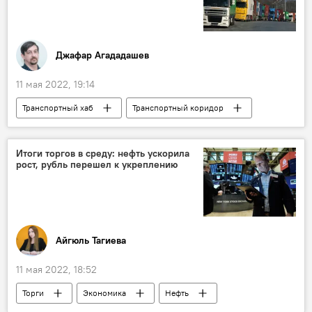
Джафар Агададашев
11 мая 2022, 19:14
Транспортный хаб
Транспортный коридор
Грузоперевозки
Экономика
Политика
Азербайджан
Итоги торгов в среду: нефть ускорила
рост, рубль перешел к укреплению
Айгюль Тагиева
11 мая 2022, 18:52
Торги
Экономика
Нефть