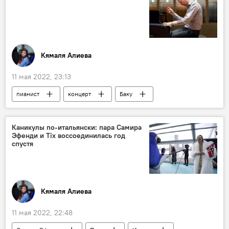
Кямаля Алиева
11 мая 2022, 23:13
пианист
концерт
Баку
Культура
Каникулы по-итальянски: пара Самира
Эфенди и Tix воссоединилась год
спустя
Кямаля Алиева
11 мая 2022, 22:48