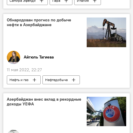
Самира Эфенди
Пара
Италия
Каникулы
ЖИЗНЬ
Культура
Обнародован прогноз по добыче
нефти в Азербайджане
Айгюль Тагиева
11 мая 2022, 22:27
Нефть и газ
Нефтедобыча
Экономика
Азербайджан
Азербайджан внес вклад в рекордные
доходы УЕФА