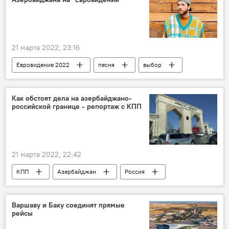
21 марта 2022, 23:16
Евровидение 2022
песня
выбор
конкурс
клип
Культура
Мир
ЖИЗНЬ
Как обстоят дела на азербайджано-
российской границе - репортаж с КПП
21 марта 2022, 22:42
КПП
Азербайджан
Россия
Самур
ЖИЗНЬ
Закрытие границ
пандемия
Слухи
Варшаву и Баку соединят прямые
рейсы