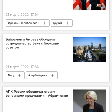
21 марта 2022, 17:54
Ираклий Гарибашвили
Грузия
Поздравление
Новруз
Грузинские азербайджанцы
Байрамов и Амреев обсудили
сотрудничество Баку с Тюркским
Азербайджанцы
ЖИЗНЬ
советом
21 марта 2022, 17:36
Баку
Азербайджан
Джейхун Байрамов
Багдад Амреев
Тюркский совет
АПК России обеспечит страну
основными продуктами - Абрамченко
Организация тюркских государств
Политика
сотрудничество