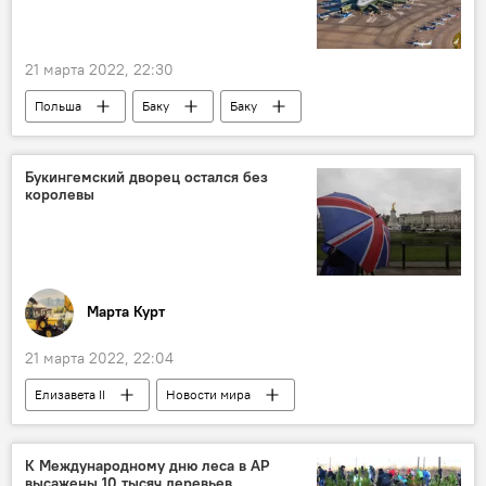
21 марта 2022, 22:30
Польша
Баку
Баку
Варшава
Авиакомпания
авиасообщение
Рейсы
полеты
Букингемский дворец остался без
королевы
Экономика
ЖИЗНЬ
Азербайджан
Марта Курт
21 марта 2022, 22:04
Елизавета II
Новости мира
Великобритания
королева
Букингемский дворец
ЖИЗНЬ
К Международному дню леса в АР
высажены 10 тысяч деревьев