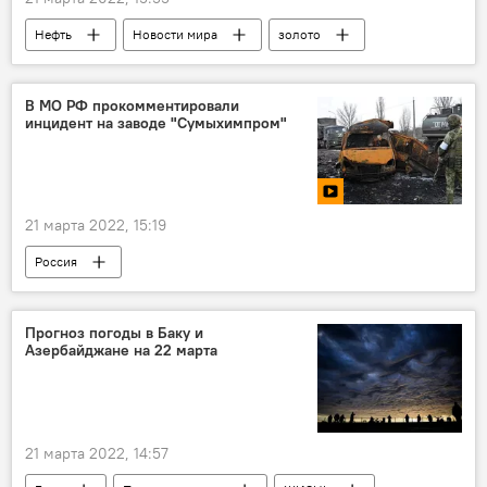
Нефть
Новости мира
золото
Рубль
биржи
медь
Торги
Экономика
В МО РФ прокомментировали
инцидент на заводе "Сумыхимпром"
21 марта 2022, 15:19
Россия
Спецоперация России по защите Донбасса
Сумы
завод
Прогноз погоды в Баку и
Азербайджане на 22 марта
Министерство обороны РФ
21 марта 2022, 14:57