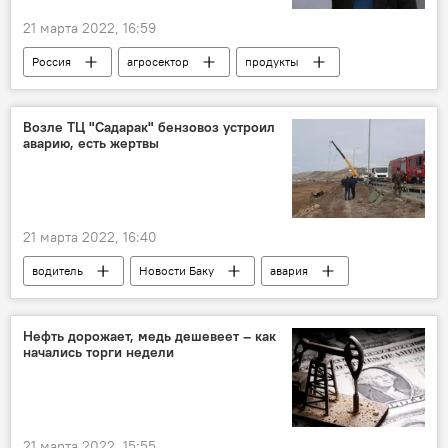
Министерство иностранных дел АР
21 марта 2022, 16:59
Россия
агросектор
продукты
Экономика
продовольствие
Возле ТЦ "Садарак" бензовоз устроил
аварию, есть жертвы
21 марта 2022, 16:40
водитель
Новости Баку
авария
ДТП
Бензовоз
Происшествия
Нефть дорожает, медь дешевеет – как
начались торги недели
21 марта 2022, 15:55