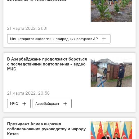
Политика
21 марта 2022, 21:31
Министерство экологии и природных ресурсов АР
деревья
озеленение
ЖИЗНЬ
Азербайджан
В Азербайджане продолжают бороться
с последствиями подтопления - видео
МЧС
21 марта 2022, 20:58
МЧС
Азербайджан
Министерство по чрезвычайным ситуациям АР
Наводнение
Затопление
Президент Алиев выразил
соболезнования руководству и народу
Лянкяранский район
Физулинский район
Китая