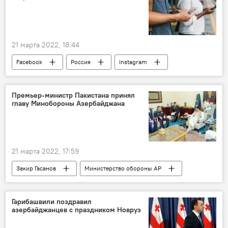
21 марта 2022, 18:44
Facebook
Россия
Instagram
запрет
Блокировка
суд
ТЕХНОЛОГИИ
Премьер-министр Пакистана принял
главу Минобороны Азербайджана
21 марта 2022, 17:59
Закир Гасанов
Министерство обороны АР
Пакистан
визит
Политика
Азербайджан
Гарибашвили поздравил
азербайджанцев с праздником Новруз