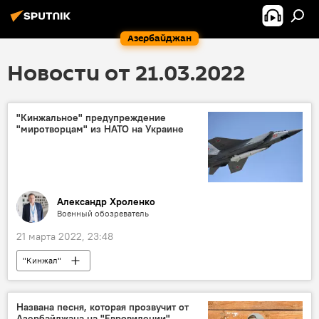
Азербайджан
Новости от 21.03.2022
"Кинжальное" предупреждение
"миротворцам" из НАТО на Украине
Александр Хроленко
Военный обозреватель
21 марта 2022, 23:48
"Кинжал"
Спецоперация России по защите Донбасса
Украина
Россия
Колумнисты
Названа песня, которая прозвучит от
Азербайджана на "Евровидении"