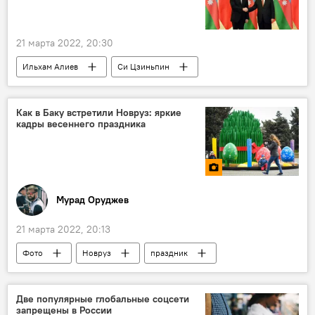
Джалилабад
Хачмазский район
21 марта 2022, 20:30
Ильхам Алиев
Си Цзиньпин
соболезнования
Политика
Китай
КНР
авиакатастрофа
крушение
Как в Баку встретили Новруз: яркие
кадры весеннего праздника
самолет
Азербайджан
Мурад Оруджев
21 марта 2022, 20:13
Фото
Новруз
праздник
Баку
Баку
Кадры
Две популярные глобальные соцсети
запрещены в России