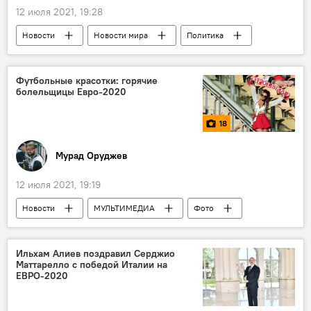
12 июля 2021, 19:28
Новости
Новости мира
Политика
Европейский союз
Афганистан
Южный Кавказ
Футбольные красотки: горячие
болельщицы Евро-2020
18
Мурад Оруджев
12 июля 2021, 19:19
Новости
МУЛЬТИМЕДИА
Фото
Новости мира
Спорт
ЖИЗНЬ
Болельщицы
Евро-2020
Ильхам Алиев поздравил Серджио
Маттарелло с победой Италии на
ЕВРО-2020