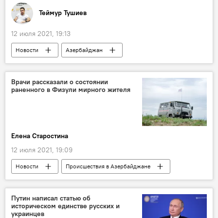
Теймур Тушиев
12 июля 2021, 19:13
Новости
Азербайджан
Новости мира
Спорт
ЖИЗНЬ
Политика
Ильхам Алиев
Италия
Врачи рассказали о состоянии
раненного в Физули мирного жителя
Евро-2020
победа
поздравление
Елена Старостина
12 июля 2021, 19:09
Новости
Происшествия в Азербайджане
Азербайджан
Происшествия
ЖИЗНЬ
Карабах
Путин написал статью об
историческом единстве русских и
Физулинский район
взрыв
украинцев