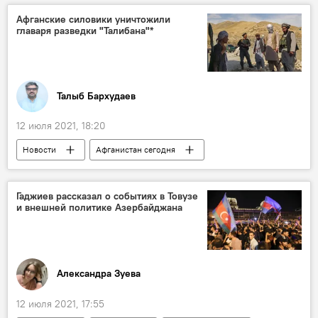
Шехиды
память
Афганские силовики уничтожили
главаря разведки "Талибана"*
Талыб Бархудаев
12 июля 2021, 18:20
Новости
Афганистан сегодня
Новости мира
талибы
Афганистан
Талибан
разведка
Гаджиев рассказал о событиях в Товузе
и внешней политике Азербайджана
Александра Зуева
12 июля 2021, 17:55