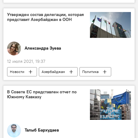
Михаил Бочарников
Александр Шаровский
Адалет Гаджиев
Утвержден состав делегации, которая
представит Азербайджан в ООН
Александра Зуева
12 июля 2021, 19:37
Новости
Азербайджан
Политика
Ильхам Алиев
ООН
В Совете ЕС представлен отчет по
Южному Кавказу
Талыб Бархудаев