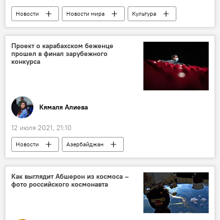
Новости
Новости мира
Культура
ЖИЗНЬ
Юсиф Эйвазов
Анна Нетребко
поцелуй
Греция
Проект о карабахском беженце
прошел в финал зарубежного
конкурса
Кямаля Алиева
12 июля 2021, 21:10
Новости
Азербайджан
Новости мира
Культура
ЖИЗНЬ
сценарий
фильм
конкурс
Как выглядит Абшерон из космоса –
фото российского космонавта
Финал
Украина