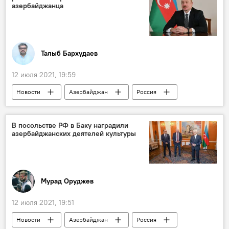
Свадьбы
Проверки
азербайджанца
Талыб Бархудаев
12 июля 2021, 19:59
Новости
Азербайджан
Россия
Ильхам Алиев
Диплом
Награждение
Эльман Байрамов
В посольстве РФ в Баку наградили
азербайджанских деятелей культуры
Мурад Оруджев
12 июля 2021, 19:51
Новости
Азербайджан
Россия