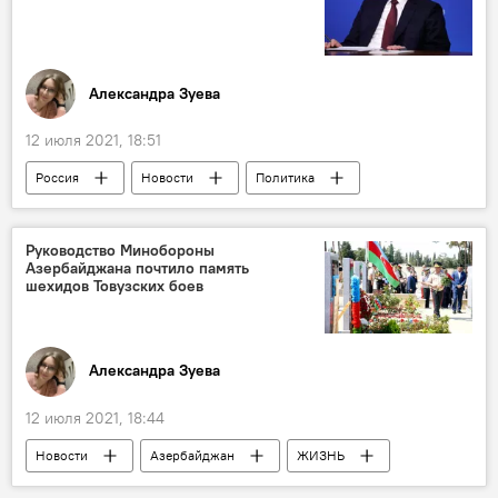
боеприпасы
Александра Зуева
12 июля 2021, 18:51
Россия
Новости
Политика
Новости мира
Владимир Путин
Украина
Руководство Минобороны
Азербайджана почтило память
шехидов Товузских боев
Александра Зуева
12 июля 2021, 18:44
Новости
Азербайджан
ЖИЗНЬ
Карабах
Министерство обороны АР