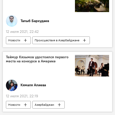
Талыб Бархудаев
12 июля 2021, 22:42
Новости
Происшествия в Азербайджане
Азербайджан
Происшествия
ЖИЗНЬ
Экономика
Гах
Теймур Кязымов удостоился первого
места на конкурсе в Америке
вырубка деревьев
Уголовное дело
Кямаля Алиева
12 июля 2021, 22:19
Новости
Азербайджан
Новости мира
Культура
ЖИЗНЬ