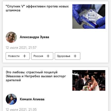
Вокалист
США
конкурс
"Спутник V" эффективен против новых
штаммов
Александра Зуева
12 июля 2021, 21:57
Новости
Россия
Здоровье
ЖИЗНЬ
Спутник V
Эффективность
Коронавирус
Это любовь: страстный поцелуй
Эйвазова и Нетребко вызвал восторг
зрителей
Кямаля Алиева
12 июля 2021, 21:35