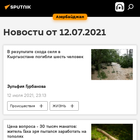
Азербайджан
Новости от 12.07.2021
В результате схода селя в
Кыргызстане погибли шесть человек
Зульфия Гурбанова
12 июля 2021, 23:13
Происшествия
ЖИЗНЬ
Новости мира
Новости
Кыргызстан
Сель
Цена вопроса - 30 тысяч манатов:
житель Гаха зря пытался заработать на
тополях