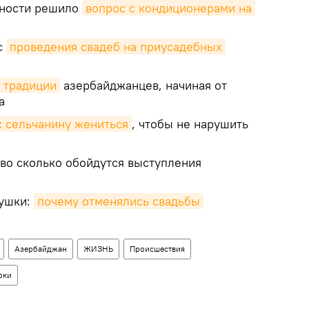
сности решило
вопрос с кондиционерами на 
с
проведения свадеб на приусадебных 
 традиции
азербайджанцев, начиная от
а
к сельчанину жениться
, чтобы не нарушить
во сколько обойдутся выступления
вушки:
почему отменялись свадьбы 
Азербайджан
ЖИЗНЬ
Происшествия
рки