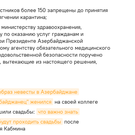
астников более 150 запрещены до принятия
гчении карантина;
, министерству здравоохранения,
у по оказанию услуг гражданам и
ри Президенте Азербайджанской
ному агентству обязательного медицинского
родовольственной безопасности поручено
, вытекающие из настоящего решения,
образ невесты в Азербайджане
байджанец" женился
на своей коллеге
шили свадьбы:
что важно знать
будут проходить свадьбы
после
я Кабмина