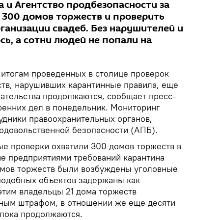
а и Агентство продбезопасности за
и 300 домов торжеств и проверить
ганизации свадеб. Без нарушителей и
ь, а сотни людей не попали на
итогам проведенных в столице проверок
тв, нарушивших карантинные правила, еще
рательства продолжаются, сообщает пресс-
ренних дел в понедельник. Мониторинг
удники правоохранительных органов,
родовольственной безопасности (АПБ).
ые проверки охватили 300 домов торжеств в
ние предприятиями требований карантина
омов торжеств были возбуждены уголовные
 подобных объектов задержаны как
этим владельцы 21 дома торжеств
ным штрафом, в отношении же еще десяти
 пока продолжаются.