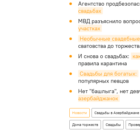
Агентство продбезопа
свадьбах
МВД разъяснило вопро
участках
Необычные свадебные
сватовства до торжеств
И снова о свадьбах:
ка
правила карантина
Свадьбы для богатых:
популярных певцов
Нет "башлыга", нет де
азербайджанок
Новости
Свадьбы в Азербайджане
Дома торжеств
Свадьбы
Прове