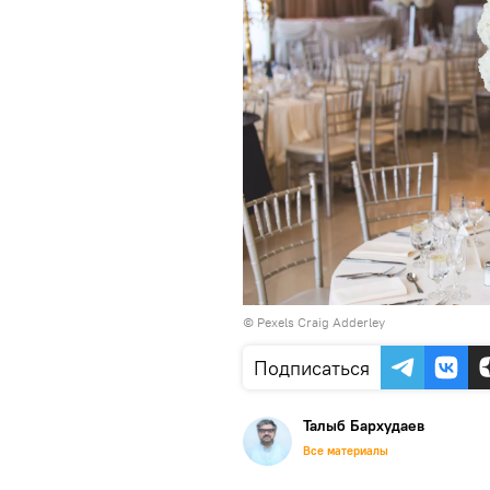
© Pexels
Craig Adderley
Подписаться
Талыб Бархудаев
Все материалы