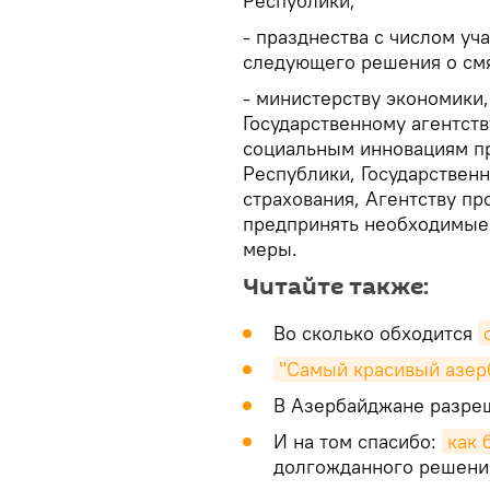
Республики;
- празднества с числом уч
следующего решения о смя
- министерству экономики
Государственному агентств
социальным инновациям п
Республики, Государствен
страхования, Агентству п
предпринять необходимые
меры.
Читайте также:
Во сколько обходится
"Самый красивый азер
В Азербайджане разре
И на том спасибо:
как 
долгожданного решени