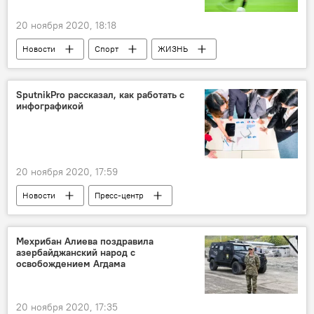
20 ноября 2020, 18:18
Новости
Спорт
ЖИЗНЬ
Азербайджан
Здоровье
"Нефтчи"
Коронавирус
SputnikPro рассказал, как работать с
инфографикой
20 ноября 2020, 17:59
Новости
Пресс-центр
ТЕХНОЛОГИИ
ЖИЗНЬ
SputnikPro
Мехрибан Алиева поздравила
азербайджанский народ с
освобождением Агдама
20 ноября 2020, 17:35