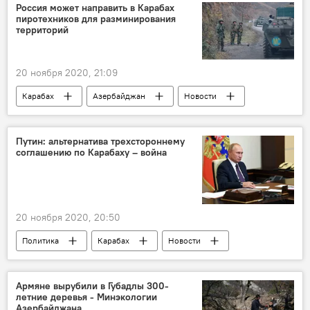
Россия может направить в Карабах
пиротехников для разминирования
территорий
20 ноября 2020, 21:09
Карабах
Азербайджан
Новости
Россия
Разминирование
Карабах
миротворцы
Путин: альтернатива трехстороннему
соглашению по Карабаху – война
20 ноября 2020, 20:50
Политика
Карабах
Новости
Азербайджан
Россия
Миротворцы
Россия
Карабах
Армяне вырубили в Губадлы 300-
летние деревья - Минэкологии
Азербайджана