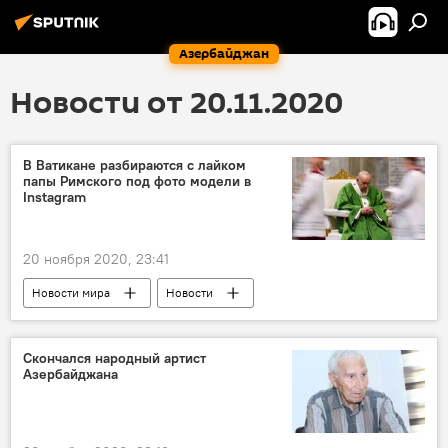
Азербайджан
Новости от 20.11.2020
В Ватикане разбираются с лайком
папы Римского под фото модели в
Instagram
20 ноября 2020, 23:41
Новости мира
Новости
Папа Римский Франциск
Лайк
Instagram
Скончался народный артист
Азербайджана