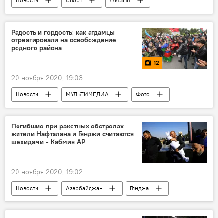
Новости
Спорт
ЖИЗНЬ
Азербайджан
Рустам Оруджев
Чемпионат Европы
Дзюдо
Радость и гордость: как агдамцы
отреагировали на освобождение
родного района
12
20 ноября 2020, 19:03
Новости
МУЛЬТИМЕДИА
Фото
Карабах
Политика
Азербайджан
Погибшие при ракетных обстрелах
жители Нафталана и Гянджи считаются
шехидами - Кабмин АР
20 ноября 2020, 19:02
Новости
Азербайджан
Гянджа
Нафталан
Шехиды