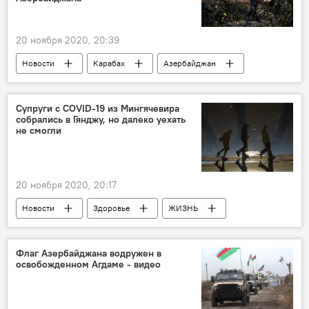
20 ноября 2020, 20:39
Новости
Карабах
Азербайджан
Губадлы
Министерство экологии и природных ресурсов АР
Супруги с COVID-19 из Мингячевира
собрались в Гянджу, но далеко уехать
Вырубка деревьев
не смогли
20 ноября 2020, 20:17
Новости
Здоровье
ЖИЗНЬ
Азербайджан
Происшествия
Супруги
Коронавирус
Флаг Азербайджана водружен в
освобожденном Агдаме - видео
Мингячевир