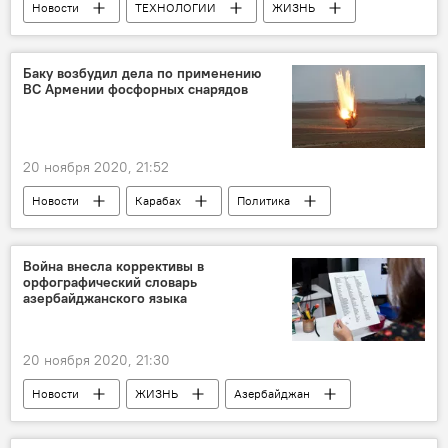
Новости
ТЕХНОЛОГИИ
ЖИЗНЬ
Азербайджан
Экономика
Стартап
Финансирование
Баку возбудил дела по применению
ВС Армении фосфорных снарядов
20 ноября 2020, 21:52
Новости
Карабах
Политика
Азербайджан
Фосфорная бомба
Уголовное дело
ВС Армении
Война внесла коррективы в
орфографический словарь
азербайджанского языка
20 ноября 2020, 21:30
Новости
ЖИЗНЬ
Азербайджан
орфографический словарь
война