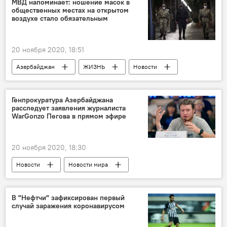
МВД напоминает: ношение масок в
общественных местах на открытом
воздухе стало обязательным
20 ноября 2020, 18:51
Азербайджан
ЖИЗНЬ
Новости
Коронавирус
Маска
Генпрокуратура Азербайджана
расследует заявления журналиста
WarGonzo Пегова в прямом эфире
20 ноября 2020, 18:30
Новости
Новости мира
Азербайджан
Россия
Карабах
Политика
В "Нефтчи" зафиксирован первый
случай заражения коронавирусом