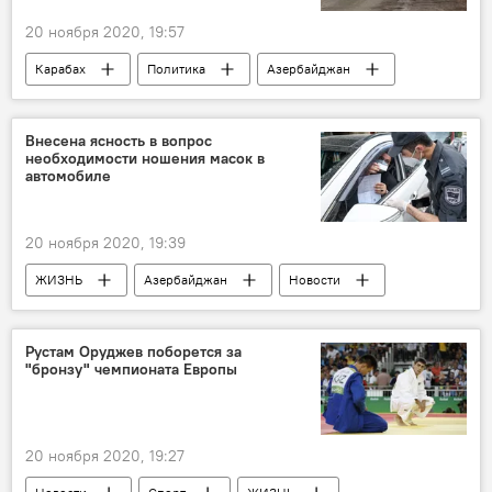
20 ноября 2020, 19:57
Карабах
Политика
Азербайджан
Новости
Агдамский район
Флаг
ВС Азербайджана
Внесена ясность в вопрос
необходимости ношения масок в
автомобиле
20 ноября 2020, 19:39
ЖИЗНЬ
Азербайджан
Новости
Автомобиль
Маска
Водитель
Рустам Оруджев поборется за
"бронзу" чемпионата Европы
20 ноября 2020, 19:27