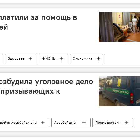
Шуша
Мобильная связь
Сеть
платили за помощь в
ей
Здоровье
ЖИЗНЬ
Экономика
Выплаты
Медицинские учреждения
озбудила уголовное дело
, призывающих к
 войск Азербайджана
Азербайджан
Происшествия
Генеральная прокуратура АР
Уголовное дело