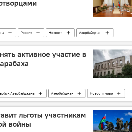
отворцами
ана
Россия
Новости
Азербайджан
Карабах
Министерство обороны АР
миротворцы
нять активное участие в
Карабаха
 войск Азербайджана
Азербайджан
Новости мира
Карабах
Экономика
Турция
авит льготы участникам
ой войны