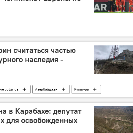
ин считаться частью
урного наследия -
ете софитов
Азербайджан
Культура
Карабах
Шуша
Министерство культуры АР
а в Карабахе: депутат
ях для освобожденных