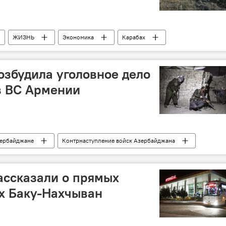
ЖИЗНЬ
Экономика
Карабах
ащиты населения АР
Льготы
Ветераны
озбудила уголовное дело
в ВС Армении
зербайджане
Контрнаступление войск Азербайджана
я
ЖИЗНЬ
Карабах
Уголовное дело
Наемники
Армения
ассказали о прямых
х Баку-Нахчыван