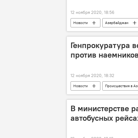
12 ноября 2020, 18:56
Новости
Азербайджан
Министерство труда и социальной з
Участники
Генпрокуратура в
против наемнико
12 ноября 2020, 18:32
Новости
Происшествия в А
Азербайджан
Происшестви
Генеральная прокуратура АР
В министерстве р
автобусных рейса