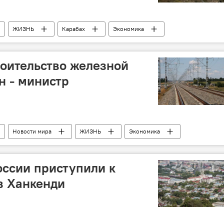
ЖИЗНЬ
Карабах
Экономика
роительство железной
н - министр
Новости мира
ЖИЗНЬ
Экономика
ахчыван
Железная дорога
строительство
ссии приступили к
в Ханкенди