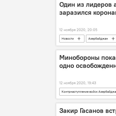
терроризм
Призывы
Один из лидеров 
заразился корон
12 ноября 2020, 20:05
Новости
Азербайджан
Хидаят Гейдаров
Коронавир
Минобороны показ
одно освобожден
12 ноября 2020, 19:43
Контрнаступление войск Азербайдж
Политика
Карабах
Закир Гасанов вс