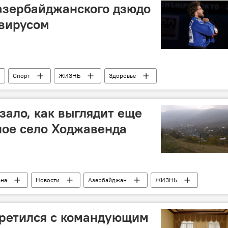
азербайджанского дзюдо
авирусом
Спорт
ЖИЗНЬ
Здоровье
ус
дзюдо
лидер
ало, как выглядит еще
ное село Ходжавенда
ана
Новости
Азербайджан
ЖИЗНЬ
Министерство обороны АР
Ходжавенд
третился с командующим