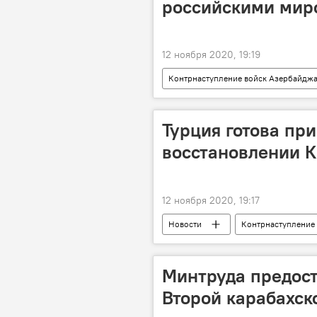
российскими мир
12 ноября 2020, 19:19
Контрнаступление войск Азербайдж
ЖИЗНЬ
Политика
встреча
Турция готова при
восстановлении 
12 ноября 2020, 19:17
Новости
Контрнаступление
ЖИЗНЬ
Политика
Восстановление
Минтруда предост
Второй карабахск