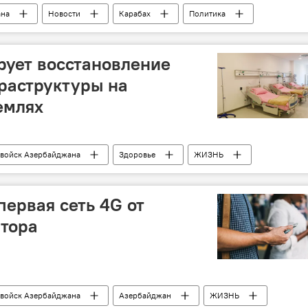
ана
Новости
Карабах
Политика
ротворцы
Ханкенди
рует восстановление
раструктуры на
емлях
 войск Азербайджана
Здоровье
ЖИЗНЬ
Огтай Ширалиев
Министерство здравоохранения АР
первая сеть 4G от
атора
 войск Азербайджана
Азербайджан
ЖИЗНЬ