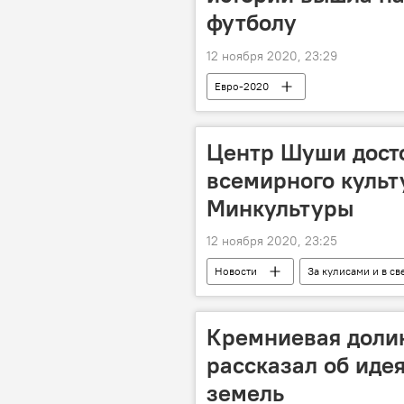
футболу
12 ноября 2020, 23:29
Евро-2020
Центр Шуши досто
всемирного культ
Минкультуры
12 ноября 2020, 23:25
Новости
За кулисами и в св
ЖИЗНЬ
Политика
ЮНЕСКО
Кремниевая долин
рассказал об иде
земель