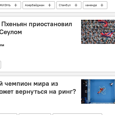
ЖИЗНЬ
Азербайджан
Стамбул
ханенде
 Пхеньян приостановил
 Сеулом
ли
й чемпион мира из
жет вернуться на ринг?