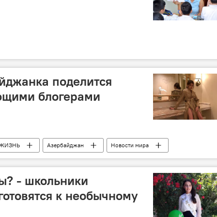
йджанка поделится
ющими блогерами
ЖИЗНЬ
Азербайджан
Новости мира
ы? - школьники
 готовятся к необычному