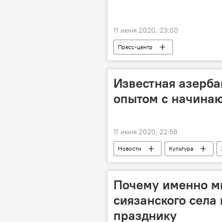
11 июня 2020, 23:00
Пресс-центр
Известная азерба
опытом с начина
11 июня 2020, 22:58
Новости
Культура
Руслана Джавадова
Блогер
Почему именно м
сиязанского села
празднику