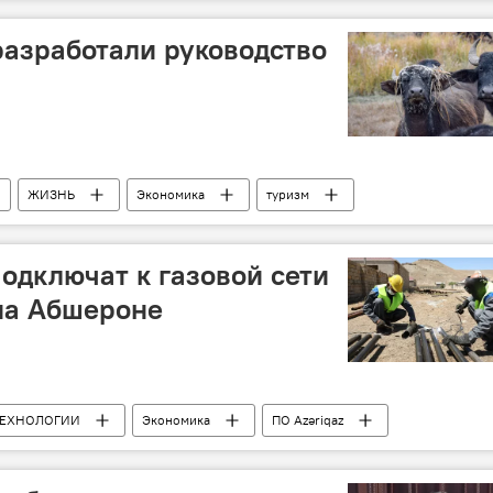
ртное агентство (БТА)
Кондиционеры
азработали руководство
ЖИЗНЬ
Экономика
туризм
дключат к газовой сети
на Абшероне
ТЕХНОЛОГИИ
Экономика
ПО Azəriqaz
Гобу