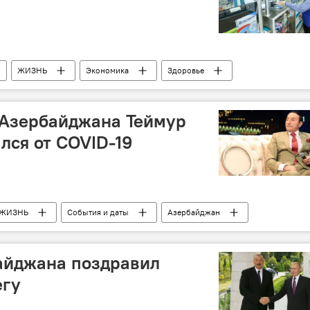
ЖИЗНЬ
Экономика
Здоровье
абота
Разрешение
 Азербайджана Теймур
лся от COVID-19
ЖИЗНЬ
События и даты
Азербайджан
айджана поздравил
егу