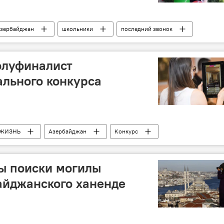
зербайджан
школьники
последний звонок
олуфиналист
ального конкурса
ЖИЗНЬ
Азербайджан
Конкурс
ы поиски могилы
айджанского ханенде