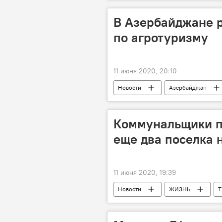
автобусы
Бакинское транспо
Коронавирус
жара
В Азербайджане р
по агротуризму
11 июня 2020, 20:10
Новости
Азербайджан
Сельское хозяйство
Коммунальщики по
еще два поселка 
11 июня 2020, 19:39
Новости
ЖИЗНЬ
Абшерон
Хокмали