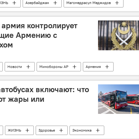
ИЗНЬ
Азербайджан
Магомедрасул Меджидов
 армия контролирует
ющие Армению с
хом
Новости
Минобороны АР
Армения
втобусах включают: что
 от жары или
ЖИЗНЬ
Здоровье
Экономика