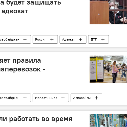
а будет защищать
 адвокат
зербайджан
Россия
Адвокат
ДТП
яет правила
аперевозок -
зербайджан
Новости мира
Авиарейсы
Коронавирус
и работать во время