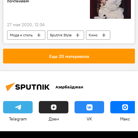
почтением
Республиканский центр сейсмологической службы
землетрясение
Лянкяранский район
27 мая 2020, 12:34
Мода и стиль
Sputnik Style
Кино
Фильмы
реклама
Еще 20 материалов
Азербайджан
Telegram
Дзен
VK
Макс