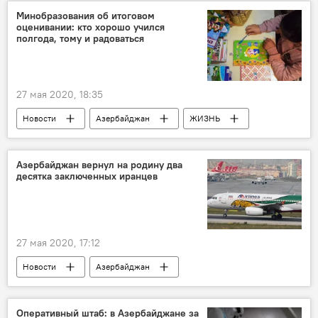
Минобразования об итоговом
оценивании: кто хорошо учился
полгода, тому и радоваться
27 мая 2020, 18:35
Новости
Азербайджан
ЖИЗНЬ
Министерство образования АР
школы
оценивание
Азербайджан вернул на родину два
десятка заключенных иранцев
27 мая 2020, 17:12
Новости
Азербайджан
Новости мира
ЖИЗНЬ
Политика
Иран
Заключенные
экстрадиция
Оперативный штаб: в Азербайджане за