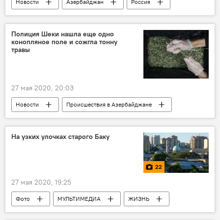
Новости
Азербайджан
Россия
ЖИЗНЬ
Экономика
Россия
Возвращение
Баку
Москва
Полиция Шеки нашла еще одно
конопляное поле и сожгла тонну
ЗАО "Азербайджанские Авиалинии" (AZAL)
травы
27 мая 2020, 20:03
Новости
Происшествия в Азербайджане
Происшествия
ЖИЗНЬ
Министерство внутренних дел АР
На узких улочках старого Баку
Шекинский район
Конопля
22
27 мая 2020, 19:25
Фото
МУЛЬТИМЕДИА
ЖИЗНЬ
Культура
Азербайджан
Новости