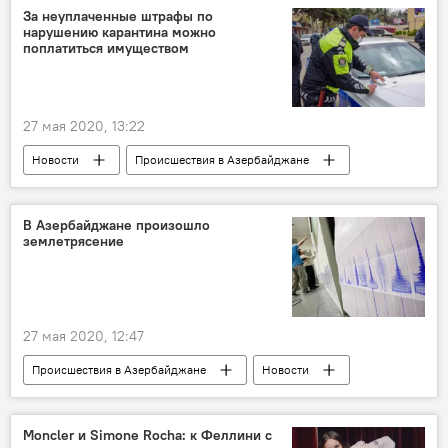
За неуплаченные штрафы по
нарушению карантина можно
поплатиться имуществом
27 мая 2020, 13:22
Новости
Происшествия в Азербайджане
Азербайджан
Происшествия
ЖИЗНЬ
Кямран Алиев
карантин
В Азербайджане произошло
землетрясение
штрафы
административное взыскание
27 мая 2020, 12:47
Происшествия в Азербайджане
Новости
Азербайджан
ЖИЗНЬ
Происшествия
Moncler и Simone Rocha: к Феллини с