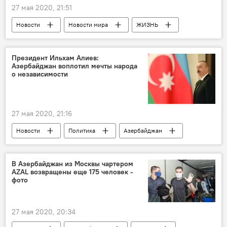
27 мая 2020, 21:51
Новости
Новости мира
ЖИЗНЬ
Политика
Колумнисты
Швеция
Коронавирус
карантин
Президент Ильхам Алиев:
Азербайджан воплотил мечты народа
эксперимент
о независимости
27 мая 2020, 21:16
Новости
Политика
Азербайджан
ЖИЗНЬ
События и даты
День Республики
Ильхам Алиев
В Азербайджан из Москвы чартером
AZAL возвращены еще 175 человек -
Народ
Независимость
фото
27 мая 2020, 20:34