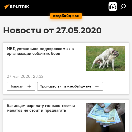
Азербайджан
Новости от 27.05.2020
МВД установило подозреваемых в
организации собачьих боев
27 мая 2020, 23:32
Новости
Происшествия в Азербайджане
Происшествия
ЖИЗНЬ
Министерство внутренних дел АР
Бои
Бакинцам зарплату меньше тысячи
манатов не стоит и предлагать
собаки
расследование
подозреваемые