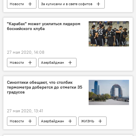
Новости
За кулисами и в свете софитов
Новости мира
Азербайджан
Культура
ЖИЗНЬ
фильм
"Карабах" может усилиться лидером
боснийского клуба
Спонсирование
США
27 мая 2020, 14:08
Новости
Азербайджан
Новости мира
Спорт
ЖИЗНЬ
ФК "Карабах"
Трансфер
Синоптики обещают, что столбик
термометра доберется до отметки 35
Босния и Герцеговина
Полузащитник
градусов
27 мая 2020, 13:41
Новости
Азербайджан
ЖИЗНЬ
Баку
тепло