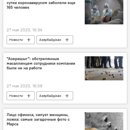
сутки коронавирусом заболели еще
контрабандисты
165 человек
27 мая 2020, 16:34
Новости
Азербайджан
Происшествия
ЖИЗНЬ
Здоровье
Кабинет министров АР
Коронавирус
"Азеришыг": обстрелянные
масаллинцем сотрудники компании
были не на работе
27 мая 2020, 16:08
Новости
Азербайджан
Происшествия
ЖИЗНЬ
Экономика
ОАО Azərişıq
Лицо сфинкса, силуэт женщины,
ложка: самые загадочные фото с
Марса