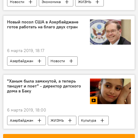
Новости
Экономика
ЖИЗНЬ
Водоснабжение
ОАО Azərsu
Гарадагский район
Новый посол США в Азербайджане
готов работать на благо двух стран
6 марта 2019, 18:17
Азербайджан
Новости
Новости мира
Политика
"Ханым была замкнутой, а теперь
танцует и поет" - директор детского
дома в Баку
6 марта 2019, 18:00
Азербайджан
ЖИЗНЬ
Культура
МУЛЬТИМЕДИА
Новости
Видео