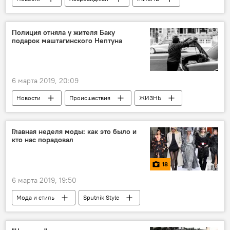
Экономика
пожар
квартиры
Полиция отняла у жителя Баку
подарок маштагинского Нептуна
6 марта 2019, 20:09
Новости
Происшествия
ЖИЗНЬ
Автомат Калашникова
полиция
море
задержание
Главная неделя моды: как это было и
кто нас порадовал
18
6 марта 2019, 19:50
Мода и стиль
Sputnik Style