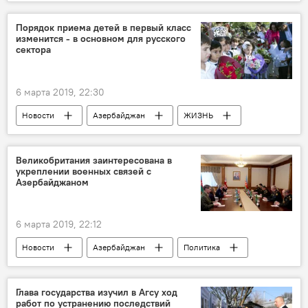
Политика
Россия
Посол
UNEC
Порядок приема детей в первый класс
изменится - в основном для русского
сектора
6 марта 2019, 22:30
Новости
Азербайджан
ЖИЗНЬ
Первый класс
регистрация
Русский сектор
Великобритания заинтересована в
укреплении военных связей с
Азербайджаном
6 марта 2019, 22:12
Новости
Азербайджан
Политика
Новости мира
Великобритания
Министерство обороны АР
сотрудничество
Глава государства изучил в Агсу ход
работ по устранению последствий