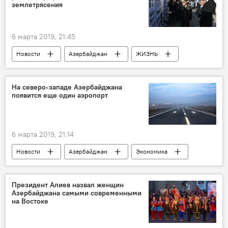
землетрясения
6 марта 2019, 21:45
Новости
Азербайджан
ЖИЗНЬ
Экономика
Политика
Ильхам Алиев
Агсу
На северо-западе Азербайджана
появится еще один аэропорт
землетрясение
6 марта 2019, 21:14
Новости
Азербайджан
Экономика
ЖИЗНЬ
аэропорт
Шеки
Президент Алиев назвал женщин
Азербайджана самыми современными
на Востоке