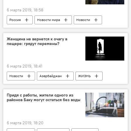
6 марта 2019, 18:58
Россия
Новости мира
Новости
Политика
ЖИЗНЬ
Кирилл Вышинский
арест
суд
Женщина не вернется к очагу в
пещере: грядут перемены?
Блокировка РИА Новости Украина в Киеве
6 марта 2019, 18:41
Новости
Азербайджан
ЖИЗНЬ
Пресс-центр
Женщины
равенство
Придя с работы, жители одного из
районов Баку могут остаться без воды
6 марта 2019, 18:20