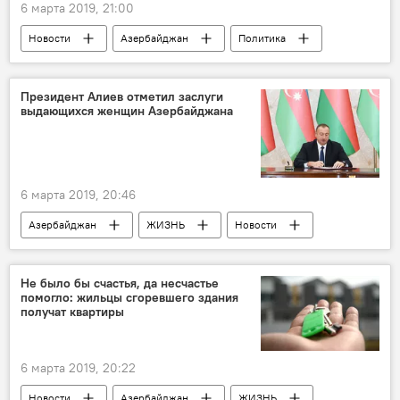
6 марта 2019, 21:00
Новости
Азербайджан
Политика
ЖИЗНЬ
Ильхам Алиев
Поздравление
Президент Алиев отметил заслуги
выдающихся женщин Азербайджана
Международный женский день
6 марта 2019, 20:46
Азербайджан
ЖИЗНЬ
Новости
Политика
Ильхам Алиев
8 марта
Не было бы счастья, да несчастье
помогло: жильцы сгоревшего здания
получат квартиры
6 марта 2019, 20:22
Новости
Азербайджан
ЖИЗНЬ