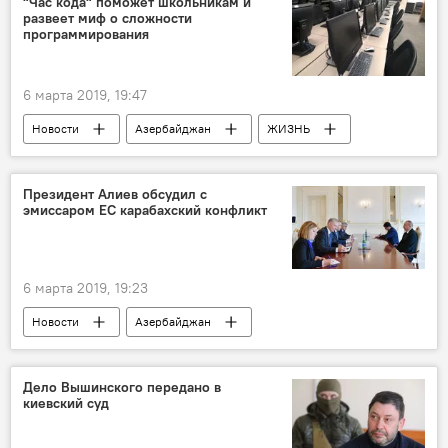
"Час кода" поможет школьникам и
развеет миф о сложности
программирования
6 марта 2019, 19:47
Новости
Азербайджан
ЖИЗНЬ
ТЕХНОЛОГИИ
информатика
Алгоритмика
Программирование
Президент Алиев обсудил с
эмиссаром ЕС карабахский конфликт
6 марта 2019, 19:23
Новости
Азербайджан
Новости мира
Карабах
Политика
Ильхам Алиев
Тойво Клаар
Дело Вышинского передано в
киевский суд
Европейский союз