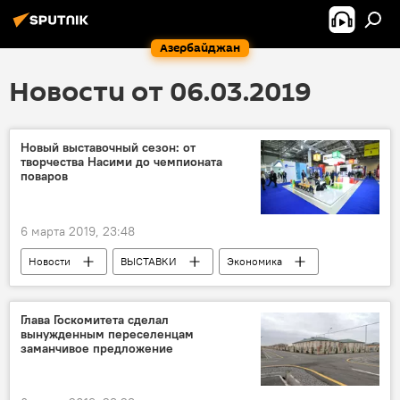
Азербайджан
Новости от 06.03.2019
Новый выставочный сезон: от
творчества Насими до чемпионата
поваров
6 марта 2019, 23:48
Новости
ВЫСТАВКИ
Экономика
Азербайджан
Выставки
Сезон
Iteca Caspian LLC
Глава Госкомитета сделал
вынужденным переселенцам
заманчивое предложение