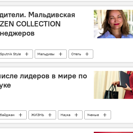
ители. Мальдивская
OZEN COLLECTION
енеджеров
Sputnik Style
Мальдивы
Отель
числе лидеров в мире по
уке
рбайджан
ЖИЗНЬ
Наука
Ученые