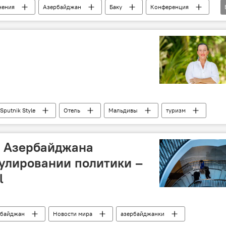
нения
Азербайджан
Баку
Конференция
Азербайджанской Республики, политолог Егяна Гаджиева
Sputnik Style
Отель
Мальдивы
туризм
 Азербайджана
улировании политики –
l
рбайджан
Новости мира
азербайджанки