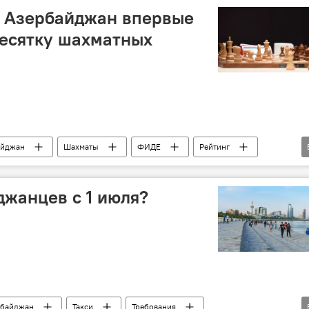
: Азербайджан впервые
десятку шахматных
айджан
Шахматы
ФИДЕ
Рейтинг
ур Раджабов
Гюнай Мамедзаде
Гроссмейстер
джанцев с 1 июля?
рбайджан
Такси
Требования