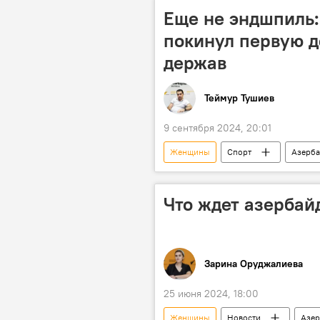
Еще не эндшпиль
покинул первую 
держав
Теймур Тушиев
9 сентября 2024, 20:01
Женщины
Спорт
Азерб
Шахрияр Мамедъяров
Тейм
Что ждет азербай
Зарина Оруджалиева
25 июня 2024, 18:00
Женщины
Новости
Азе