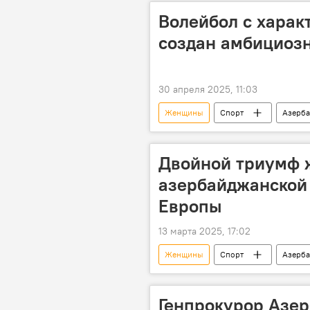
Волейбол с харак
создан амбициоз
30 апреля 2025, 11:03
Женщины
Спорт
Азерб
Двойной триумф 
азербайджанской
Европы
13 марта 2025, 17:02
Женщины
Спорт
Азерб
Чемпионат Европы
Медаль
Генпрокурор Азер