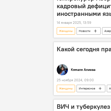
кадровый дефицит
иностранными яз
14 января 2025, 13:59
Женщины
Новости
Азе
Иностранные языки
Кямран
Какой сегодня пр
Кямаля Алиева
25 ноября 2024, 09:00
Женщины
Интересное
А
История
Гибель
С
Москва
Кинематограф
ВИЧ и туберкулез
События и даты
Какой сего