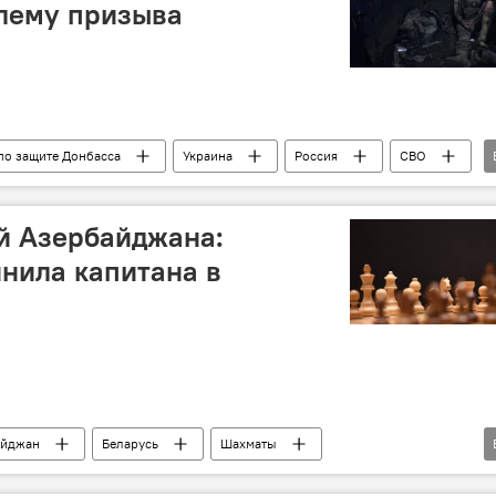
лему призыва
по защите Донбасса
Украина
Россия
СВО
Министерство обороны
ВИЧ
й Азербайджана:
нила капитана в
айджан
Беларусь
Шахматы
Будапешт