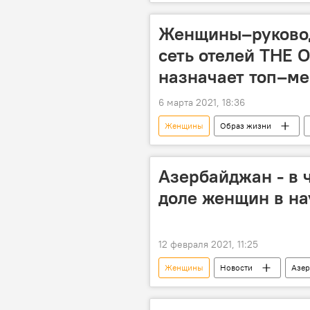
Женщины–руковод
сеть отелей THE 
назначает топ–м
6 марта 2021, 18:36
Женщины
Образ жизни
Азербайджан - в 
доле женщин в на
12 февраля 2021, 11:25
Женщины
Новости
Азе