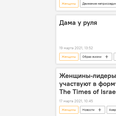
Женщины
Движение неприсоеди
Права
член Совета прессы 
Пресс-центр
Дама у руля
19 марта 2021, 13:52
Женщины
Образ жизни
Женщины-лидеры
участвуют в форм
The Times of Israe
17 марта 2021, 10:45
Женщины
Новости
Азе