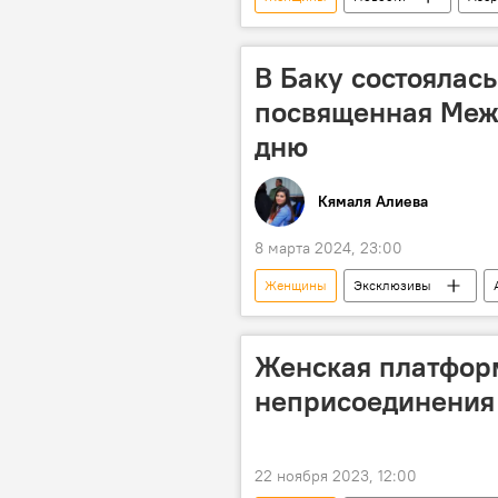
пенсионный возраст
Призы
Коронавирус
особый каран
В Баку состоялас
посвященная Меж
дню
Кямаля Алиева
8 марта 2024, 23:00
Женщины
Эксклюзивы
Общество
искусство
Женская платфор
неприсоединения
22 ноября 2023, 12:00