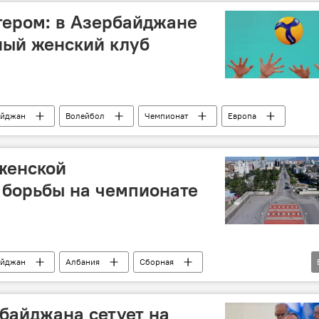
тером: в Азербайджане
ный женский клуб
айджан
Волейбол
Чемпионат
Европа
женской
 борьбы на чемпионате
айджан
Албания
Сборная
байджана сетует на