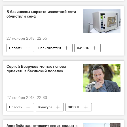
ЖИЗНЬ
рейтинг
футболисты
зарплата
В бакинском маркете известной сети
обчистили сейф
27 ноября 2018, 22:55
Новости
Происшествия
ЖИЗНЬ
Азербайджан
супермаркет
Сеть
Сейф
Сергей Безруков мечтает снова
приехать в бакинский поселок
27 ноября 2018, 22:33
Новости
Культура
ЖИЗНЬ
Азербайджан
Россия
Азербайджан отправит своих солдат в