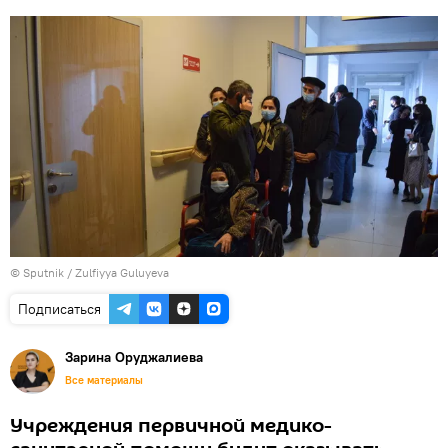
© Sputnik / Zulfiyya Guluyeva
Подписаться
Зарина Оруджалиева
Все материалы
Учреждения первичной медико-