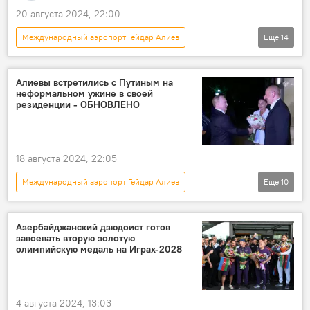
20 августа 2024, 22:00
Международный аэропорт Гейдар Алиев
Еще
14
Новости
Азербайджан
оспа обезьян
Минздрав
Алиевы встретились с Путиным на
неформальном ужине в своей
Рекомендации
превентивные меры
резиденции - ОБНОВЛЕНО
главный инфекционист Азербайджана Тяйар Эйвазов
Всемирная организация здравоохранения
18 августа 2024, 22:05
Баку
Международный аэропорт Гейдар Алиев
Еще
10
Оперативный штаб при Кабинете министров Азербайджана
Новости
Россия
Владимир Путин
Вирус
симптомы
Здоровье
Азербайджан
Баку
Медицина
Общество
Азербайджанский дзюдоист готов
завоевать вторую золотую
Государственный визит
Прибытие
олимпийскую медаль на Играх-2028
Ильхам Алиев
Переговоры
церемония официальной встречи
4 августа 2024, 13:03
Политика