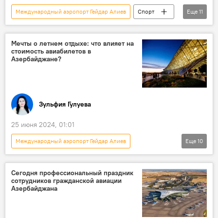
Международный аэропорт Гейдар Алиев
Спорт
Еще
11
Азербайджан
Франция
Париж
Олимпиада-2024
Борьба
Мечты о летнем отдыхе: что влияет на
стоимость авиабилетов в
Федерация дзюдо Азербайджана
Дзюдо
Азербайджане?
Золотая медаль
чемпион
Зелим Коцоев
Хидаят Гейдаров
Зульфия Гулуева
25 июня 2024, 01:01
Международный аэропорт Гейдар Алиев
Еще
10
Эксклюзивы
Азербайджан
Туризм
Общество
Сегодня профессиональный праздник
сотрудников гражданской авиации
ЗАО "Азербайджанские Авиалинии" (AZAL)
Азербайджана
Гянджа
Авиабилеты
Бронирование
летний сезон