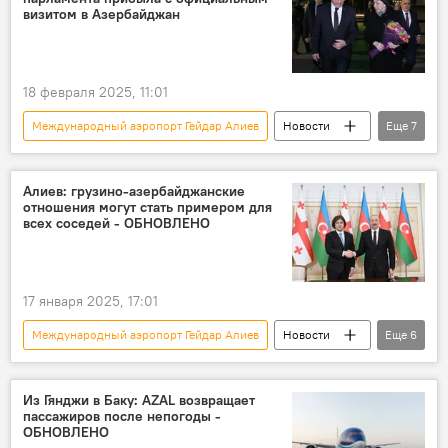
авиакомпания Air Astana
Пассажир
визитом в Азербайджан
Госпитализация
Инцидент
Общество
задержка авиарейса
18 февраля 2025, 11:01
Международный аэропорт Гейдар Алиев
Новости
Еще
7
Азербайджан
Беларусь
Милли Меджлис
Парламент
Алиев: грузино-азербайджанские
отношения могут стать примером для
Официальный визит
Баку
Встреча
всех соседей - ОБНОВЛЕНО
17 января 2025, 17:01
Международный аэропорт Гейдар Алиев
Новости
Еще
6
Азербайджан
Грузия
премьер-министр Грузии Ираклий Кобахидзе
Из Гянджи в Баку: AZAL возвращает
пассажиров после непогоды -
Рабочий визит
Баку
Встреча
ОБНОВЛЕНО