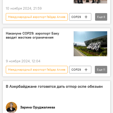
Погибшие
AZAL
10 ноября 2024, 21:59
Международный аэропорт Гейдар Алиев
COP29
Еще
8
Азербайджан
Баку
Глава государства
ООН
Гвинея
Накануне COP29: аэропорт Баку
вводит жесткие ограничения
Зимбабве
конференция
29-я Конференция сторон Рамочной конвенции ООН об изменении климата
9 ноября 2024, 12:04
Международный аэропорт Гейдар Алиев
COP29
Еще
11
Азербайджан
Баку
Ограничения
29-я сессия Конференции сторон Рамочной конвенции ООН по изменению климата
В Азербайджане готовятся дать отпор оспе обезьян
Парковка
Терминалы
Доступ
Запрет
Пассажиры
Зарина Оруджалиева
Предупреждение
Общество