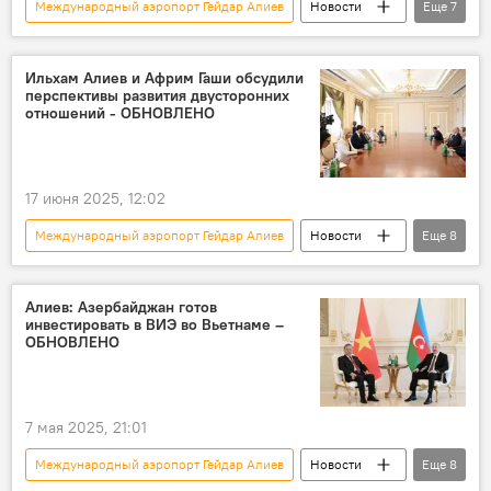
Международный аэропорт Гейдар Алиев
Новости
Еще
7
Азербайджан
Баку
Болгария
Спикер
Парламент
Рабочий визит
Ильхам Алиев и Африм Гаши обсудили
перспективы развития двусторонних
Организация черноморского экономического сотрудничества
отношений - ОБНОВЛЕНО
17 июня 2025, 12:02
Международный аэропорт Гейдар Алиев
Новости
Еще
8
Азербайджан
Баку
официальный визит
Спикер
Алиев: Азербайджан готов
инвестировать в ВИЭ во Вьетнаме –
Парламент
Северная Македония
ОБНОВЛЕНО
Организация черноморского экономического сотрудничества
Сессия
7 мая 2025, 21:01
Международный аэропорт Гейдар Алиев
Новости
Еще
8