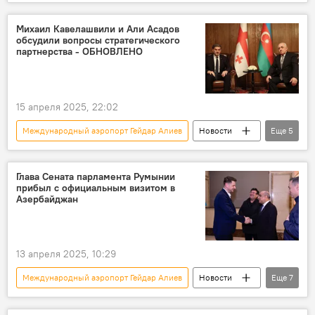
Азербайджан
Вьетнам
Генсек
Баку
государственный флаг
Визит
Михаил Кавелашвили и Али Асадов
обсудили вопросы стратегического
Ильхам Алиев
Мехрибан Алиева
партнерства - ОБНОВЛЕНО
15 апреля 2025, 22:02
Международный аэропорт Гейдар Алиев
Новости
Еще
5
Азербайджан
Грузия
Президент
Официальный визит
Глава Сената парламента Румынии
прибыл с официальным визитом в
президент Грузии Михаил Кавелашвили
Азербайджан
13 апреля 2025, 10:29
Международный аэропорт Гейдар Алиев
Новости
Еще
7
Азербайджан
Румыния