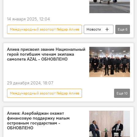
14 января 2025, 12:04
Международный аэропорт Гейдар Алиев
Новости
Еще
6
Азербайджан
Туман
Баку
ЗАО "Азербайджанские Авиалинии" (AZAL)
Алиев присвоил звание Национальный
герой погибшим членам экипажа
Гянджа
Воздушное пространство
самолета AZAL - ОБНОВЛЕНО
29 декабря 2024, 18:07
Международный аэропорт Гейдар Алиев
Еще
10
Крушение самолета AZAL в Казахстане
Азербайджан
Баку
Грозный
Алиев: Азербайджан окажет
финансовую поддержку малым
Актау
Авиакатастрофа
островным государствам -
ОБНОВЛЕНО
Крушение самолета
Церемония прощания