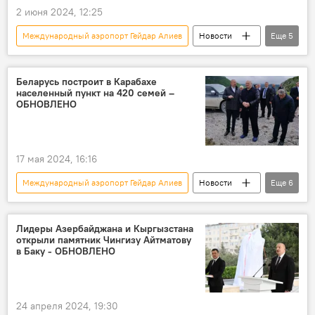
2 июня 2024, 12:25
лоукостер
Международный аэропорт Гейдар Алиев
Новости
Еще
5
Азербайджан
Баку
гражданская авиация
Беларусь построит в Карабахе
населенный пункт на 420 семей –
Профессиональный праздник
лоукостер
ОБНОВЛЕНО
17 мая 2024, 16:16
Международный аэропорт Гейдар Алиев
Новости
Еще
6
Азербайджан
Беларусь
Александр Лукашенко
Лидеры Азербайджана и Кыргызстана
открыли памятник Чингизу Айтматову
Государственный визит
Баку
в Баку - ОБНОВЛЕНО
Ильхам Алиев
24 апреля 2024, 19:30