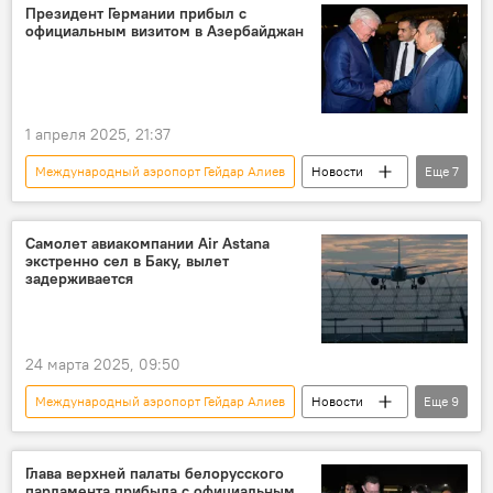
двусторонние отношения
Президент Германии прибыл с
официальным визитом в Азербайджан
Официальный визит
Сенат
Председатель
Парламент
1 апреля 2025, 21:37
Международный аэропорт Гейдар Алиев
Новости
Еще
7
Азербайджан
Германия
Президент
официальный визит
Самолет авиакомпании Air Astana
экстренно сел в Баку, вылет
Франк-Вальтер Штайнмайер
Баку
задерживается
Ягуб Эюбов
24 марта 2025, 09:50
Международный аэропорт Гейдар Алиев
Новости
Еще
9
Азербайджан
Баку
Вынужденная посадка
Глава верхней палаты белорусского
парламента прибыла с официальным