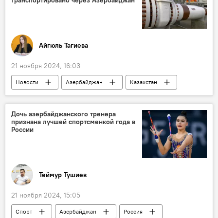
климатическая повестка
Глобальное потепление
Айгюль Тагиева
21 ноября 2024, 16:03
Новости
Азербайджан
Казахстан
Туркменистан
Экономика
нефтяной сектор
Госкомстат Азербайджана
Дочь азербайджанского тренера
признана лучшей спортсменкой года в
Поставки нефти
Экспорт
SOCAR
России
БТД
Баку-Тбилиси-Карс (БТК)
Теймур Тушиев
21 ноября 2024, 15:05
Спорт
Азербайджан
Россия