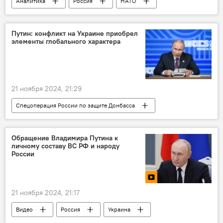
Аналитика
Россия
НАТО
Запад
США
Германия
Дания
Финляндия
учения
Путин: конфликт на Украине приобрел
элементы глобального характера
Швеция
ВМФ
ВС РФ
Полигон
страны Балтии
21 ноября 2024, 21:29
Спецоперация России по защите Донбасса
Россия
Украина
Владимир Путин
НАТО
Спецоперация
Обращение Владимира Путина к
личному составу ВС РФ и народу
Ракетный удар
Запад
США
России
21 ноября 2024, 21:17
Видео
Россия
Украина