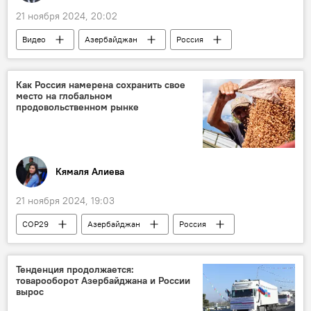
21 ноября 2024, 20:02
Видео
Азербайджан
Россия
Баку
29-я Конференция сторон Рамочной конвенции ООН об изменении климата
Как Россия намерена сохранить свое
место на глобальном
Михаил Мишустин
Транспортный коридор
продовольственном рынке
Коридор "Север-Юг"
Сотрудничество
Евразия
Кямаля Алиева
21 ноября 2024, 19:03
COP29
Азербайджан
Россия
29-я Конференция сторон Рамочной конвенции ООН об изменении климата
ОАО "Азеркосмос"
Сбербанк
Тенденция продолжается:
товарооборот Азербайджана и России
агропромышленный комплекс
вырос
продовольствие