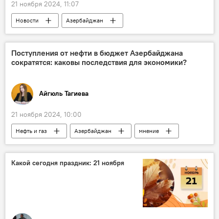
21 ноября 2024, 11:07
энергопереход
Новости
Азербайджан
Минобороны Азербайджана
Турция
ВМС Азербайджана
Спецназ
Поступления от нефти в бюджет Азербайджана
сократятся: каковы последствия для экономики?
военно-морские учения
учения
тактические учения
Айгюль Тагиева
21 ноября 2024, 10:00
Нефть и газ
Азербайджан
мнение
Нефтегазовые ресурсы
Доходы
Государственный нефтяной фонд Азербайджана (ГНФАР)
Какой сегодня праздник: 21 ноября
Диверсификация
Добыча нефти
Инвестиции
АНАЛИТИКА
Аналитика
Девальвация