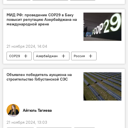
Художественная гимнастика
Министерство спорта РФ
МИД РФ: проведение СОР29 в Баку
повысит репутацию Азербайджана на
Дмитрий Крамаренко
Футбол
международной арене
Тренер
Вратарь
Сборная Азербайджана по футболу
21 ноября 2024, 14:04
Спортсменка
COP29
Азербайджан
Россия
МИД РФ
Мария Захарова
Брифинг
Михаил Мишустин
Ильхам Алиев
Объявлен победитель аукциона на
строительство Гобустанской СЭС
Али Асадов
репутация
29-я Конференция сторон Рамочной конвенции ООН об изменении климата
Баку
Айгюль Тагиева
21 ноября 2024, 13:03