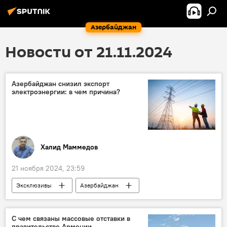
Азербайджан
Новости от 21.11.2024
Азербайджан снизил экспорт
электроэнергии: в чем причина?
Халид Маммедов
21 ноября 2024, 23:59
Эксклюзивы
Азербайджан
Экономика
энергетика
Министерство энергетики АР
Экспорт
С чем связаны массовые отставки в
правительстве Армении