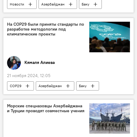
Новости
Азербайджан
Баку
энергетика
Министерство энергетики АР
Парвиз Шахбазов
Аукцион
На СОР29 были приняты стандарты по
разработке методологии под
Победитель
Китай
климатические проекты
солнечная электростанция
Кямаля Алиева
21 ноября 2024, 12:05
COP29
Азербайджан
Баку
29-я Конференция сторон Рамочной конвенции ООН об изменении климата
Россия
БРИКС
Морские спецназовцы Азербайджана
и Турции проводят совместные учения
Минэкономразвития РФ
климатическая повестка
Изменения климата
Финансирование