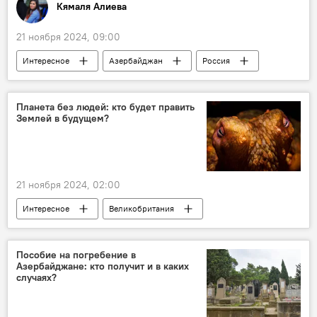
Кямаля Алиева
21 ноября 2024, 09:00
Интересное
Азербайджан
Россия
История
США
Грузия
Баку-Тбилиси-Карс (БТК)
Гейдар Алиев
Планета без людей: кто будет править
Землей в будущем?
Великобритания
Турция
СССР
Музыка
Культура
Кинематограф
Франция
Южная Корея
21 ноября 2024, 02:00
Афганистан
Воздушный шар
Интересное
Великобритания
Справка
События и даты
Исследование
Наука
зоология
Какой сегодня праздник
Человек
Океан
цивилизация
Кто сегодня родился
Пособие на погребение в
Азербайджане: кто получит и в каких
случаях?