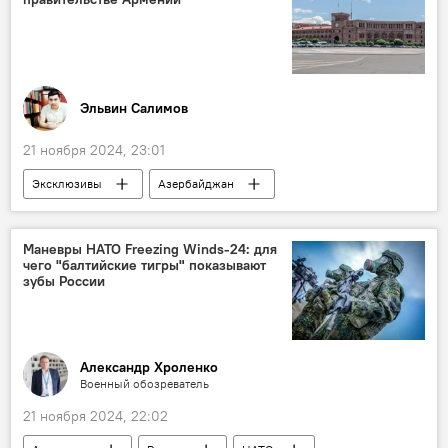
Электроэнергия
Ильхам Шабан
Натиг Джафарли
Снижение
Эльвин Салимов
21 ноября 2024, 23:01
Эксклюзивы
Азербайджан
Армения
Никол Пашинян
кадровые перестановки
Отставка
Маневры НАТО Freezing Winds-24: для
чего "балтийские тигры" показывают
мирное урегулирование
Эксперт
зубы России
политолог
депутат Милли Меджлиса
Александр Хроленко
Военный обозреватель
21 ноября 2024, 22:02