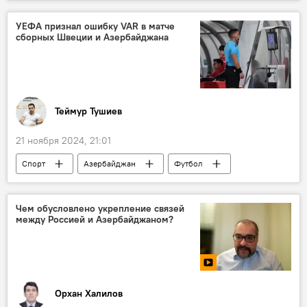
Спецоперация
Ракетный удар
Запад
НАТО
Владимир Путин
УЕФА признал ошибку VAR в матче
сборных Швеции и Азербайджана
Теймур Тушиев
21 ноября 2024, 21:01
Спорт
Азербайджан
Футбол
Швеция
Сборная Азербайджана по футболу
арбитр
Ошибка
Чем обусловлено укрепление связей
между Россией и Азербайджаном?
Video Assistant Referee, VAR
Лига наций UEFA
УЕФА
Орхан Халилов