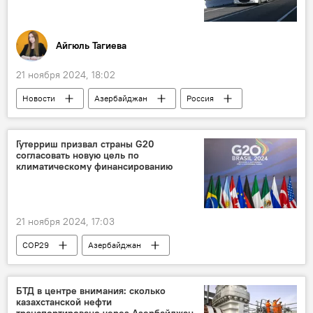
Айгюль Тагиева
21 ноября 2024, 18:02
Новости
Азербайджан
Россия
торговля
Товарооборот
Рост
Экономический рост
Гутерриш призвал страны G20
согласовать новую цель по
Госкомстат Азербайджана
Экспорт
климатическому финансированию
Импорт
21 ноября 2024, 17:03
COP29
Азербайджан
29-я Конференция сторон Рамочной конвенции ООН об изменении климата
Баку
Генсек ООН
БТД в центре внимания: сколько
казахстанской нефти
Антониу Гутерриш
G20
Цель
транспортировано через Азербайджан