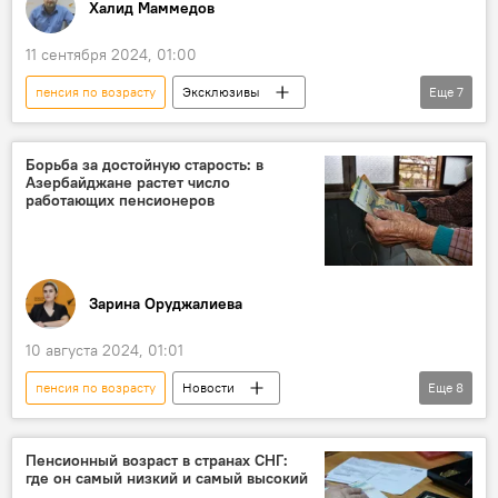
Халид Маммедов
Вугар Байрамов
Вугар Байрамов
11 сентября 2024, 01:00
пенсия по возрасту
Эксклюзивы
Еще
7
Азербайджан
Общество
закон "О трудовых пенсиях"
пенсионер
Борьба за достойную старость: в
Азербайджане растет число
пенсионный возраст
пенсионная реформа
работающих пенсионеров
Рост
Зарина Оруджалиева
10 августа 2024, 01:01
пенсия по возрасту
Новости
Еще
8
Азербайджан
Общество
мнение
пенсионер
Занятость
Статистика
Пенсионный возраст в странах СНГ:
где он самый низкий и самый высокий
Безработица
Зарплата