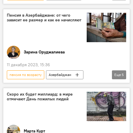
Азербайджан
Общество
Милли Меджлис
Пенсия в Азербайджане: от чего
зависит ее размер и как ее начисляют
Министерство труда и социальной защиты населения (МТСЗН) АР
Зарина Оруджалиева
11 декабря 2023, 15:36
пенсия по возрасту
Азербайджан
Еще
5
Общество
Инвалидность
Семья
Министерство труда и социальной защиты населения (МТСЗН) АР
Скоро их будет миллиард: в мире
отмечают День пожилых людей
Эксклюзивы
Марта Курт