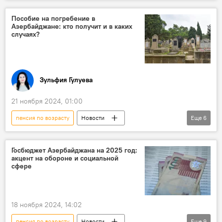
Азербайджан
Экономика
Бизнес
Налоговые льготы
Пособие на погребение в
Азербайджане: кто получит и в каких
Социальное страхование
Законодательство
случаях?
мнение
Зульфия Гулуева
21 ноября 2024, 01:00
пенсия по возрасту
Новости
Еще
6
Азербайджан
Общество
Кладбище
Погребение
Пособие
Госбюджет Азербайджана на 2025 год:
акцент на обороне и социальной
Министерство труда и социальной защиты населения (МТСЗН) АР
сфере
18 ноября 2024, 14:02
пенсия по возрасту
Новости
Еще
9