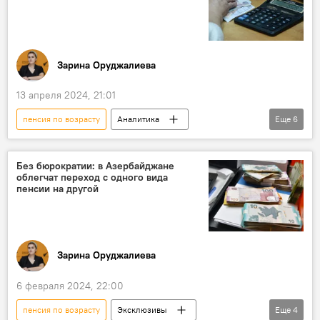
Зарина Оруджалиева
13 апреля 2024, 21:01
пенсия по возрасту
Аналитика
Еще
6
Азербайджан
Россия
Казахстан
СНГ
Общество
Беларусь
Без бюрократии: в Азербайджане
облегчат переход с одного вида
пенсии на другой
Зарина Оруджалиева
6 февраля 2024, 22:00
пенсия по возрасту
Эксклюзивы
Еще
4