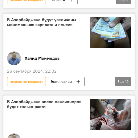
Азербайджан
государственный бюджет
Самир Шарифов
В Азербайджане будут увеличены
минимальная зарплата и пенсия
Министерство финансов АР
Зарплата
Прожиточный минимум
2025 год
Оборона
Безопасность
Халид Маммедов
26 сентября 2024, 22:02
пенсия по возрасту
Эксклюзивы
Еще
10
Азербайджан
Общество
Министерство труда и социальной защиты населения (МТСЗН) АР
В Азербайджане число пенсионеров
будет только расти
Размер социальных пособий
Социальная защита
минимальная заработная плата
Милли Меджлис
Ильхам Алиев