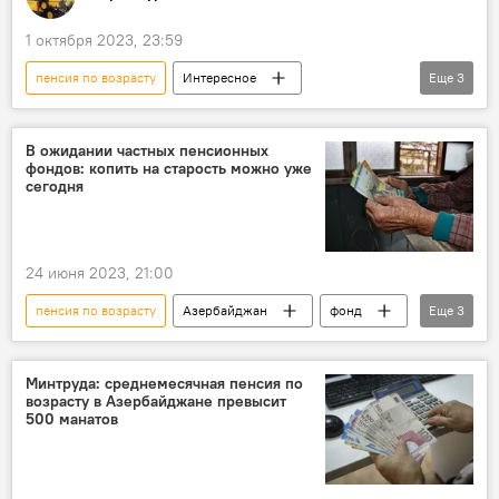
1 октября 2023, 23:59
пенсия по возрасту
Интересное
Еще
3
Азербайджан
пенсионеры
Пожилые люди
В ожидании частных пенсионных
фондов: копить на старость можно уже
сегодня
24 июня 2023, 21:00
пенсия по возрасту
Азербайджан
фонд
Еще
3
мнение
Министерство труда и социальной защиты населения АР
Минтруда: среднемесячная пенсия по
возрасту в Азербайджане превысит
Спецоперация России по защите Донбасса
500 манатов