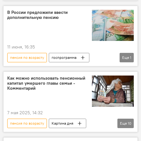
В России предложили ввести
дополнительную пенсию
11 июня, 16:35
пенсия по возрасту
госпрограмма
Еще
1
Россия
пенсии
Как можно использовать пенсионный
капитал умершего главы семьи -
Комментарий
7 мая 2025, 14:32
пенсия по возрасту
Картина дня
Еще
10
пенсионный капитал
Депутат