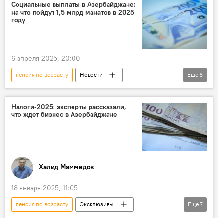
Использование
Азербайджан
Социальные выплаты в Азербайджане:
на что пойдут 1,5 млрд манатов в 2025
лица
несовершеннолетние
дети
году
Инвалидность
возраст
Вугар Байрамов
6 апреля 2025, 20:00
пенсия по возрасту
Новости
Еще
6
Азербайджан
Общество
Кабинет министров Азербайджана
Налоги-2025: эксперты рассказали,
что ждет бизнес в Азербайджане
Милли Меджлис
Вугар Байрамов
Заработная плата
Халид Маммедов
18 января 2025, 11:05
пенсия по возрасту
Эксклюзивы
Еще
7