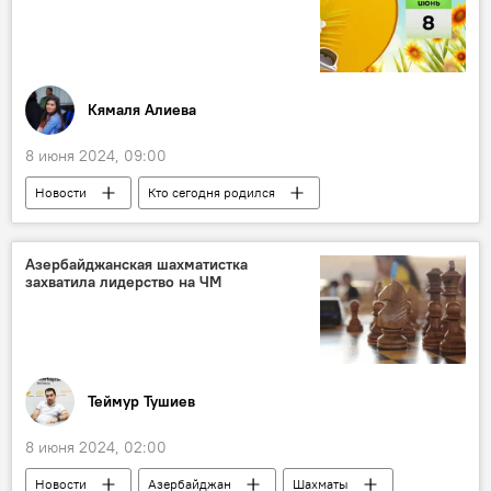
Запад
НАТО
Ракеты
Белый дом
оружие
Поставки
Политика
Крым
Дроны
Кямаля Алиева
8 июня 2024, 09:00
Новости
Кто сегодня родился
Какой сегодня праздник
История
Архив
Азербайджан
Азербайджанская шахматистка
захватила лидерство на ЧМ
азербайджанский актер Рустам Джабраилов
Всемирный день океанов
ООН
США
Мороженое
Теймур Тушиев
8 июня 2024, 02:00
Новости
Азербайджан
Шахматы