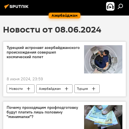
Азербайджан
Новости от 08.06.2024
Турецкий астронавт азербайджанского
происхождения совершил
космический полет
8 июня 2024, 23:59
Новости
Азербайджан
Турция
Космос
космонавт
Реджеп Тайип Эрдоган
полет
Почему проходящим профподготовку
будут платить лишь половину
"минималки"?