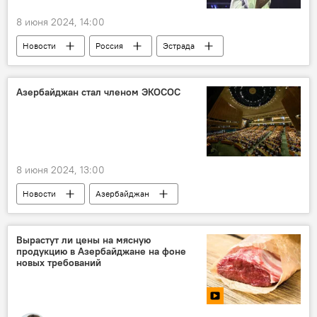
8 июня 2024, 14:00
Новости
Россия
Эстрада
Общество
Криминал
Убийство
Покушение на убийство
поп-музыка
Азербайджан стал членом ЭКОСОС
Поп-звезда
Игорь Тальков
8 июня 2024, 13:00
Новости
Азербайджан
МИД Азербайджана
ООН
Членство
Экономический совет
Вырастут ли цены на мясную
продукцию в Азербайджане на фоне
новых требований