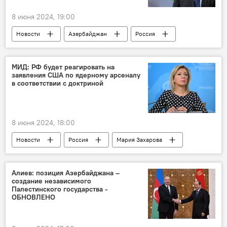
8 июня 2024, 19:00
Новости
Азербайджан
Россия
Евровидение
Музыкальный фестиваль
Михаил Швыдкой
Участие
МИД: РФ будет реагировать на
заявления США по ядерному арсеналу
в соответствии с доктриной
8 июня 2024, 18:00
Новости
Россия
Мария Захарова
МИД РФ
США
Белый дом
ядерная доктрина
ядерный арсенал
Алиев: позиция Азербайджана –
создание независимого
ПМЭФ
Палестинского государства -
ОБНОВЛЕНО