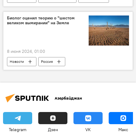
Чемпионат мира
Индия
азербайджанская шахматистка Аян Аллахвердиева
Биолог оценил теорию о "шестом
великом вымирании" на Земле
Лидер
Спорт
8 июня 2024, 01:00
Новости
Россия
автор научно-популярного бестселлера "Краткая история насекомых" Александр Храмов
Запад
теория
вымирание
Земля
Насекомые
Азербайджан
Глобальное потепление
Опровержение
Общество
Telegram
Дзен
VK
Макс