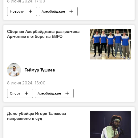
8 июня 2024, 17:00
Новости
Азербайджан
Ильхам Алиев
Египет
Каир
Официальный визит
Политика
Сборная Азербайджана разгромила
Армению в отборе на ЕВРО
Теймур Тушиев
8 июня 2024, 16:00
Спорт
Азербайджан
сборная Азербайджана
Баскетбол
Кубок Европы
Косово
Армения
Дело убийцы Игоря Талькова
направлено в суд
Победа