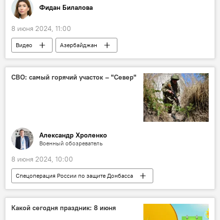
Фидан Билалова
8 июня 2024, 11:00
Видео
Азербайджан
мясная продукция
стандарт "Халяль"
Натиг Джафарли
СВО: самый горячий участок – "Север"
Союз свободных потребителей
Эйюб Гусейнов
Цены
Производство
Александр Хроленко
Военный обозреватель
8 июня 2024, 10:00
Спецоперация России по защите Донбасса
Вооруженные силы России
СВО
ВСУ
Угледарское направление
Какой сегодня праздник: 8 июня
Харьков
Бои
Уничтожение