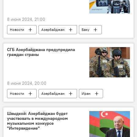
8 июня 2024, 21:00
Новости
Азербайджан
Баку
Каспий
Россия
Энергетика
Сотрудничество
Пресс-центр
СГБ Азербайджана предупредила
граждан страны
Sputnik Азербайджан
анонс
8 июня 2024, 20:00
Новости
Азербайджан
Иран
СГБ Азербайджана
Наркотики
контрабанда
Преступная группа
Швыдкой: Азербайджан будет
участвовать в международном
Наркоторговля
музыкальном конкурсе
"Интервидение"