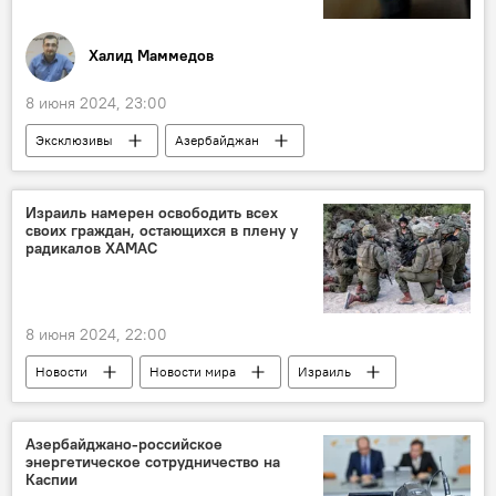
Халид Маммедов
8 июня 2024, 23:00
Эксклюзивы
Азербайджан
Общество
Образование
семьи шехидов
Израиль намерен освободить всех
своих граждан, остающихся в плену у
Бакинское профессиональное училище туризма
радикалов ХАМАС
ПТУ
Министерство труда и социальной защиты населения АР
8 июня 2024, 22:00
Милли Меджлис
Закон
Новости
Новости мира
Израиль
палестино-израильский конфликт
Палестина
сектор Газа
ЦАХАЛ
Азербайджано-российское
энергетическое сотрудничество на
заложник
ХАМАС
Каспии