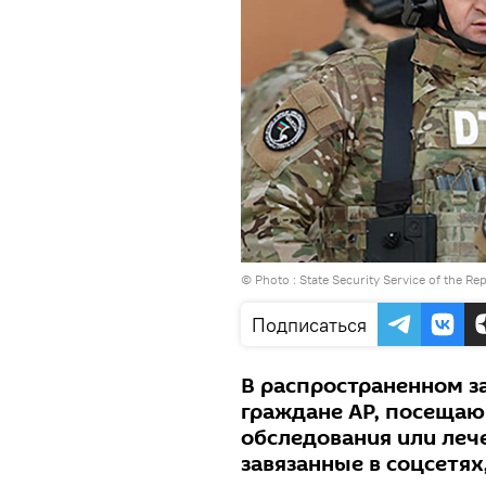
© Photo : State Security Service of the Re
Подписаться
В распространенном за
граждане АР, посеща
обследования или лече
завязанные в соцсетя