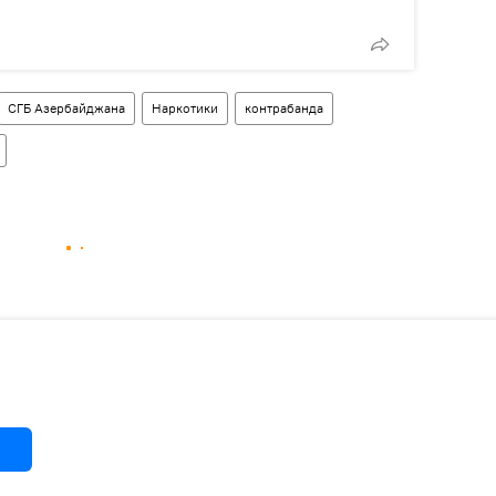
СГБ Азербайджана
Наркотики
контрабанда