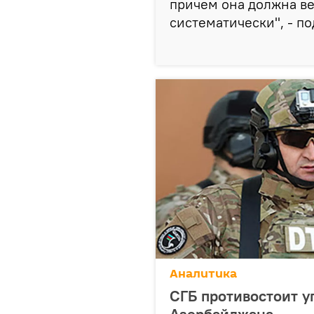
причем она должна в
систематически", - п
Аналитика
СГБ противостоит у
Азербайджана