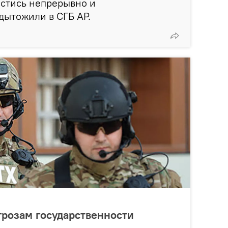
естись непрерывно и
одытожили в СГБ АР.
грозам государственности