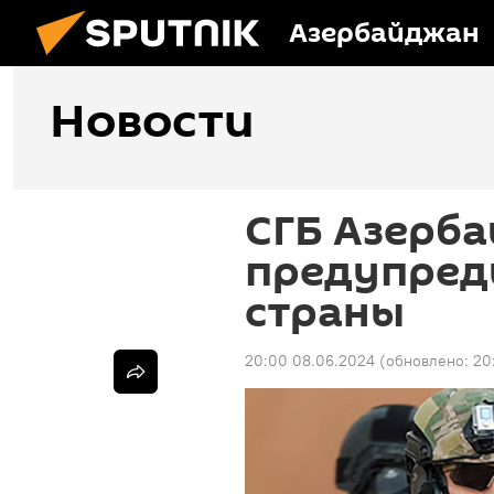
Азербайджан
Новости
СГБ Азерб
предупред
страны
20:00 08.06.2024
(обновлено:
20