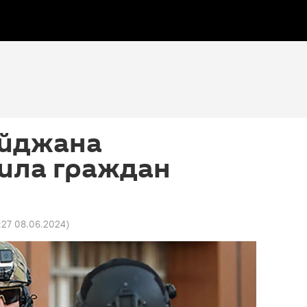
айджана
ила граждан
:27 08.06.2024
)