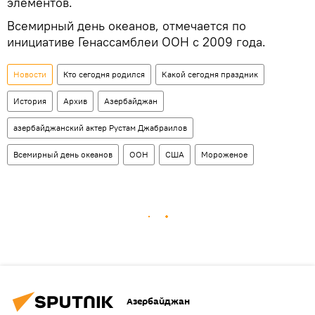
элементов.
Всемирный день океанов, отмечается по
инициативе Генассамблеи ООН с 2009 года.
Новости
Кто сегодня родился
Какой сегодня праздник
История
Архив
Азербайджан
азербайджанский актер Рустам Джабраилов
Всемирный день океанов
ООН
США
Мороженое
Азербайджан