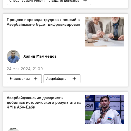
Спецоперация России по защите Донбасса
Россия
Украина
Спецоперация
НАТО
оружие
вооружение
Процесс перевода трудовых пенсий в
Азербайджане будет цифровизирован
Халид Маммедов
24 мая 2024, 21:00
Эксклюзивы
Азербайджан
Общество
Министерство труда и социальной защиты населения АР
Азербайджанские дзюдоисты
добились исторического результата на
пенсии
перевод
цифровизация
ЧМ в Абу-Даби
Сахиль Бабаев