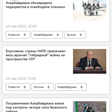
Азербайджана обезвредили
Безопасность
Борьба с терроризмом
террористов и освободили пленных
"Крокус Сити Холл"
Теракт
24 мая 2024, 12:00
Новости
Азербайджан
Грузия
Минобороны АР
учения
военная полиция
Борьба с терроризмом
Бортников: страны НАТО применяют
весь арсенал "гибридной" войны на
пленные
пространстве СНГ
24 мая 2024, 11:00
Новости
Россия
Азербайджан
СНГ
ФСБ
СГБ
Александр Бортников
Пограничники Азербайджана взяли
под контроль четыре села Газахского
Борьба с терроризмом
района