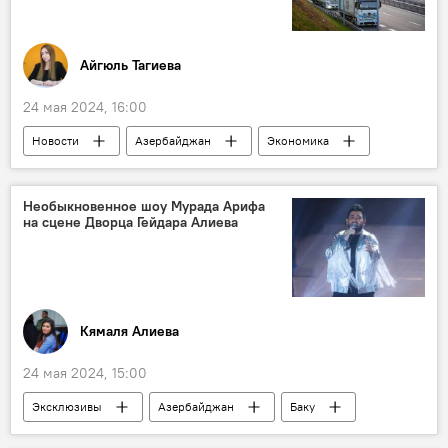
Айгюль Тагиева
24 мая 2024, 16:00
Новости
Азербайджан
Экономика
Логистика
грузовые перевозки
автомобильные дороги
Средний коридор
Необыкновенное шоу Мурада Арифа
на сцене Дворца Гейдара Алиева
Казахстан
транзитные перевозки
Кямаля Алиева
24 мая 2024, 15:00
Эксклюзивы
Азербайджан
Баку
Дворец Гейдара Алиева
Концерт