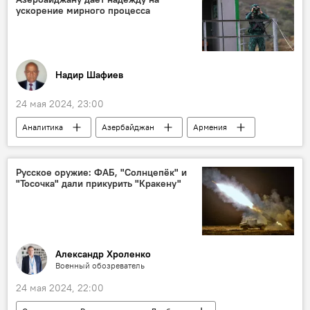
ускорение мирного процесса
Надир Шафиев
24 мая 2024, 23:00
Аналитика
Азербайджан
Армения
государственная граница
Делимитация
мирный договор
пограничники
Русское оружие: ФАБ, "Солнцепёк" и
"Тосочка" дали прикурить "Кракену"
Село
Александр Хроленко
Военный обозреватель
24 мая 2024, 22:00