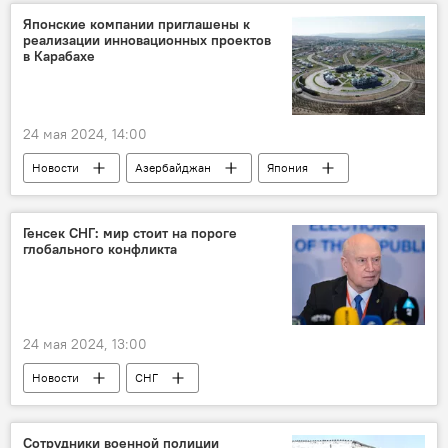
Поп-звезда
поп-музыка
Японские компании приглашены к
реализации инновационных проектов
Мурад Ариф
в Карабахе
24 мая 2024, 14:00
Новости
Азербайджан
Япония
Карабах
Восстановление
"умное" село
МИД Азербайджана
Генсек СНГ: мир стоит на пороге
глобального конфликта
освобожденные земли
Экономика
24 мая 2024, 13:00
Новости
СНГ
Глава исполкома СНГ Сергей Лебедев
Антитеррористический Центр СНГ
Совет
Сотрудники военной полиции