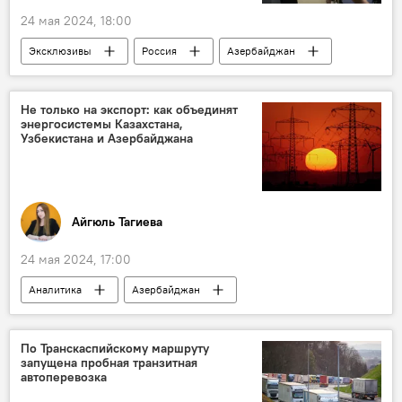
24 мая 2024, 18:00
Эксклюзивы
Россия
Азербайджан
SputnikPro
Sputnik
МИА "Россия сегодня"
Проект
Не только на экспорт: как объединят
энергосистемы Казахстана,
Журналисты
Журналистика
Узбекистана и Азербайджана
Айгюль Тагиева
24 мая 2024, 17:00
Аналитика
Азербайджан
Узбекистан
Казахстан
Экономика
энергетика
Интеграция
По Транскаспийскому маршруту
запущена пробная транзитная
автоперевозка