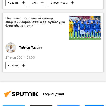
Новости
СНГ
Спецслужбы
Заседание
Бишкек
заседание Совета руководителей органов безопасности и специальных служб стран СНГ
Стал известен главный тренер
сборной Азербайджана по футболу на
Борьба с терроризмом
ближайшие матчи
Религиозный экстремизм
Национальный антитеррористический комитет РФ
Информация
Обмен
Политика
Теймур Тушиев
24 мая 2024, 01:00
Новости
Сборная Азербайджана по футболу
главный тренер
товарищеские матчи
Албания
Казахстан
Азербайджан
Джанни Де Бьязи
АФФА
Ариф Асадов
Спорт