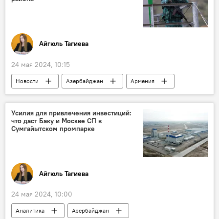
международный терроризм
Религиозный экстремизм
Айгюль Тагиева
24 мая 2024, 10:15
Новости
Азербайджан
Армения
государственная граница
Делимитация
Возвращение
Села
Усилия для привлечения инвестиций:
что даст Баку и Москве СП в
Газахский район АР
Сумгайытском промпарке
Айгюль Тагиева
24 мая 2024, 10:00
Аналитика
Азербайджан