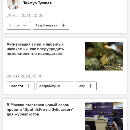
Теймур Тушиев
24 мая 2024, 20:00
Спорт
Азербайджан
чемпион мира
Дзюдо
сборная Азербайджана
Чемпионат
Активизация змей и ядовитых
насекомых: как предупредить
ОАЭ
Зелим Коцоев
нежелательные последствия
Первый вице-президент Азербайджана Мехрибан Алиева
24 мая 2024, 19:00
Новости
Азербайджан
Баку
Sputnik Азербайджан
Пресс-центр
анонс
Змеи
Укусы животными
В Москве стартовал новый сезон
проекта "SputnikPro на Зубовском"
Насекомые
для журналистов