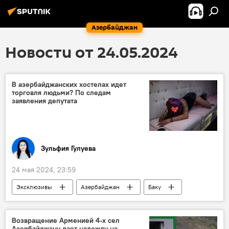
Азербайджан
Новости от 24.05.2024
В азербайджанских хостелах идет
торговля людьми? По следам
заявления депутата
Зульфия Гулуева
24 мая 2024, 23:59
Эксклюзивы
Азербайджан
Баку
депутат Милли Меджлиса
Тахир Керимли
хостелы
Туризм
Торговля людьми
Возвращение Арменией 4-х сел
Азербайджану дает надежду на