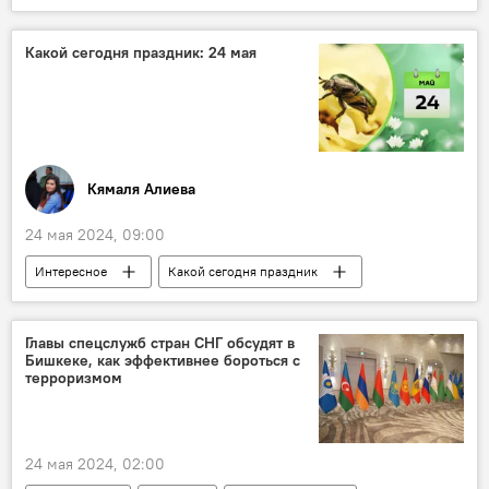
Сумгайытский промышленный парк
Россия
Татарстан
Инвестиции
Логистика
Какой сегодня праздник: 24 мая
Алятская СЭЗ
Технополис "Химград"
Экономика
малый и средний бизнес
СП
Кямаля Алиева
24 мая 2024, 09:00
Интересное
Какой сегодня праздник
Кто сегодня родился
История
Азербайджан
Главы спецслужб стран СНГ обсудят в
Бишкеке, как эффективнее бороться с
азербайджанский ученый и писатель Шихали Гурбанов
терроризмом
Евровидение
Швейцария
Ватикан
Дипломатические отношения
24 мая 2024, 02:00
Всемирный день видеоигр