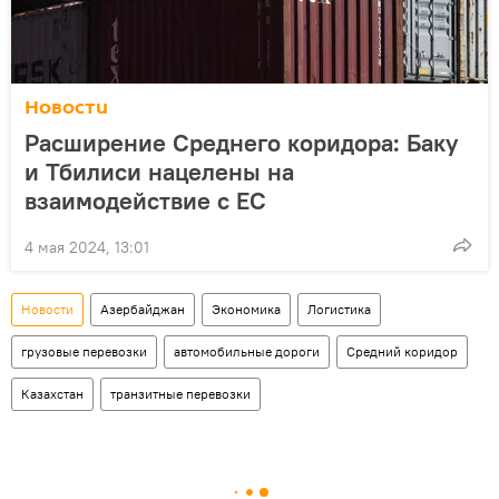
Новости
Расширение Среднего коридора: Баку
и Тбилиси нацелены на
взаимодействие с ЕС
4 мая 2024, 13:01
Новости
Азербайджан
Экономика
Логистика
грузовые перевозки
автомобильные дороги
Средний коридор
Казахстан
транзитные перевозки