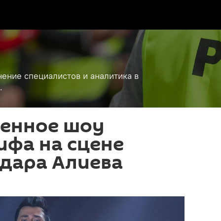
ение специалистов и аналитика в
.
енное шоу
ифа на сцене
йдара Алиева