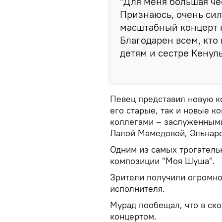
"Для меня большая чес
Признаюсь, очень сил
масштабный концерт н
Благодарен всем, кто
детям и сестре Кенул
Певец представил новую к
его старые, так и новые к
коллегами – заслуженными
Лалой Мамедовой, Эльнар
Одним из самых трогатель
композиции "Моя Шуша".
Зрители получили огромно
исполнителя.
Мурад пообещал, что в ск
концертом.