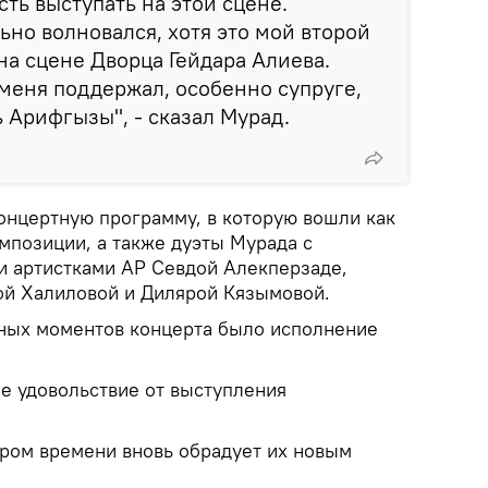
ть выступать на этой сцене.
ьно волновался, хотя это мой второй
а сцене Дворца Гейдара Алиева.
 меня поддержал, особенно супруге,
ь Арифгызы", - сказал Мурад.
онцертную программу, в которую вошли как
омпозиции, а также дуэты Мурада с
 артистками АР Севдой Алекперзаде,
ой Халиловой и Дилярой Кязымовой.
ных моментов концерта было исполнение
е удовольствие от выступления
ором времени вновь обрадует их новым