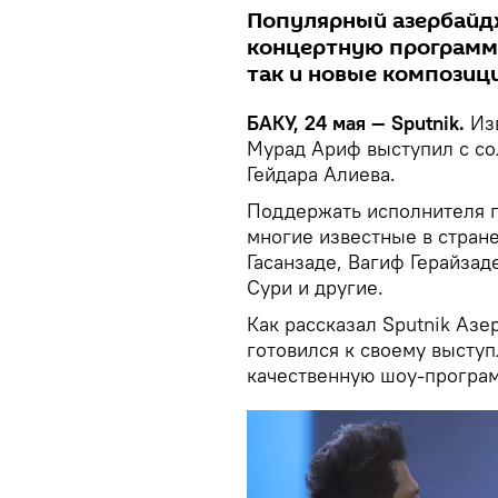
Популярный азербайд
концертную программу
так и новые композиц
БАКУ, 24 мая — Sputnik.
Из
Мурад Ариф выступил с со
Гейдара Алиева.
Поддержать исполнителя п
многие известные в стране
Гасанзаде, Вагиф Герайзад
Сури и другие.
Как рассказал Sputnik Азе
готовился к своему высту
качественную шоу-програм