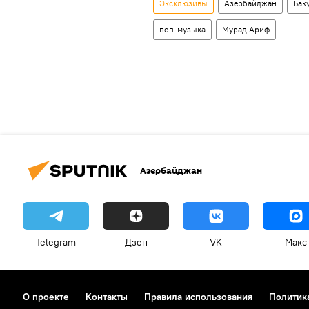
Эксклюзивы
Азербайджан
Бак
поп-музыка
Мурад Ариф
Азербайджан
Telegram
Дзен
VK
Макс
О проекте
Контакты
Правила использования
Политик