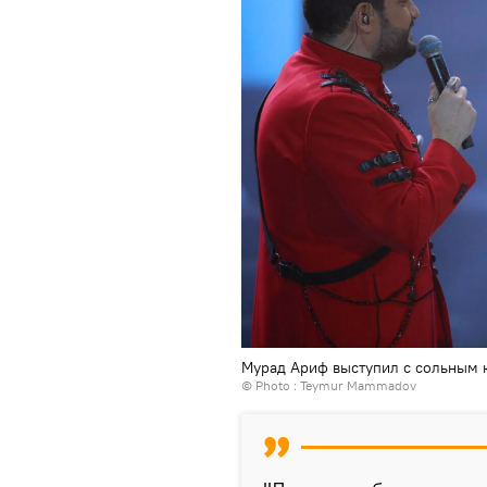
Мурад Ариф выступил с сольным к
© Photo : Teymur Mammadov