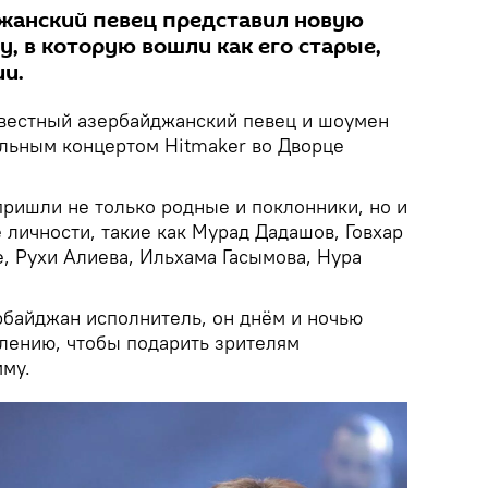
жанский певец представил новую
, в которую вошли как его старые,
ии.
вестный азербайджанский певец и шоумен
льным концертом Hitmaker во Дворце
ришли не только родные и поклонники, но и
 личности, такие как Мурад Дадашов, Говхар
е, Рухи Алиева, Ильхама Гасымова, Нура
рбайджан исполнитель, он днём и ночью
плению, чтобы подарить зрителям
му.