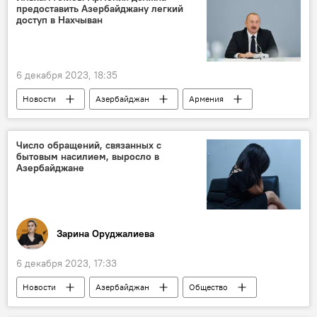
предоставить Азербайджану легкий
мирное урегулирование
доступ в Нахчыван
6 декабря 2023, 18:35
Новости
Азербайджан
Армения
Ильхам Алиев
Нахчыван
Зангезурский коридор
суверенитет
Число обращений, связанных с
бытовым насилием, выросло в
Безопасность
Азербайджане
Зарина Оруджалиева
6 декабря 2023, 17:33
Новости
Азербайджан
Общество
Бытовое насилие
Жертвы