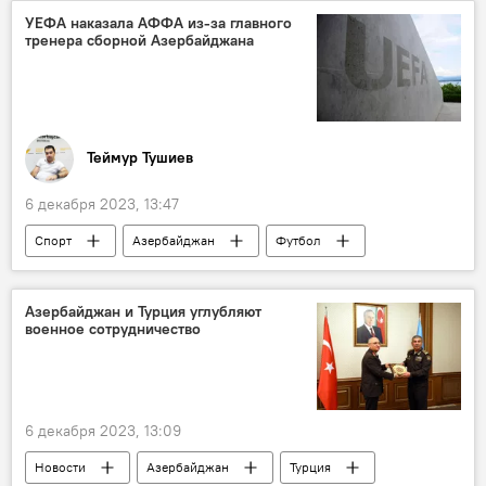
УЕФА наказала АФФА из-за главного
тренера сборной Азербайджана
Теймур Тушиев
6 декабря 2023, 13:47
Спорт
Азербайджан
Футбол
АФФА
УЕФА
УЕФА
главный тренер
Наказание
штраф
Азербайджан и Турция углубляют
военное сотрудничество
Сборная Азербайджана по футболу
6 декабря 2023, 13:09
Новости
Азербайджан
Турция