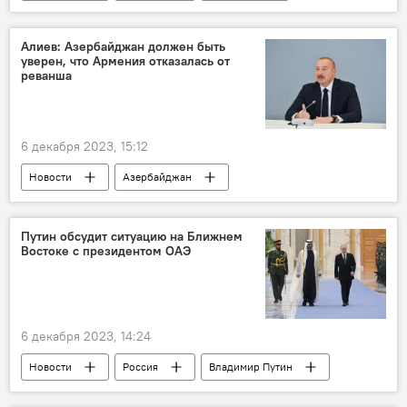
Мария Захарова
Азербайджан
Армения
Делимитация
Алиев: Азербайджан должен быть
уверен, что Армения отказалась от
государственная граница
поставки оружия
реванша
6 декабря 2023, 15:12
Новости
Азербайджан
Ильхам Алиев
Форум
Университет АДА
Карабах
Баку
Путин обсудит ситуацию на Ближнем
Востоке с президентом ОАЭ
ЕС
6 декабря 2023, 14:24
Новости
Россия
Владимир Путин
Визит
ОАЭ
Ближний Восток