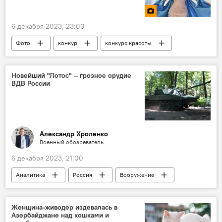
6 декабря 2023, 23:00
Фото
конкур
конкурс красоты
"Мисс Вселенная"
Сальвадор Собрал
Модель
фотолента
Новейший "Лотос" – грозное орудие
ВДВ России
Александр Хроленко
Военный обозреватель
6 декабря 2023, 21:00
Аналитика
Россия
Вооружение
Воздушно-десантные войска
Артиллерийские установки
Женщина-живодер издевалась в
Азербайджане над кошками и
артиллерийский снаряд