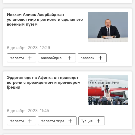
Минобороны Азербайджана
Военное сотрудничество
Закир Гасанов
Ильхам Алиев: Азербайджан
установил мир в регионе и сделал это
военным путем
6 декабря 2023, 12:29
Новости
Азербайджан
Карабах
Баку
Форум
форум
Ильхам Алиев
Университет АДА
Эрдоган едет в Афины: он проведет
встречи с президентом и премьером
Греции
6 декабря 2023, 11:45
Новости
Новости мира
Турция
Греция
Визит