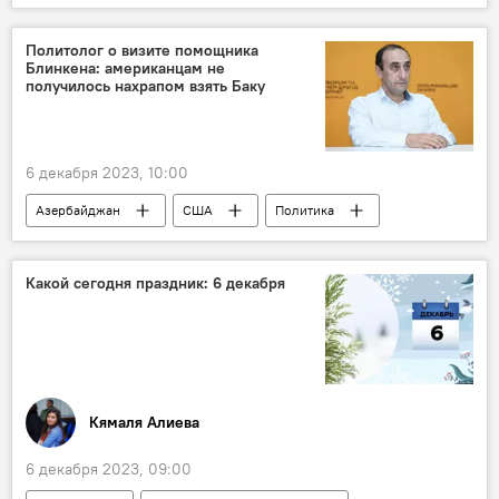
Происшествия в Азербайджане
Авария
ДТП
Жертвы
Общество
Политолог о визите помощника
Блинкена: американцам не
массовая гибель
получилось нахрапом взять Баку
6 декабря 2023, 10:00
Азербайджан
США
Политика
Госдепартамент США
Южный Кавказ
Армения
Выборы
Ильхам Алиев
Какой сегодня праздник: 6 декабря
Энтони Блинкен
Кямаля Алиева
6 декабря 2023, 09:00