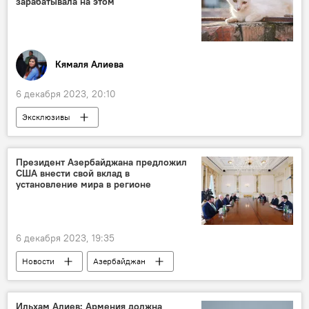
зарабатывала на этом
Кямаля Алиева
6 декабря 2023, 20:10
Эксклюзивы
Происшествия в Азербайджане
Азербайджан
Сиязаньский район
Президент Азербайджана предложил
США внести свой вклад в
живодеры
Защита животных
установление мира в регионе
зоозащитники
6 декабря 2023, 19:35
Новости
Азербайджан
Ильхам Алиев
Южный Кавказ
США
Госдепартамент США
Ильхам Алиев: Армения должна