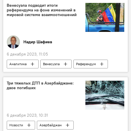
Реджеп Тайип Эрдоган
Политика
Венесуэла подводит итоги
референдума на фоне изменений в
мировой системе взаимоотношений
Надир Шафиев
6 декабря 2023, 11:05
Аналитика
Венесуэла
Референдум
Президент Венесуэлы Николас Мадуро
Спорные острова
Политика
Три тяжелых ДТП в Азербайджане:
двое погибших
Территория
6 декабря 2023, 10:31
Новости
Азербайджан