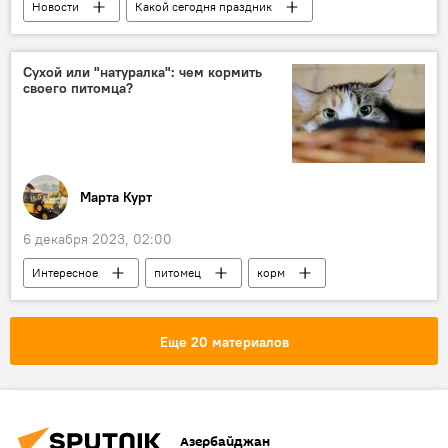
Новости
Какой сегодня праздник
Кто сегодня родился
Азербайджан
Россия
Финляндия
Испания
Сухой или "натуралка": чем кормить
своего питомца?
Ильхам Алиев
Минсвязи
Марта Курт
6 декабря 2023, 02:00
Интересное
питомец
корм
Советы
Здоровье
Кошка
Собака
Еще 20 материалов
Азербайджан