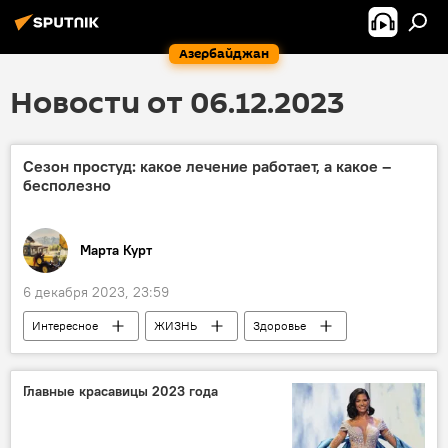
Азербайджан
Новости от 06.12.2023
Сезон простуд: какое лечение работает, а какое –
бесполезно
Марта Курт
6 декабря 2023, 23:59
Интересное
ЖИЗНЬ
Здоровье
Простуда
Лечение
самолечение
йод
метод
Главные красавицы 2023 года