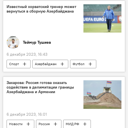
Государственный комитет по проблемам семьи, женщин и детей
Известный хорватский тренер может
вернуться в сборную Азербайджана
Теймур Тушиев
6 декабря 2023, 16:43
Спорт
Азербайджан
Футбол
Сборная Азербайджана по футболу
главный тренер
АФФА
Захарова: Россия готова оказать
содействие в делимитации границы
Роберт Просинечки
Азербайджана и Армении
6 декабря 2023, 16:01
Новости
Россия
МИД РФ