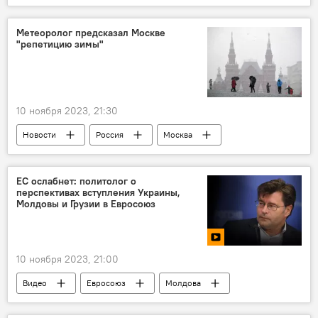
Землетрясение
Магнитуда
Европейско-Средиземноморский сейсмологический центр
Метеоролог предсказал Москве
"репетицию зимы"
10 ноября 2023, 21:30
Новости
Россия
Москва
Прогноз погоды
Потепление
Зима
Снег
циклон
ЕС ослабнет: политолог о
перспективах вступления Украины,
Молдовы и Грузии в Евросоюз
10 ноября 2023, 21:00
Видео
Евросоюз
Молдова
Украина
Грузия
Членство