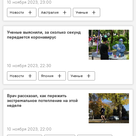
10 ноября 2023, 23:00
Новости
Австралия
Ученые
Исследование
Мировой океан
Глобальное потепление
Горячие точки
Ученые выяснили, за сколько секунд
передается коронавирус
Изменения климата
10 ноября 2023, 22:30
Новости
Япония
Ученые
Коронавирус
время инфицирования
Заражение
Риски
Медицина
Врач рассказал, как пережить
экстремальное потепление на этой
неделе
10 ноября 2023, 22:00