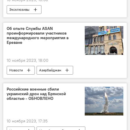
Эксклюзивы
Государственное агентство по обязательному медицинскому страхованию
Азербайджан
взносы
Об опыте Службы ASAN
проинформировали участников
Медицинские услуги
Качество
международного мероприятия в
Ереване
Фонд ОМС
Рашад Махмудов
Натиг Джафарли
10 ноября 2023, 18:00
Новости
Азербайджан
Служба ASAN
Опыт
Армения
ООН
международное мероприятие
Российские военные сбили
украинский дрон над Брянской
Информация
Южный Кавказ
областью - ОБНОВЛЕНО
Государственное агентство по оказанию услугам гражданам и социальным инновациям при Президенте АР
10 ноября 2023, 17:35