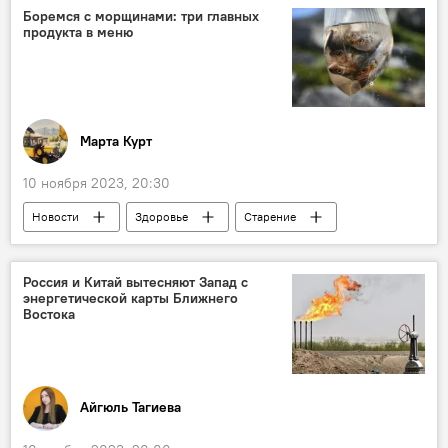
Перспективы
Проблемы
Боремся с морщинами: три главных
продукта в меню
Еврокомиссия
Марта Курт
10 ноября 2023, 20:30
Новости
Здоровье
Старение
Продукты
Рыба
омега-3
водоросли
редька
коллаген
Россия и Китай вытесняют Запад с
энергетической карты Ближнего
кожа
молодость
морщины
Востока
Айгюль Тагиева