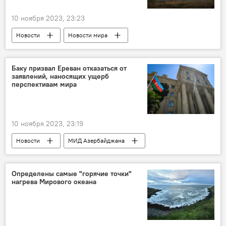
Метеорит
Ближний Восток
10 ноября 2023, 23:23
Крупнейшая катастрофа
Новости
Новости мира
Ближний Восток
палестино-израильский конфликт
Израиль
Баку призвал Ереван отказаться от
заявлений, наносящих ущерб
ХАМАС
Россия
Граждане
перспективам мира
Египет
Эвакуация
10 ноября 2023, 23:19
Новости
МИД Азербайджана
Армения
Никол Пашинян
Заявление
комментарий
Определены самые "горячие точки"
нагрева Мирового океана
мирное урегулирование
Карабах
Нормализация отношений