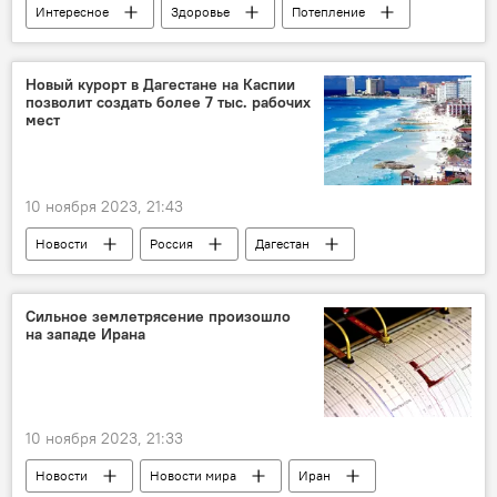
Интересное
Здоровье
Потепление
Погодные аномалии
организм
Стресс
врач
Новый курорт в Дагестане на Каспии
позволит создать более 7 тыс. рабочих
смертоносные вирусы
мест
10 ноября 2023, 21:43
Новости
Россия
Дагестан
Каспий
курорт
Александр Новак
Рабочие места
Сильное землетрясение произошло
на западе Ирана
10 ноября 2023, 21:33
Новости
Новости мира
Иран