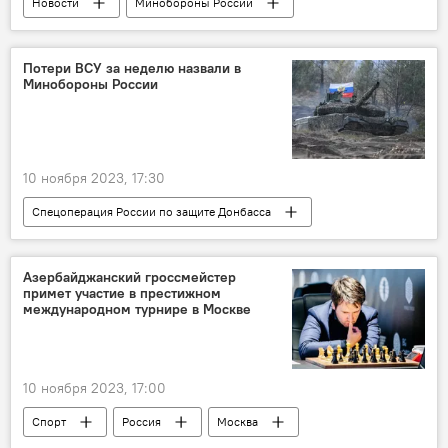
Новости
Минобороны России
Крым
Тула
БПЛА
ВСУ
перехват
Уничтожение беспилотника
Потери ВСУ за неделю назвали в
Минобороны России
10 ноября 2023, 17:30
Спецоперация России по защите Донбасса
Минобороны России
СВО
ВСУ
Потери
Живая сила
Азербайджанский гроссмейстер
примет участие в престижном
Военная техника
БПЛА
Танки
международном турнире в Москве
10 ноября 2023, 17:00
Спорт
Россия
Москва