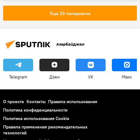
международный турнир "Шахматные звезды"
рапид
Теймур Раджабов
Еще 20 материалов
Азербайджан
Сергей Карякин
призовой фонд
Азербайджан
Telegram
Дзен
VK
Макс
О проекте
Контакты
Правила использования
Политика конфиденциальности
Политика использования Cookie
Правила применения рекомендательных
технологий