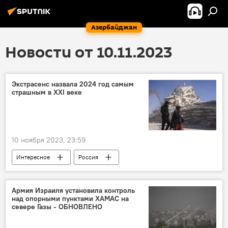
Азербайджан
Новости от 10.11.2023
Экстрасенс назвала 2024 год самым
страшным в XXI веке
10 ноября 2023, 23:59
Интересное
Россия
российская ясновидящая Инна Мишина
2024 год
предсказания
Армия Израиля установила контроль
над опорными пунктами ХАМАС на
разрушительные землетрясения
севере Газы - ОБНОВЛЕНО
наводнения
Европа
Цунами