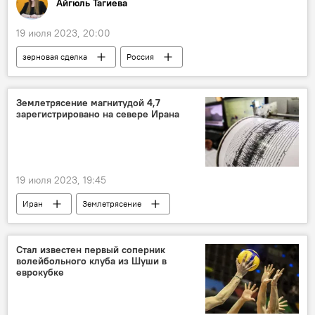
Айгюль Тагиева
19 июля 2023, 20:00
зерновая сделка
Россия
Экономика
Украина
Исследование
Инфляция
Землетрясение магнитудой 4,7
зарегистрировано на севере Ирана
Продовольственная безопасность
Африка
19 июля 2023, 19:45
Иран
Землетрясение
Новости мира
Стал известен первый соперник
волейбольного клуба из Шуши в
еврокубке