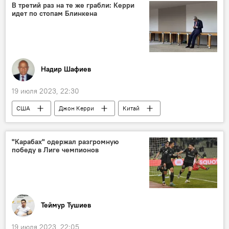
мнение
США
В третий раз на те же грабли: Керри
идет по стопам Блинкена
Надир Шафиев
19 июля 2023, 22:30
США
Джон Керри
Китай
Визит
Урегулирование
Попытка
Политика
Колумнисты
"Карабах" одержал разгромную
победу в Лиге чемпионов
Теймур Тушиев
19 июля 2023, 22:05