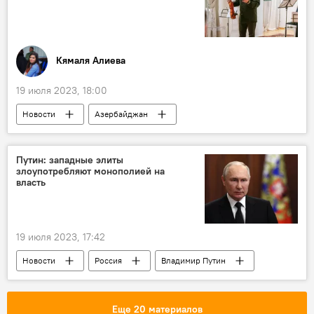
Кямаля Алиева
19 июля 2023, 18:00
Новости
Азербайджан
Анар Ибрагимов
Румыния
Конкурс
Награда
Путин: западные элиты
злоупотребляют монополией на
власть
19 июля 2023, 17:42
Новости
Россия
Владимир Путин
Политика
Европа
Франция
США
Запад
Пропаганда
Еще 20 материалов