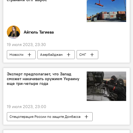
Айгюль Тагиева
19 июля 2023, 23:30
Новости
Азербайджан
СНГ
Экономика
Государственный таможенный комитет
Эксперт предполагает, что Запад
сможет накачивать оружием Украину
торговля
Россия
еще три-четыре года
19 июля 2023, 23:00
Спецоперация России по защите Донбасса
Россия
Украина
СВО
ВСУ