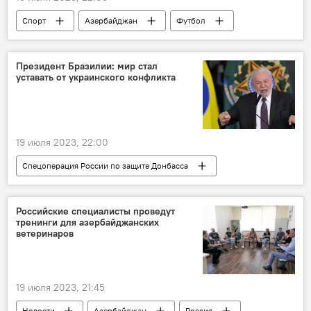
Спорт
Азербайджан
Футбол
ФК "Карабах"
Лига чемпионов по футболу
Президент Бразилии: мир стал
уставать от украинского конфликта
19 июля 2023, 22:00
Спецоперация России по защите Донбасса
Новости мира
Бразилия
Россия
Украина
СВО
Латинская Америка
Российские специалисты проведут
тренинги для азербайджанских
ЕС
Политика
ветеринаров
19 июля 2023, 21:45
Новости
Азербайджан
Россия