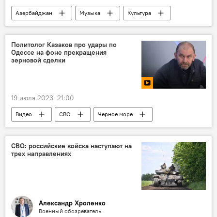
Азербайджан
Музыка
Культура
Славянский базар в Витебске
Эльвин Новрузов
Беларусь
Политолог Казаков про удары по
Одессе на фоне прекращения
зерновой сделки
19 июля 2023, 21:00
Видео
СВО
Черное море
Россия
зерновая сделка
Политика
Великобритания
Украина
Одесса
СВО: российские войска наступают на
трех направлениях
Александр Хроленко
Военный обозреватель