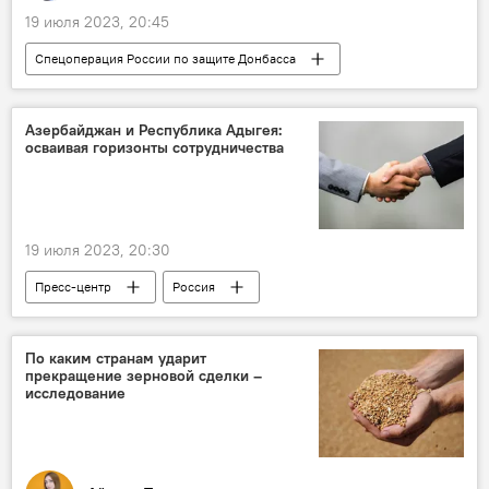
19 июля 2023, 20:45
Спецоперация России по защите Донбасса
Россия
СВО
ВСУ
Украина
Черное море
Азербайджан и Республика Адыгея:
осваивая горизонты сотрудничества
19 июля 2023, 20:30
Пресс-центр
Россия
Республика Адыгея
Азербайджан
Бизнес-миссия
Сотрудничество
По каким странам ударит
прекращение зерновой сделки –
исследование