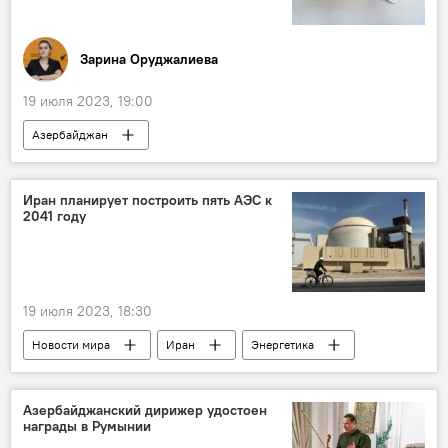
Зарина Оруджалиева
19 июля 2023, 19:00
Азербайджан
Государственное агентство по обязательному медицинскому страхованию
медстраховка
Условия
Общество
Иран планирует построить пять АЭС к
2041 году
Эксклюзивы
19 июля 2023, 18:30
Новости мира
Иран
Энергетика
АЭС
Азербайджанский дирижер удостоен
награды в Румынии