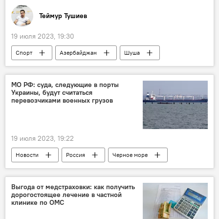
Теймур Тушиев
19 июля 2023, 19:30
Спорт
Азербайджан
Шуша
Волейбол
Клуб
Кубок Челлендж
соперник
МО РФ: суда, следующие в порты
Украины, будут считаться
перевозчиками военных грузов
19 июля 2023, 19:22
Новости
Россия
Черное море
Министерство обороны
Украина
зерновая сделка
СВО
Выгода от медстраховки: как получить
дорогостоящее лечение в частной
клинике по ОМС