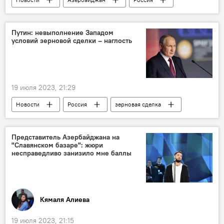
Ветеринария
Русский дом
Волонтеры
Путин: невыполнение Западом
условий зерновой сделки – наглость
19 июля 2023, 21:29
Новости
Россия
зерновая сделка
Украина
Запад
Владимир Путин
Представитель Азербайджана на
"Славянском базаре": жюри
несправедливо занизило мне баллы
Кямаля Алиева
19 июля 2023, 21:15