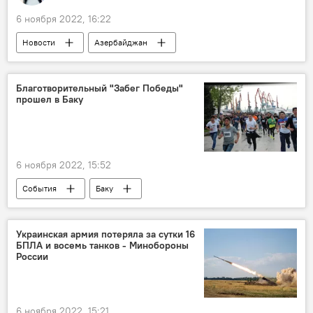
6 ноября 2022, 16:22
Новости
Азербайджан
Пассажироперевозки
Бакинский международный автовокзал (КБМА)
Благотворительный "Забег Победы"
прошел в Баку
Регионы
6 ноября 2022, 15:52
События
Баку
Приморский бульвар
забег
Министерство молодежи и спорта АР
Украинская армия потеряла за сутки 16
БПЛА и восемь танков - Минобороны
России
6 ноября 2022, 15:21