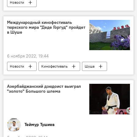
Новости
Управление мусульман Кавказа (УМК)
Аллахшукюр Пашазаде
Международный кинофестиваль
тюркского мира "Деде Горгуд" пройдет
Папа Римский Франциск
встреча
в Шуше
Бахрейн
6 ноября 2022, 19:44
Новости
Кинофестиваль
Шуша
Анар Керимов
Министерство культуры АР
Азербайджанский дзюдоист выиграл
"золото" Большого шлема
Теймур Тушиев