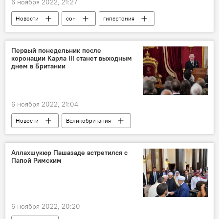
6 ноября 2022, 21:27
Новости
сон
гипертония
Здоровье
поза
Первый понедельник после
коронации Карла III станет выходным
днем в Британии
6 ноября 2022, 21:04
Новости
Великобритания
король Карл III
коронация
Риши Сунак
выходной день
Аллахшукюр Пашазаде встретился с
Папой Римским
6 ноября 2022, 20:20