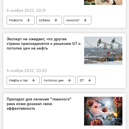
6 ноября 2022, 23:31
Новости
собаки
кинолог
Российская кинологическая ассоциация
Эксперт не ожидает, что другие
страны присоединятся к решению G7 о
потолке цен на нефть
6 ноября 2022, 23:00
Нефть и газ
потолок цен
G7
Россия
Нефть
Экономика
Австралия
Эксперт
Препарат для лечения "тяжелого"
рака кожи доказал свою
эффективность