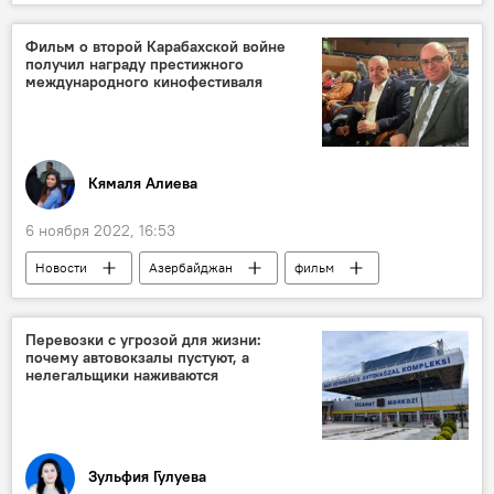
День Победы
Движение транспорта
Государственная дорожная полиция
Фильм о второй Карабахской войне
получил награду престижного
международного кинофестиваля
Кямаля Алиева
6 ноября 2022, 16:53
Новости
Азербайджан
фильм
Кинофестиваль
Турция
Вагиф Мустафаев
Перевозки с угрозой для жизни:
почему автовокзалы пустуют, а
нелегальщики наживаются
Зульфия Гулуева