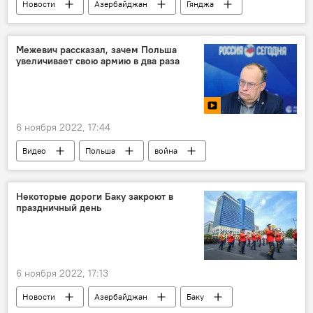
Новости
Азербайджан
Гянджа
Надежда Крыгина
концерт
Россия
Русский дом
Ирек Зиннуров
Межевич рассказал, зачем Польша
увеличивает свою армию в два раза
6 ноября 2022, 17:44
Видео
Польша
война
Россия
Армия
Европа
Николай Межевич
Некоторые дороги Баку закроют в
праздничный день
6 ноября 2022, 17:13
Новости
Азербайджан
Баку