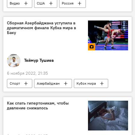
Видео
США
Россия
энергетика
Эксперт
Европа
Сборная Азербайджана уступила в
драматичном финале Кубка мира в
Баку
Теймур Тушиев
6 ноября 2022, 21:35
Спорт
Азербайджан
Кубок мира
греко-римская борьба
Иран
Александр Тараканов
Как спать гипертоникам, чтобы
давление снижалось