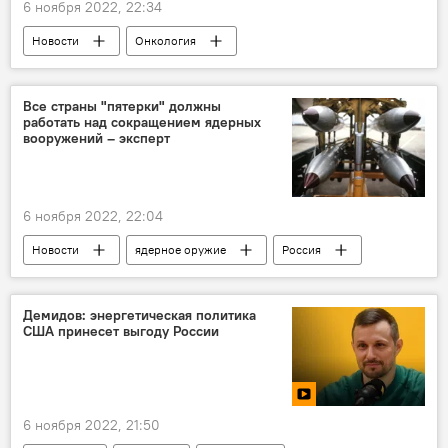
6 ноября 2022, 22:34
Новости
Онкология
медицинские препараты
Здоровье
пациенты
Все страны "пятерки" должны
работать над сокращением ядерных
вооружений – эксперт
6 ноября 2022, 22:04
Новости
ядерное оружие
Россия
США
Китай
Великобритания
Франция
Эксперт
Демидов: энергетическая политика
США принесет выгоду России
6 ноября 2022, 21:50