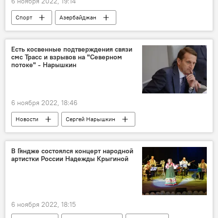
6 ноября 2022, 19:14
Спорт
Азербайджан
Большой шлем
турнир
Зелим Коцоев
Золотая Медаль
Есть косвенные подтверждения связи
смс Трасс и взрывов на "Северном
Золотая медаль
потоке" - Нарышкин
6 ноября 2022, 18:46
Новости
Сергей Нарышкин
Служба внешней разведки России
Северный поток
Теракты
В Гяндже состоялся концерт народной
артистки России Надежды Крыгиной
Лиз Трасс
Британия
6 ноября 2022, 18:15