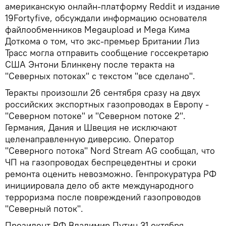
американскую онлайн-платформу Reddit и издание
19Fortyfive, обсуждали информацию основателя
файлообменников Megaupload и Mega Кима
Доткома о том, что экс-премьер Британии Лиз
Трасс могла отправить сообщение госсекретарю
США Энтони Блинкену после теракта на
"Северных потоках" с текстом "все сделано".
Теракты произошли 26 сентября сразу на двух
российских экспортных газопроводах в Европу -
"Северном потоке" и "Северном потоке 2".
Германия, Дания и Швеция не исключают
целенаправленную диверсию. Оператор
"Северного потока" Nord Stream AG сообщал, что
ЧП на газопроводах беспрецедентны и сроки
ремонта оценить невозможно. Генпрокуратура РФ
инициировала дело об акте международного
терроризма после повреждений газопроводов
"Северный поток".
Президент РФ Владимир Путин 31 октября