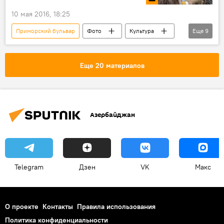
10 мая 2016, 18:25
Приморский бульвар
Фото
Культура
Еще
9
МУЛЬТИМЕДИА
ЖИЗНЬ
Азербайджан
Новости
Баку
Еще 20 материалов
Фархад Бакинский
София Воробей
клип съемки клипа
клип
Азербайджан
Telegram
Дзен
VK
Макс
О проекте
Контакты
Правила использования
Политика конфиденциальности