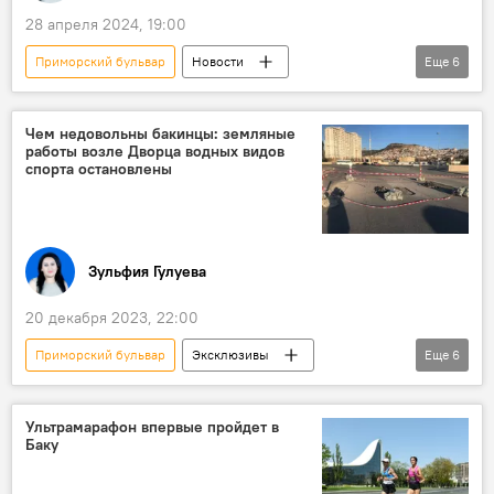
28 апреля 2024, 19:00
Приморский бульвар
Новости
Еще
6
Азербайджан
Общество
Баку
электросамокаты
Законодательство
Чем недовольны бакинцы: земляные
работы возле Дворца водных видов
Штрафы
спорта остановлены
Зульфия Гулуева
20 декабря 2023, 22:00
Приморский бульвар
Эксклюзивы
Еще
6
Азербайджан
Общество
Баку
Дворец водных видов спорта
Ультрамарафон впервые пройдет в
Баку
Управление Национального Приморского парка
Парковка