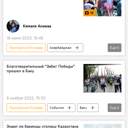
13
Кямаля Алиева
18 июня 2023, 16:46
Приморский бульвар
Азербайджан
Еще
5
Россия
Сабантуй
Баку
Рустам Минниханов
Фото
Благотворительный "Забег Победы"
прошел в Баку
6 ноября 2022, 15:52
Приморский бульвар
События
Баку
Еще
2
забег
Министерство молодежи и спорта АР
Знают ли бакинцы столицу Казахстана