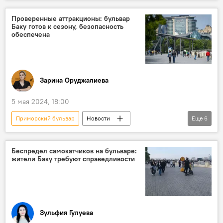
Азербайджан
Баку
Какой сегодня праздник
Бакинская бухта
катер
Кто сегодня родился
События и даты
Проверенные аттракционы: бульвар
Баку готов к сезону, безопасность
Каспийское море
Обмеление
обеспечена
круиз
Круизный лайнер
Зарина Оруджалиева
5 мая 2024, 18:00
Приморский бульвар
Новости
Еще
6
Азербайджан
Баку
Общество
Аттракционы
Отдых
Безопасность
Беспредел самокатчиков на бульваре:
жители Баку требуют справедливости
Зульфия Гулуева