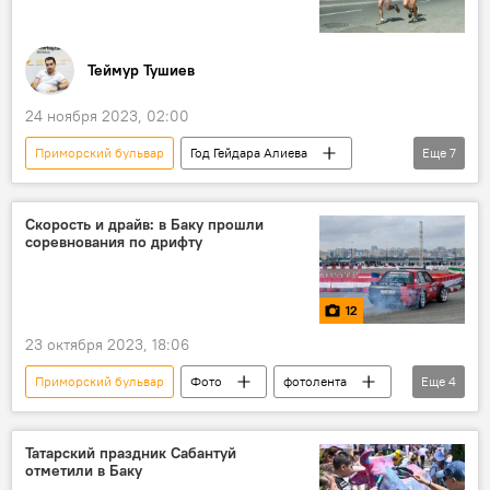
Теймур Тушиев
24 ноября 2023, 02:00
Приморский бульвар
Год Гейдара Алиева
Еще
7
Азербайджан
Спорт
марафон
Баку
Гейдар Алиев
Легкая атлетика
Скорость и драйв: в Баку прошли
соревнования по дрифту
Юбилей
12
23 октября 2023, 18:06
Приморский бульвар
Фото
фотолента
Еще
4
Азербайджан
Баку
Гонка
дрифт
Татарский праздник Сабантуй
отметили в Баку