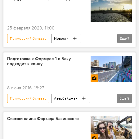
25 февраля 2020, 11:00
Приморский бульвар
Новости
Еще
7
Происшествия в Азербайджане
Происшествия
ЖИЗНЬ
Подготовка к Формуле 1 в Баку
подходит к концу
Азербайджан
Утопленник
МЧС АР
Спасатели
8 июня 2016, 18:27
Приморский бульвар
Азербайджан
Еще
9
Спорт
Новости
Фото
МУЛЬТИМЕДИА
ЖИЗНЬ
Баку
Съемки клипа Фархада Бакинского
Формула 1: сезон 2022
Гонки
Гран При Европы
Baku City Circuit