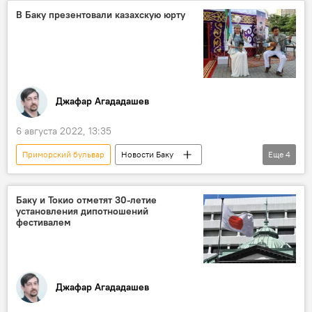
Дипломатические отношения
Азербайджан
В Баку презентовали казахскую юрту
Джафар Агададашев
6 августа 2022, 13:35
Приморский бульвар
Новости Баку
Еще
4
казахстан
Дипломатические отношения
Культура
Азербайджан
Баку и Токио отметят 30-летие
установления дипотношений
фестивалем
Джафар Агададашев