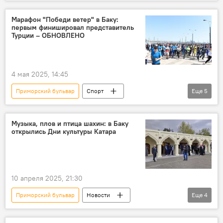
Азербайджан
Баку
Общество
Недвижимость
Сабаильский район
Марафон "Победи ветер" в Баку:
первым финишировал представитель
Исполнительная власть Сабаильского района Баку
Турции – ОБНОВЛЕНО
Государственный комитет по градостроительству и архитектуре АР
произвол
МЧС Азербайджана
4 мая 2025, 14:45
Баил
Аварийное состояние
Приморский бульвар
Спорт
Еще
5
Азербайджан
Баку
марафон
Площадь Государственного флага Азербайджана
Музыка, плов и птица шахин: в Баку
открылись Дни культуры Катара
Россия
Турция
10 апреля 2025, 21:30
Приморский бульвар
Новости
Еще
4
Азербайджан
Ближний Восток