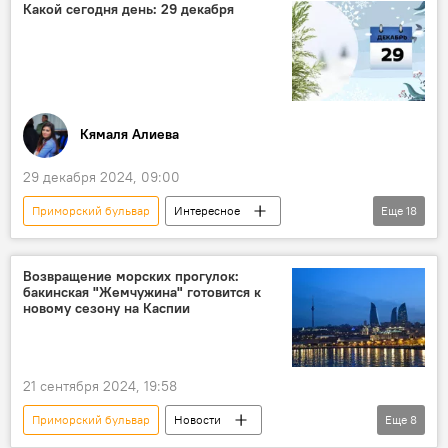
Катар
Дни культуры
Какой сегодня день: 29 декабря
Кямаля Алиева
29 декабря 2024, 09:00
Приморский бульвар
Интересное
Еще
18
Азербайджан
Россия
История
Шотландия
Франция
Возвращение морских прогулок:
бакинская "Жемчужина" готовится к
Общенациональный лидер Азербайджана Гейдар Алиев
новому сезону на Каспии
Ильхам Алиев
Президент
Нахчыван
Культура
Литература
21 сентября 2024, 19:58
США
Кинематограф
Приморский бульвар
Новости
Еще
8
Великобритания
Справка