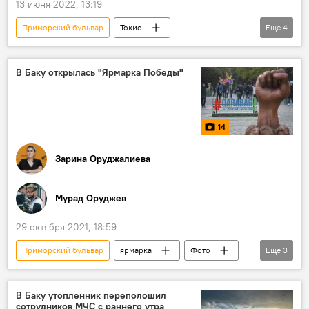
13 июня 2022, 13:19
Приморский бульвар
Токио
Еще
4
Азербайджан
Баку
Дипотношения
Дипломатические отношения
фестиваль
В Баку открылась "Ярмарка Победы"
14
Зарина Оруджалиева
Мурад Оруджев
29 октября 2021, 18:59
Приморский бульвар
ярмарка
Фото
Еще
3
Баку
Победа
Отечественная война
В Баку утопленник переполошил
сотрудников МЧС с раннего утра