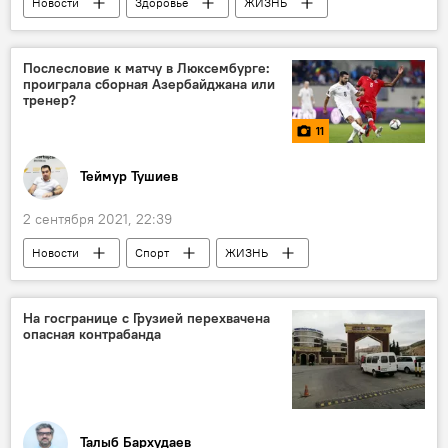
Новости
Здоровье
ЖИЗНЬ
Азербайджан
врачи
Ошибка
ошибка врачей
хирург
операция
Послесловие к матчу в Люксембурге:
проиграла сборная Азербайджана или
Минздрав АР
тренер?
11
Теймур Тушиев
2 сентября 2021, 22:39
Новости
Спорт
ЖИЗНЬ
Новости мира
Азербайджан
Сборная Азербайджана по футболу
Тренер
На госгранице с Грузией перехвачена
опасная контрабанда
Люксембург
МУЛЬТИМЕДИА
Фото
Талыб Бархудаев