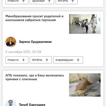
Новости
Здоровье
ЖИЗНЬ
Азербайджан
Вакцинация
Минобразования просит родителей и
школьников набраться терпения
Зарина Оруджалиева
2 сентября 2021, 20:08
Новости
ЖИЗНЬ
Азербайджан
Учебный год
Министерство образования АР
АПБ показало, где в Баку выпекались
пряники с плесенью
Талыб Бархудаев