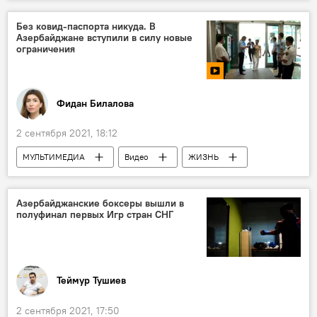
Азербайджан
поликлиника
Баку
Вакцинация
Уголовное дело
Без ковид-паспорта никуда. В
Азербайджане вступили в силу новые
ограничения
Фидан Билалова
2 сентября 2021, 18:12
МУЛЬТИМЕДИА
Видео
ЖИЗНЬ
Новости мира
Азербайджан
Новости
Здоровье
Азербайджанские боксеры вышли в
полуфинал первых Игр стран СНГ
Теймур Тушиев
2 сентября 2021, 17:50