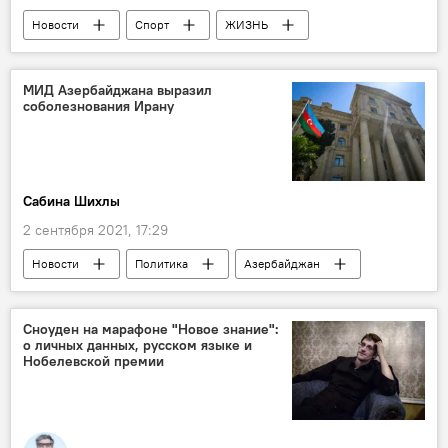
Новости
Спорт
ЖИЗНЬ
Азербайджан
Россия
боксеры
Игры стран СНГ
Полуфинал
МИД Азербайджана выразил
соболезнования Ирану
Казань
Сабина Шихлы
2 сентября 2021, 17:29
Новости
Политика
Азербайджан
Иран
соболезнования
Сноуден на марафоне "Новое знание":
о личных данных, русском языке и
Нобелевской премии