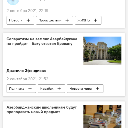
2 сентября 2021, 22:19
Новости
Происшествия
ЖИЗНЬ
Азербайджан
Новости мира
контрабанда
таможенники
Сепаратизм на землях Азербайджана
не пройдет - Баку ответил Еревану
Джамиля Эфендиева
2 сентября 2021, 21:52
Политика
Карабах
Новости мира
Азербайджан
Новости
МИД АР
Карабах
Армения
Азербайджанским школьникам будут
преподавать новый предмет