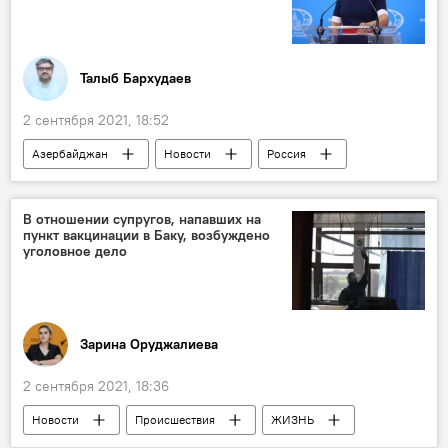
Талыб Бархудаев
2 сентября 2021, 18:52
Азербайджан
Новости
Россия
Карабах
Политика
Официальный представитель МИД РФ Мария Захарова
В отношении супругов, напавших на
пункт вакцинации в Баку, возбуждено
Ереван
Анкара
Баку
уголовное дело
Зарина Оруджалиева
2 сентября 2021, 18:36
Новости
Происшествия
ЖИЗНЬ