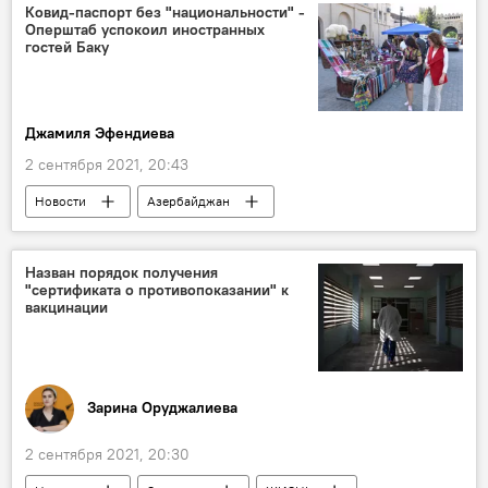
Ковид-паспорт без "национальности" -
Оперштаб успокоил иностранных
гостей Баку
Джамиля Эфендиева
2 сентября 2021, 20:43
Новости
Азербайджан
Новости мира
ЖИЗНЬ
ковид-паспорт
иностранцы
Назван порядок получения
"сертификата о противопоказании" к
вакцинации
Зарина Оруджалиева
2 сентября 2021, 20:30