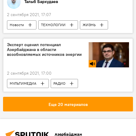
Талыб Бархудаев
2 сентября 2021, 17:07
Новости
ТЕХНОЛОГИИ
ЖИЗНЬ
Новости мира
Эдвард Сноуден
личные данные
Телефон
Эксперт оценил потенциал
Азербайджана в области
разработки
возобновляемых источников энергии
2 сентября 2021, 17:00
МУЛЬТИМЕДИА
РАДИО
Экономика
Азербайджан
Новости
Еще 20 материалов
Азербайджан