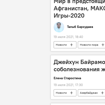
Мир в предстоящи
Афганистан, МАКС
Игры-2020
Талыб Бархудаев
19 июля 2021, 18:40
Новости
Новости мира
ТЕХНОЛОГИИ
неделя
Космос
Олимпиада 2022
Джейхун Байрамо
соболезнования 
Елена Старостина
19 июля 2021, 17:30
Новости
Азербайджан
Политика
Джейхун Байрамо