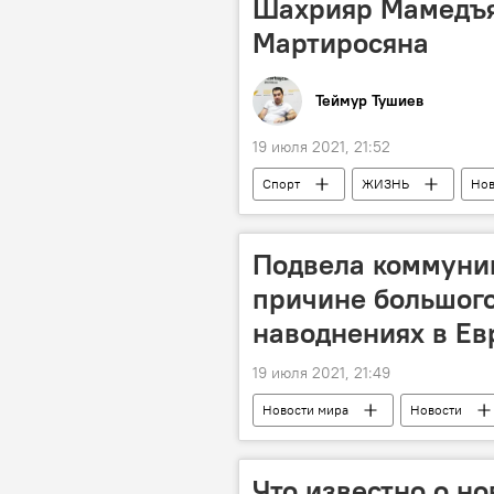
Шахрияр Мамедъя
Мартиросяна
Теймур Тушиев
19 июля 2021, 21:52
Спорт
ЖИЗНЬ
Нов
Шахматы
Шахрияр Мамедъя
Подвела коммуник
причине большого
наводнениях в Ев
19 июля 2021, 21:49
Новости мира
Новости
Наводнение
Жертвы
Что известно о н