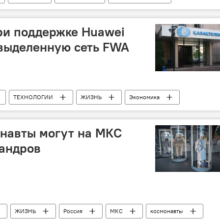
визит
ри поддержке Huawei
 выделенную сеть FWA
ТЕХНОЛОГИИ
ЖИЗНЬ
Экономика
ан
Сеть
Интернет
онавты могут на МКС
фандров
ЖИЗНЬ
Россия
МКС
космонавты