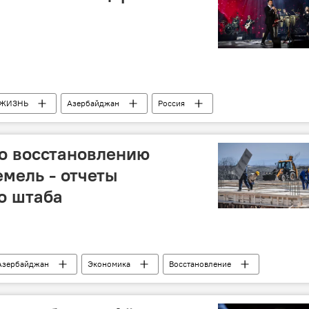
ЖИЗНЬ
Азербайджан
Россия
Концерт
по восстановлению
мель - отчеты
о штаба
Азербайджан
Экономика
Восстановление
в АР
освобожденные земли