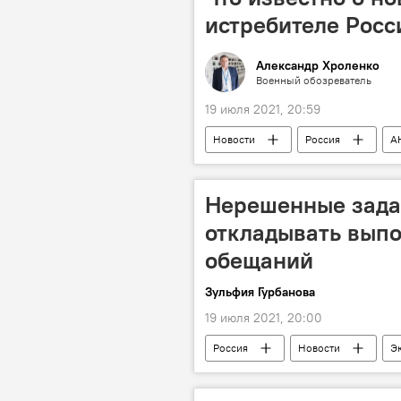
истребителе Росс
Александр Хроленко
Военный обозреватель
19 июля 2021, 20:59
Новости
Россия
А
МАКС-2021
Нерешенные зада
откладывать вып
обещаний
Зульфия Гурбанова
19 июля 2021, 20:00
Россия
Новости
Э