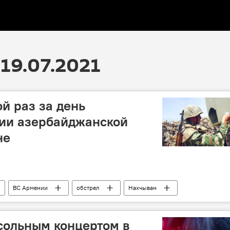
19.07.2021
й раз за день
ции азербайджанской
не
ВС Армении
обстрел
Нахчыван
сольным концертом в