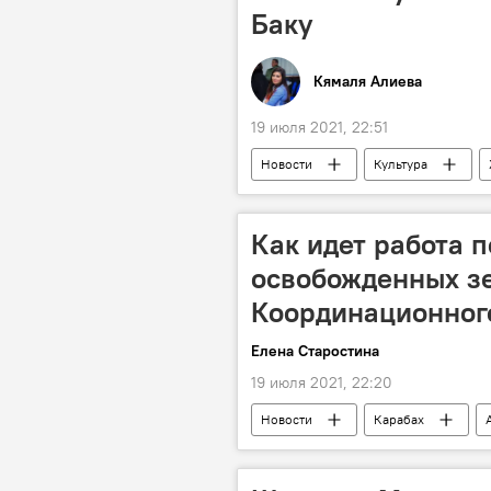
Баку
Кямаля Алиева
19 июля 2021, 22:51
Новости
Культура
Эмин Агаларов
Баку
Как идет работа 
освобожденных зе
Координационног
Елена Старостина
19 июля 2021, 22:20
Новости
Карабах
развитие
Кабинет министро