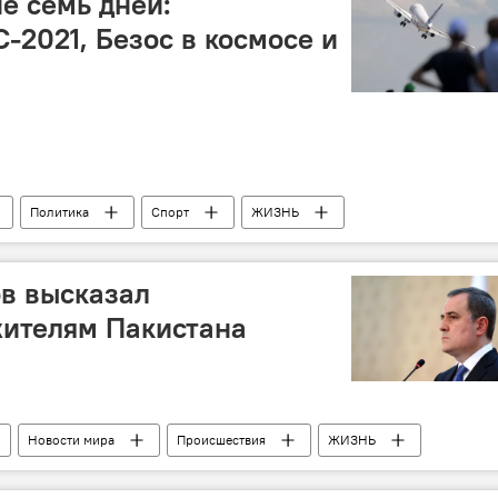
е семь дней:
-2021, Безос в космосе и
Политика
Спорт
ЖИЗНЬ
ожидания
Афганистан
авиасалон
в высказал
жителям Пакистана
Новости мира
Происшествия
ЖИЗНЬ
в
Пакистан
соболезнования
авария