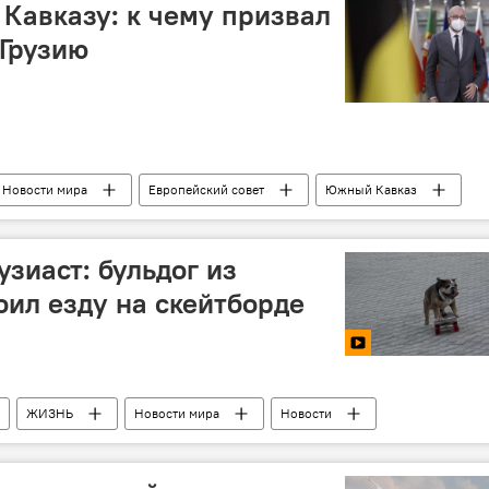
Кавказу: к чему призвал
 Грузию
Новости мира
Европейский совет
Южный Кавказ
зиаст: бульдог из
оил езду на скейтборде
ЖИЗНЬ
Новости мира
Новости