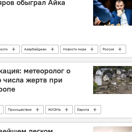
ров обыграл Айка
ости
Азербайджан
Новости мира
Россия
ров
ация: метеоролог о
 числа жертв при
ропе
Происшествия
ЖИЗНЬ
Европа
Австрия
овейшем легком