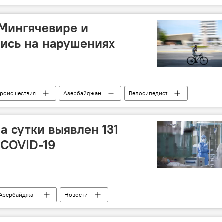
 Мингячевире и
ись на нарушениях
роисшествия
Азербайджан
Велосипедист
Билясувар
а сутки выявлен 131
COVID-19
Азербайджан
Новости