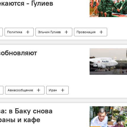
каются - Гулиев
Политика
Эльчин Гулиев
Провокация
зобновляют
Авиасообщение
Иран
а: в Баку снова
раны и кафе