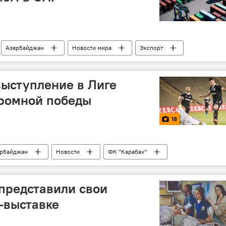
Азербайджан
Новости мира
Экспорт
т
выступление в Лиге
громной победы
18
рбайджан
Новости
ФК "Карабах"
Фото
МУЛЬТИМЕДИА
представили свои
-выставке