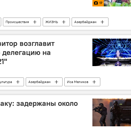
17
Происшествия
ЖИЗНЬ
Азербайджан
итор возглавит
 делегацию на
1"
ультура
Азербайджан
Иса Меликов
аку: задержаны около