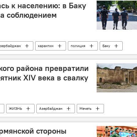
сь к населению: в Баку
за соблюдением
зербайджан
карантин
полиция
Баку
кого района превратили
ятник XIV века в свалку
ЖИЗНЬ
Азербайджан
Мечеть
рмянской стороны