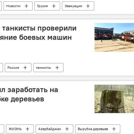
Новости
Грузия
Эвакуация
 танкисты проверили
ояние боевых машин
Россия
танкисты
л заработать на
ке деревьев
ЖИЗНЬ
Азербайджан
Вырубка деревьев