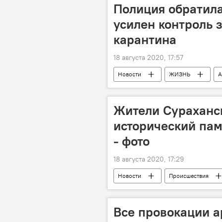
Полиция обратила
усилен контроль 
карантина
18 августа 2020, 17:57
Новости
ЖИЗНЬ
А
Жители Сураханс
исторический пам
- фото
18 августа 2020, 17:29
Новости
Происшествия
Свалка
Памятник
Все провокации а