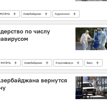
ЖИЗНЬ
Азербайджан
Художники
идерство по числу
навирусом
ЖИЗНЬ
Азербайджан
Коронавирус
Баку
Азербайджана вернутся
ну