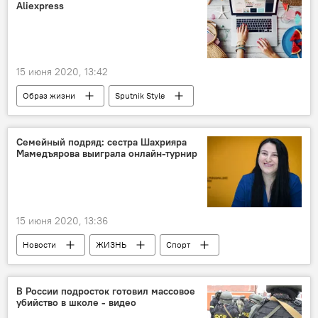
Aliexpress
15 июня 2020, 13:42
Образ жизни
Sputnik Style
Онлайн
шопинг
покупки
лето
Семейный подряд: сестра Шахрияра
Мамедъярова выиграла онлайн-турнир
15 июня 2020, 13:36
Новости
ЖИЗНЬ
Спорт
Азербайджан
Зейнаб Мамедъярова
Шахматы
В России подросток готовил массовое
убийство в школе - видео