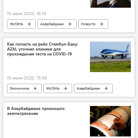
15 июня 2020, 16:19
ЖИЗНЬ
Азербайджан
Новости
жара
Ветер
Как попасть на рейс Стамбул-Баку:
AZAL уточнил клиники для
прохождения теста на COVID-19
15 июня 2020, 15:54
Экономика
ЖИЗНЬ
Азербайджан
Новости мира
Новости
Коронавирус
авиарейс
тест
В Азербайджане произошло
землетрясение
самолет
ЗАО «Азербайджанские авиалинии» (AZAL)