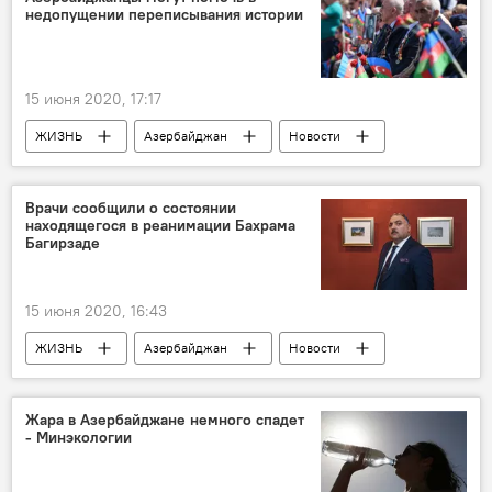
недопущении переписывания истории
Турнир
Онлайн
15 июня 2020, 17:17
ЖИЗНЬ
Азербайджан
Новости
Россия
Новости мира
ВОВ
война
победа
Врачи сообщили о состоянии
находящегося в реанимации Бахрама
Багирзаде
15 июня 2020, 16:43
ЖИЗНЬ
Азербайджан
Новости
Здоровье
Бахрам Багирзаде
Коронавирус
Реанимация
Жара в Азербайджане немного спадет
- Минэкологии