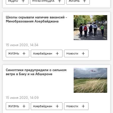
РАДИО
МУЛЬТИМЕДИА
ЖИЗНЬ
Здоровье
Новости мира
Азербайджан
Новости
Школы скрывали наличие вакансий -
Минобразования Азербайджана
15 июня 2020, 14:34
ЖИЗНЬ
Азербайджан
Новости
школа
Учитель
вакансия
Министерство образования АР
Синоптики предупредили о сильном
ветре в Баку и на Абшероне
15 июня 2020, 14:09
ЖИЗНЬ
Азербайджан
Новости