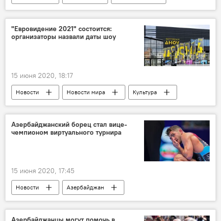
ТЕХНОЛОГИИ
Азербайджан
вода
дефицит
Засуха
"Евровидение 2021" состоится:
организаторы назвали даты шоу
Нехватка воды в Азербайджане: проблема и пути ее решения
15 июня 2020, 18:17
Новости
Новости мира
Культура
ЖИЗНЬ
Самира Эфенди
даты
Организаторы
шоу
Азербайджанский борец стал вице-
чемпионом виртуального турнира
15 июня 2020, 17:45
Новости
Азербайджан
Новости мира
Спорт
ЖИЗНЬ
ТЕХНОЛОГИИ
борец
Гаджи Алиев
Азербайджанцы могут помочь в