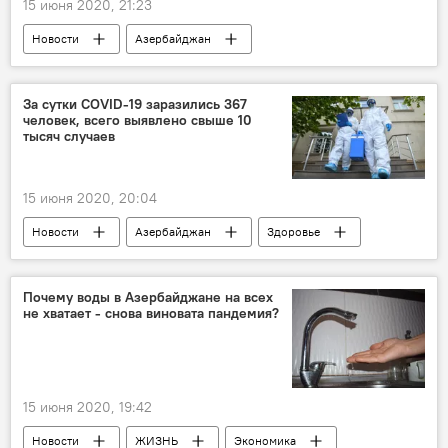
15 июня 2020, 21:23
Новости
Азербайджан
Новости мира
ЖИЗНЬ
Республиканский центр сейсмологической службы
За сутки COVID-19 заразились 367
человек, всего выявлено свыше 10
землетрясение
тысяч случаев
15 июня 2020, 20:04
Новости
Азербайджан
Здоровье
ЖИЗНЬ
Коронавирус
Кабинет министров АР
Почему воды в Азербайджане на всех
не хватает - снова виновата пандемия?
15 июня 2020, 19:42
Новости
ЖИЗНЬ
Экономика