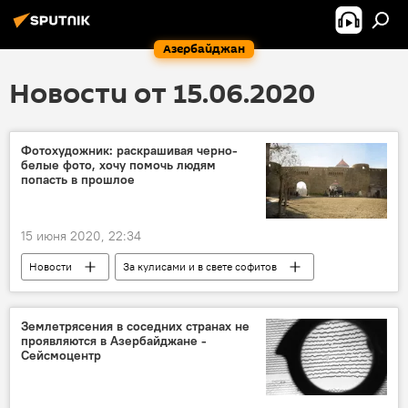
Азербайджан
Новости от 15.06.2020
Фотохудожник: раскрашивая черно-
белые фото, хочу помочь людям
попасть в прошлое
15 июня 2020, 22:34
Новости
За кулисами и в свете софитов
Азербайджан
Культура
ЖИЗНЬ
ТЕХНОЛОГИИ
Фотографии
Землетрясения в соседних странах не
проявляются в Азербайджане -
Художник
прошлое
Сейсмоцентр