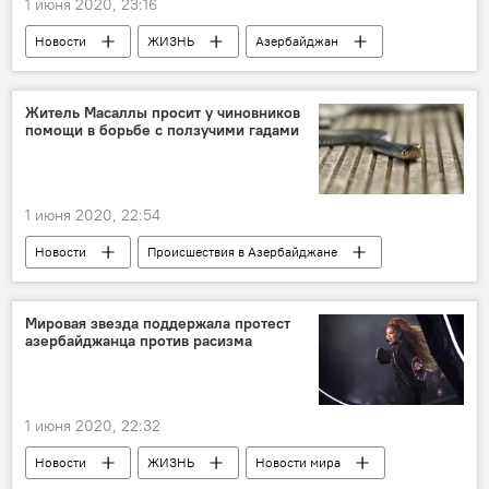
1 июня 2020, 23:16
Новости
ЖИЗНЬ
Азербайджан
Парикмахер
косметологи
Запись
Онлайн
Житель Масаллы просит у чиновников
помощи в борьбе с ползучими гадами
1 июня 2020, 22:54
Новости
Происшествия в Азербайджане
Азербайджан
Происшествия
ЖИЗНЬ
Масаллы
Змеи
Мировая звезда поддержала протест
азербайджанца против расизма
нашествие
1 июня 2020, 22:32
Новости
ЖИЗНЬ
Новости мира