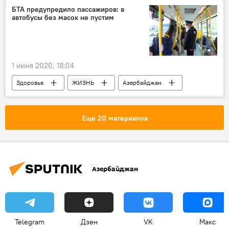
БТА предупредило пассажиров: в
автобусы без масок не пустим
1 июня 2020, 18:04
Здоровье
ЖИЗНЬ
Азербайджан
Новости
медицинские маски
Маски
автобусы
Еще 20 материалов
общественный транспорт
Бакинское транспортное агентство (БТА)
Азербайджан
Telegram
Дзен
VK
Макс