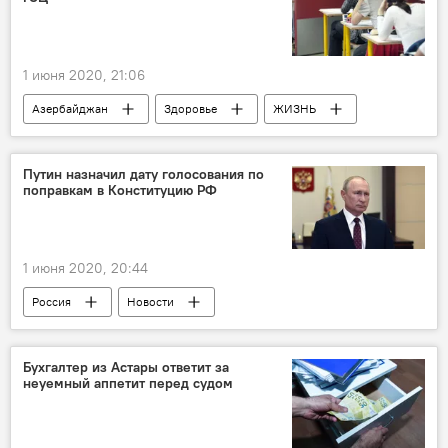
1 июня 2020, 21:06
Азербайджан
Здоровье
ЖИЗНЬ
Новости
выпускники
Коронавирус
Тест
экзамен
Путин назначил дату голосования по
поправкам в Конституцию РФ
1 июня 2020, 20:44
Россия
Новости
Бухгалтер из Астары ответит за
неуемный аппетит перед судом