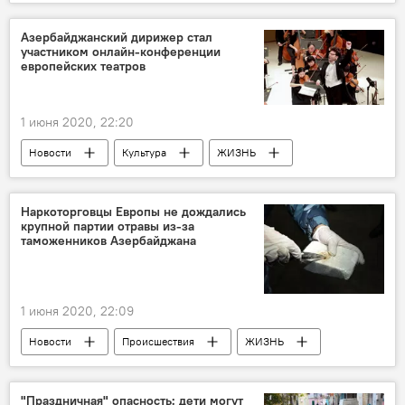
Азербайджан
Эмин Эминзаде
расизм
Азербайджанский дирижер стал
участником онлайн-конференции
европейских театров
1 июня 2020, 22:20
Новости
Культура
ЖИЗНЬ
Азербайджан
Эйюб Гулиев
дирижер
конференция
Наркоторговцы Европы не дождались
крупной партии отравы из-за
таможенников Азербайджана
1 июня 2020, 22:09
Новости
Происшествия
ЖИЗНЬ
Новости мира
Азербайджан
Наркотики
Героин
Австрия
"Праздничная" опасность: дети могут