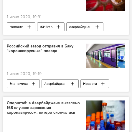
1 июня 2020, 19:31
Новости
ЖИЗНЬ
Азербайджан
Управление мусульман Кавказа (УМК)
Гурбан байрам
Месяц Мухаррам
Российский завод отправил в Баку
"коронавирусные" поезда
1 июня 2020, 19:19
Экономика
Азербайджан
Новости
Россия
ЗАО "Бакинский метрополитен"
завод
поезда
метро
Оперштаб: в Азербайджане выявлено
168 случаев заражения
коронавирусом, пятеро скончались