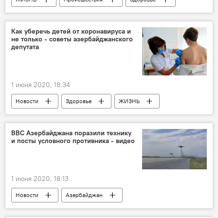
Азербайджан
Новости
Прокуратура города Баку
Коронавирус
Как уберечь детей от коронавируса и
не только - советы азербайджанского
Сотрудник
депутата
1 июня 2020, 18:34
Новости
Здоровье
ЖИЗНЬ
Азербайджан
дети
Коронавирус
Депутат
Совет
ВВС Азербайджана поразили технику
и посты условного противника - видео
1 июня 2020, 18:13
Новости
Азербайджан
ВВС Азербайджана
учения