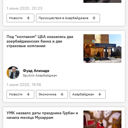
1 июня 2020, 20:23
Новости
Происшествия в Азербайджане
Происшествия
ЖИЗНЬ
Азербайджан
бухгалтер
Астара
Под "колпаком" ЦБА оказались два
азербайджанских банка и две
мошенник
страховые компании
Фуад Ализаде
Sputnik Азербайджан
1 июня 2020, 19:56
Новости
Экономика
Азербайджан
банк
ЦБА
Центральный банк АР
Эльман Рустамов
Колумнисты
УМК назвало даты праздника Гурбан и
начала месяца Мухаррам