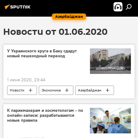
Азербайджан
Новости от 01.06.2020
У Украинского круга в Баку сдадут
новый пешеходный переход
1 июня 2020, 23:44
Новости
Экономика
Азербайджан
ЖИЗНЬ
пешеходный переход
Баку
К парикмахерам и косметологам - по
онлайн-записи: разрабатываются
Государственное агентство автомобильных дорог Азербайджана
новые правила