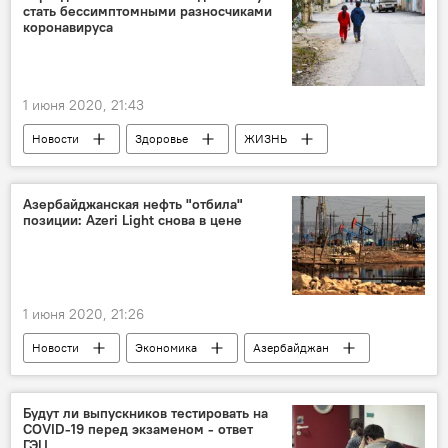
стать бессимптомными разносчиками
Иран
таможенники
коронавируса
1 июня 2020, 21:43
Новости
Здоровье
ЖИЗНЬ
Азербайджан
дети
Коронавирус
Азербайджанская нефть "отбила"
позиции: Azeri Light снова в цене
1 июня 2020, 21:26
Новости
Экономика
Азербайджан
Azeri Light
Нефть и газ
Будут ли выпускников тестировать на
COVID-19 перед экзаменом - ответ
ГЭЦ