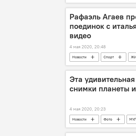
Бакинское транспортное агентство (Б
Рафаэль Агаев пр
поединок с италь
видео
4 мая 2020, 20:48
Новости
Спорт
Ж
поединок
Эта удивительная
снимки планеты и
4 мая 2020, 20:23
Новости
Фото
МУ