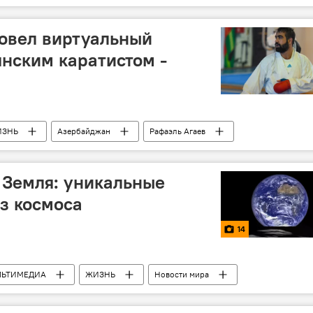
ТА)
овел виртуальный
янским каратистом -
ИЗНЬ
Азербайджан
Рафаэль Агаев
 Земля: уникальные
з космоса
14
ЛЬТИМЕДИА
ЖИЗНЬ
Новости мира