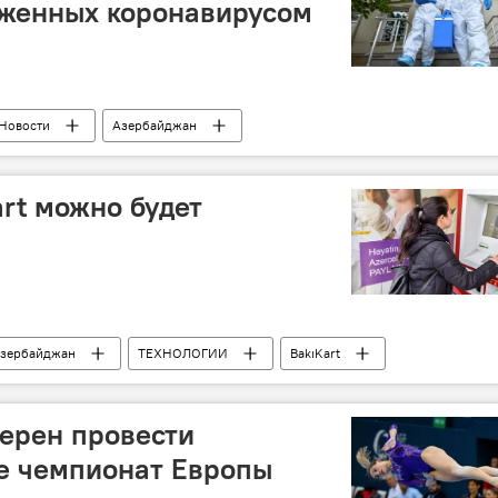
аженных коронавирусом
Новости
Азербайджан
rt можно будет
зербайджан
ТЕХНОЛОГИИ
BakıKart
ерен провести
е чемпионат Европы