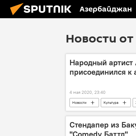
Азербайджан
Новости от 
Народный артист
присоединился к 
4 мая 2020, 23:40
Новости
Культура
Эмин Агаларов
Стендапер из Бак
"Comedy Баттл"