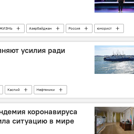
ЖИЗНЬ
Азербайджан
Россия
юморист
няют усилия ради
Каспий
Нефтяники
ндемия коронавируса
ила ситуацию в мире