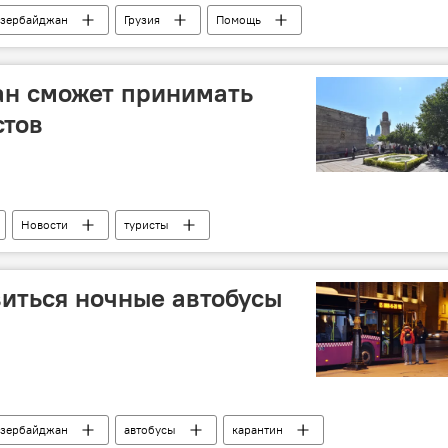
зербайджан
Грузия
Помощь
ан сможет принимать
стов
Новости
туристы
виться ночные автобусы
зербайджан
автобусы
карантин