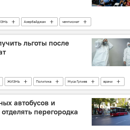
ИЗНЬ
Азербайджан
чемпионат
учить льготы после
ат
ЖИЗНЬ
Политика
Муса Гулиев
врачи
ных автобусов и
 отделять перегородка