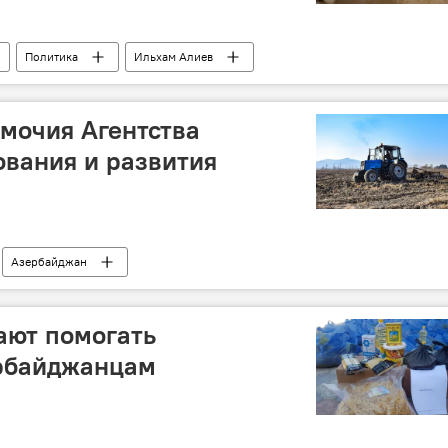
Политика
Ильхам Алиев
мочия Агентства
ования и развития
Азербайджан
ают помогать
рбайджанцам