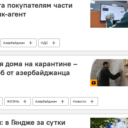
та покупателям части
к-агент
Азербайджан
НДС
дя дома на карантине –
б от азербайджанца
ЖИЗНЬ
Азербайджан
Новости
 в Гяндже за сутки