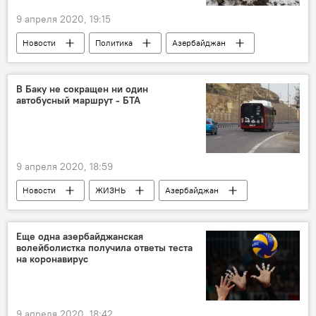
9 апреля 2020, 19:15
Новости
Политика
Азербайджан
Государственная пограничная служба АР (ГПС)
Начальник Госпогранслужбы - командующий пограничными войсками, генерал-полковник Эльчин Гулиев
В Баку не сокращен ни один
автобусный маршрут - БТА
9 апреля 2020, 18:59
Новости
ЖИЗНЬ
Азербайджан
Бакинское транспортное агентство (БТА)
Автобусы
маршрут
Баку
Еще одна азербайджанская
волейболистка получила ответы теста
карантин
на коронавирус
9 апреля 2020, 18:42