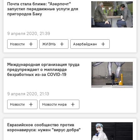
Почта стала ближе: "Азерпочт"
запустил передвижные услуги для
пригородов Баку
9 апреля 2020, 21:39
Новости
ЖИЗНЬ
Азербайджан
Почта
карантин
Услуги
Международная организация труда
предупреждает о миллиарде
безработных из-за COVID-19
9 апреля 2020, 21:13
Новости
Новости мира
Экономика
безработица
Коронавирус
Евразийское сообщество против
коронавируса: нужен "вирус добра"