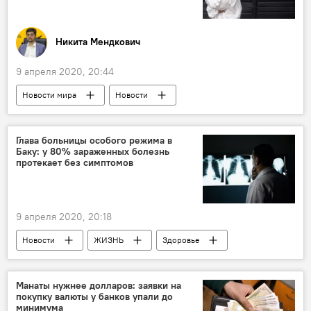
Никита Мендкович
9 апреля 2020, 20:44
Новости мира
Новости
Колумнисты
АНАЛИТИКА
Глава больницы особого режима в
Баку: у 80% зараженных болезнь
протекает без симптомов
9 апреля 2020, 20:18
Новости
ЖИЗНЬ
Здоровье
Азербайджан
Коронавирус
Врачи
Больница
Манаты нужнее долларов: заявки на
покупку валюты у банков упали до
минимума