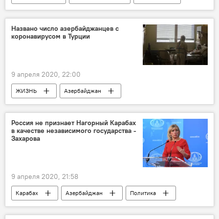
предприниматели
помощь
Коронавирус
Названо число азербайджанцев с
коронавирусом в Турции
9 апреля 2020, 22:00
ЖИЗНЬ
Азербайджан
Новости мира
Здоровье
Азербайджанцы
Коронавирус
Россия не признает Нагорный Карабах
в качестве независимого государства -
Турция
Захарова
9 апреля 2020, 21:58
Карабах
Азербайджан
Политика
Россия