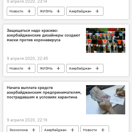
9 апреля 2020, 23:14
Новости
ЖИЗНЬ
Азербайджан
Здоровье
врачи
лечение
Коронавирус
Защищаться надо красиво:
азербайджанские дизайнеры создают
Учебно-хирургическая клиника Азербайджанского медицинского университета
маски против коронавируса
9 апреля 2020, 22:45
Новости
ЖИЗНЬ
Азербайджан
Здоровье
медицинские маски
дизайнеры
Начата выплата средств
азербайджанским предпринимателям,
пострадавшим в условиях карантина
9 апреля 2020, 22:19
Экономика
Азербайджан
Новости