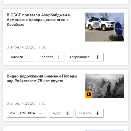
Азербайджан
ФИФА
рейтинг
Сборная Азербайджана по футболу
В ОБСЕ призвали Азербайджан и
Армению к прекращению огня в
Карабахе
9 апреля 2020, 17:36
Новости
Карабах
Азербайджан
ОБСЕ
Армения
Видео водружения Знамени Победы
над Рейхстагом 75 лет спустя
9 апреля 2020, 17:15
МУЛЬТИМЕДИА
Видео
Новости
Россия