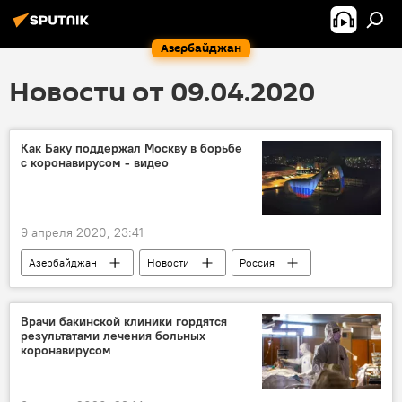
Азербайджан
Новости от 09.04.2020
Как Баку поддержал Москву в борьбе
с коронавирусом - видео
9 апреля 2020, 23:41
Азербайджан
Новости
Россия
Центр Гейдара Алиева
флаги
Россия
Врачи бакинской клиники гордятся
результатами лечения больных
коронавирусом