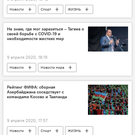
Новости
Спорт
ЖИЗНЬ
Азербайджан
карантин
Коронавирус
Волейбол
Не знаю, где мог заразиться – Тагиев о
своей борьбе с COVID-19 и
необходимости жестких мер
9 апреля 2020, 18:19
Новости
Новости мира
Азербайджан
ЖИЗНЬ
Здоровье
карантин
Заражение
Коронавирус
Рейтинг ФИФА: сборная
Азербайджана соседствует с
Украина
Диаспора
Ровшан Тагиев
командами Косово и Таиланда
9 апреля 2020, 17:57
Новости
Спорт
ЖИЗНЬ