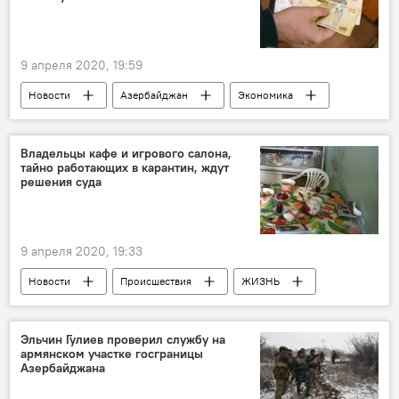
9 апреля 2020, 19:59
Новости
Азербайджан
Экономика
манаты
Доллары
Банки
Владельцы кафе и игрового салона,
тайно работающих в карантин, ждут
решения суда
9 апреля 2020, 19:33
Новости
Происшествия
ЖИЗНЬ
Азербайджан
Баку
Объекты
Нарушение
карантин
полиция
Эльчин Гулиев проверил службу на
армянском участке госграницы
штраф
Азербайджана