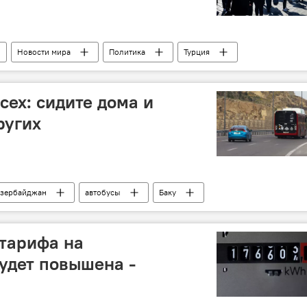
Новости мира
Политика
Турция
сех: сидите дома и
ругих
зербайджан
автобусы
Баку
 тарифа на
удет повышена -