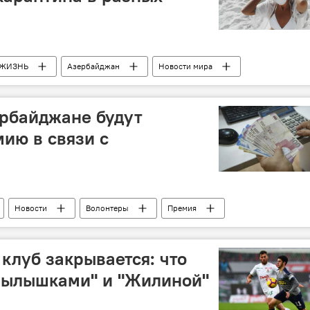
ЖИЗНЬ
Азербайджан
Новости мира
ербайджане будут
ию в связи с
Новости
Волонтеры
Премия
клуб закрывается: что
рылышками" и "Жилиной"