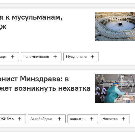
ое антидопинговое агентство Азербайджана (AMADA)
я к мусульманам,
дж
адж
паломничество
Мусульмане
нист Минздрава: в
ет возникнуть нехватка
ЖИЗНЬ
Азербайджан
карантин
Нехватка