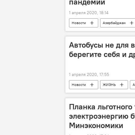
пандемии
1 апреля 2020, 18:14
Новости
Азербайджан
Коронавирус
карантин
Автобусы не для в
берегите себя и д
1 апреля 2020, 17:55
Новости
ЖИЗНЬ
А
Бакинское транспортное агентство
Планка льготного
электроэнергию б
Минэкономики