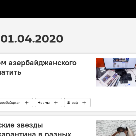
01.04.2020
рм азербайджанского
латить
зербайджан
Нормы
Штраф
ские звезды
карантина в разных