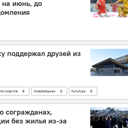
на июнь, до
домления
ку поддержал друзей из
ете софитов
Азербайджан
Культура
Азербайджанский государственный музей ковра
Италия
поддержка
 о согражданах,
ции без жилья из-за