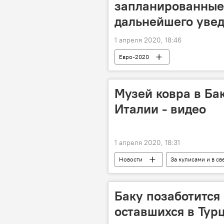
запланированные 
дальнейшего уве
1 апреля 2020, 18:46
Евро-2020
Музей ковра в Ба
Италии - видео
1 апреля 2020, 18:31
Новости
За кулисами и в св
ЖИЗНЬ
Новости мира
карантин
Коронавирус
Баку позаботится
оставшихся в Тур