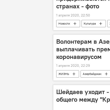
странах - фото
1 апреля 2020, 22:50
Новости
Культура
карантин
Волонтерам в Аз
выплачивать прем
коронавирусом
1 апреля 2020, 22:29
ЖИЗНЬ
Азербайджан
Шейдаев уходит - 
общего между "К