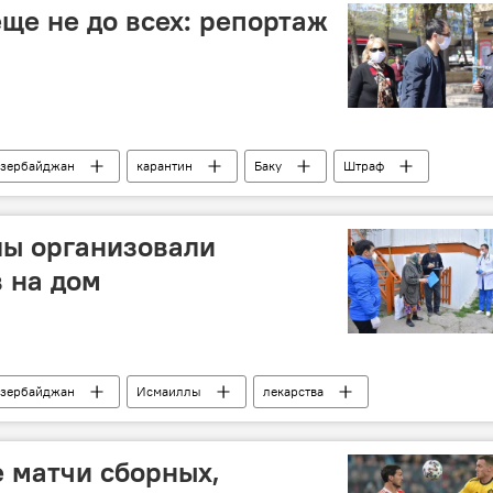
ще не до всех: репортаж
зербайджан
карантин
Баку
Штраф
ы организовали
в на дом
зербайджан
Исмаиллы
лекарства
 матчи сборных,