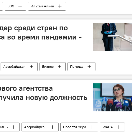
ВОЗ
Ильхам Алиев
дер среди стран по
а во время пандемии -
Азербайджан
Бизнес
Помощь
вого агентства
лучила новую должность
ИЗНЬ
Азербайджан
Новости мира
WADA