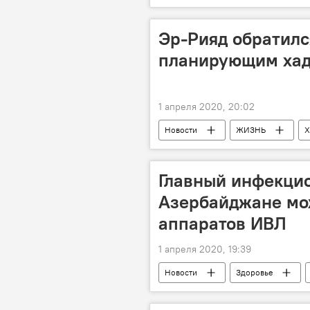
Шафаг Гусейнли
Национальн
Эр-Рияд обратилс
планирующим ха
1 апреля 2020, 20:02
Новости
ЖИЗНЬ
Х
Саудовская Аравия
Главный инфекцио
Азербайджане мож
аппаратов ИВЛ
1 апреля 2020, 19:39
Новости
Здоровье