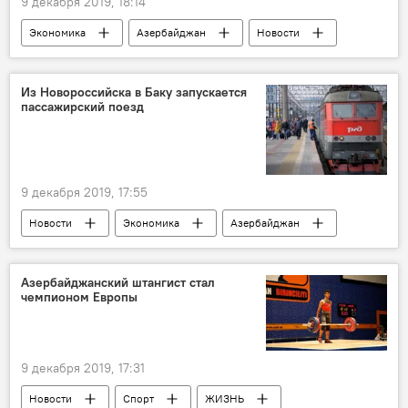
9 декабря 2019, 18:14
Экономика
Азербайджан
Новости
дороги
Ремонт
Распоряжение
Баку
Из Новороссийска в Баку запускается
пассажирский поезд
9 декабря 2019, 17:55
Новости
Экономика
Азербайджан
Россия
Поезд
Баку-Новороссийск
железнодорожное сообщение
Азербайджанский штангист стал
чемпионом Европы
9 декабря 2019, 17:31
Новости
Спорт
ЖИЗНЬ