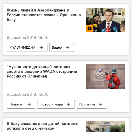
Совместное предприятие
Вертолеты
Жизнь людей в Азербайджане и
России становится лучше - Орешкин в
Сервис
Баку
9 декабря 2019, 19:00
МУЛЬТИМЕДИА
Видео
Азербайджан
Новости
Экономика
Россия
"Нужно идти до конца": легенды
спорта о решении WADA отстранить
Россию от Олимпиад
9 декабря 2019, 19:00
Новости
Новости мира
Политика
Спорт
ЖИЗНЬ
Россия
Всемирное антидопинговое агентство (WADA)
В Баку спасены двое детей, которых
истязали отец с мачехой
Россия