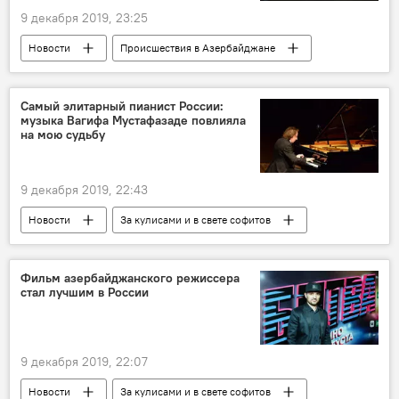
9 декабря 2019, 23:25
Новости
Происшествия в Азербайджане
Азербайджан
Происшествия
ЖИЗНЬ
контрабанда
наркотики
Самый элитарный пианист России:
музыка Вагифа Мустафазаде повлияла
Государственный таможенный комитет АР
на мою судьбу
9 декабря 2019, 22:43
Новости
За кулисами и в свете софитов
Азербайджан
Культура
ЖИЗНЬ
Россия
пианист
Россия
Фильм азербайджанского режиссера
стал лучшим в России
Вагиф Мустафазаде
9 декабря 2019, 22:07
Новости
За кулисами и в свете софитов