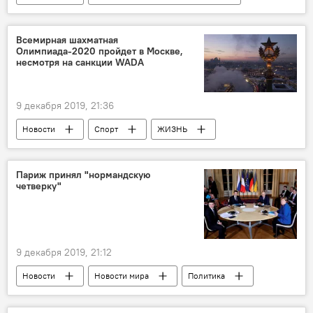
Азербайджан
Культура
ЖИЗНЬ
Россия
режиссер
фильм
Всемирная шахматная
Олимпиада-2020 пройдет в Москве,
награда
Кинофестиваль
несмотря на санкции WADA
Архангельск
9 декабря 2019, 21:36
Новости
Спорт
ЖИЗНЬ
Россия
Новости мира
Россия
Шахматы
Олимпиада 2022
Париж принял "нормандскую
четверку"
Всемирная шахматная олимпиада
Всемирное антидопинговое агентство (WADA)
9 декабря 2019, 21:12
Новости
Новости мира
Политика
Россия
Владимир Путин