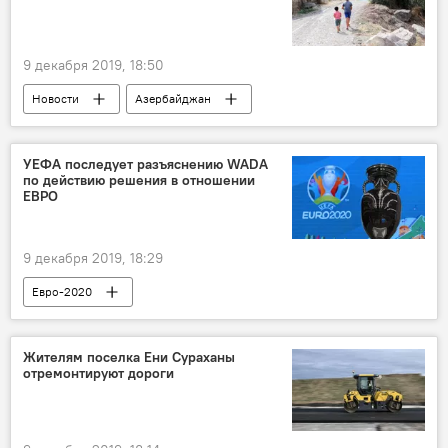
9 декабря 2019, 18:50
Новости
Азербайджан
Происшествия
ЖИЗНЬ
дети
Отец
Мачеха
Бытовое насилие
УЕФА последует разъяснению WADA
по действию решения в отношении
Побои
ЕВРО
9 декабря 2019, 18:29
Евро-2020
Жителям поселка Ени Сураханы
отремонтируют дороги