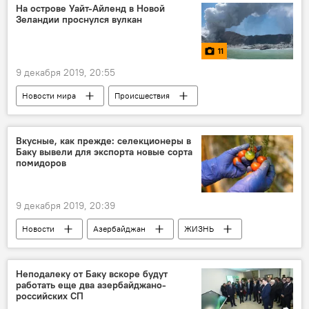
Владимир Зеленский
Ангела Меркель
На острове Уайт-Айленд в Новой
Зеландии проснулся вулкан
Эммануэль Макрон
11
9 декабря 2019, 20:55
Новости мира
Происшествия
ЖИЗНЬ
Новости
Фото
МУЛЬТИМЕДИА
Новая Зеландия
Вкусные, как прежде: селекционеры в
Баку вывели для экспорта новые сорта
Извержение
Вулкан
помидоров
9 декабря 2019, 20:39
Новости
Азербайджан
ЖИЗНЬ
Экономика
помидоры
селекция
сорт
экспорт
Все о помидорах
Неподалеку от Баку вскоре будут
работать еще два азербайджано-
российских СП