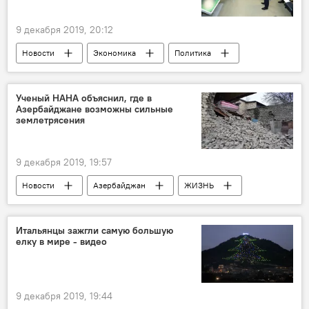
9 декабря 2019, 20:12
Новости
Экономика
Политика
Россия
Азербайджан
Россия
Совместное предприятие
Пираллахи
Ученый НАНА объяснил, где в
Азербайджане возможны сильные
Гаджигабул
землетрясения
9 декабря 2019, 19:57
Новости
Азербайджан
ЖИЗНЬ
НАНА
землетрясение
Итальянцы зажгли самую большую
елку в мире - видео
9 декабря 2019, 19:44