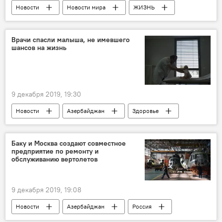
Новости
Новости мира
ЖИЗНЬ
Италия
Новый год 2022
Елка
Врачи спасли малыша, не имевшего
шансов на жизнь
9 декабря 2019, 19:30
Новости
Азербайджан
Здоровье
ЖИЗНЬ
Новорожденный
операция
Баку и Москва создают совместное
предприятие по ремонту и
обслуживанию вертолетов
9 декабря 2019, 19:08
Новости
Азербайджан
Россия
Экономика
Политика
Россия