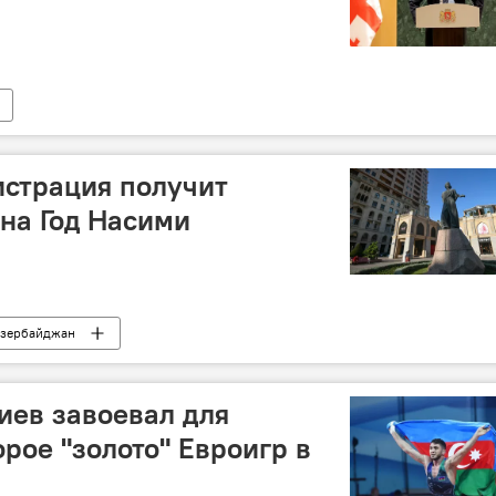
истрация получит
на Год Насими
зербайджан
иев завоевал для
рое "золото" Евроигр в