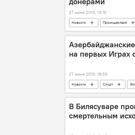
донерами
27 июня 2019, 19:18
Новости
Происшествия
Азербайджанские
на первых Играх 
27 июня 2019, 18:59
Новости
Спорт
Ж
В Билясуваре про
смертельным исх