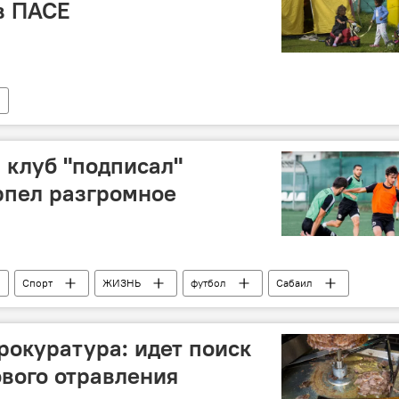
в ПАСЕ
клуб "подписал"
рпел разгромное
Спорт
ЖИЗНЬ
футбол
Сабаил
рокуратура: идет поиск
вого отравления