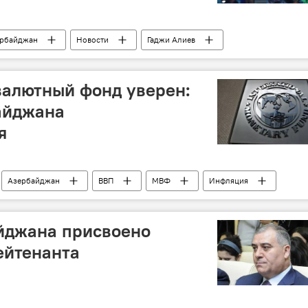
рбайджан
Новости
Гаджи Алиев
алютный фонд уверен:
айджана
я
Азербайджан
ВВП
МВФ
Инфляция
йджана присвоено
ейтенанта