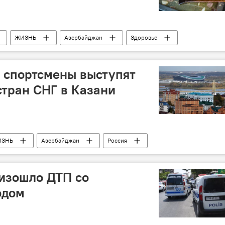
ЖИЗНЬ
Азербайджан
Здоровье
 спортсмены выступят
стран СНГ в Казани
ИЗНЬ
Азербайджан
Россия
изошло ДТП со
одом