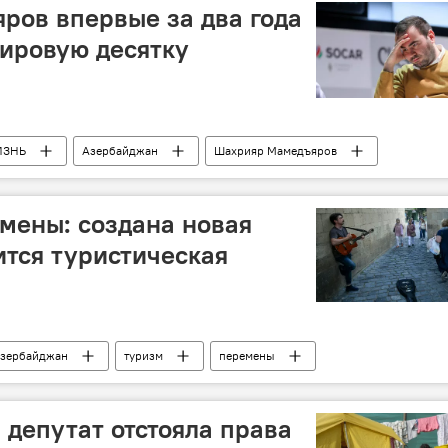
ров впервые за два года
ировую десятку
ИЗНЬ
Азербайджан
Шахрияр Мамедъяров
мены: создана новая
ится туристическая
зербайджан
туризм
перемены
депутат отстояла права