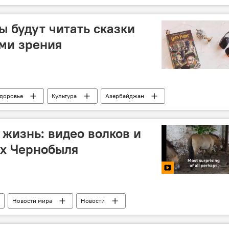
ы будут читать сказки
ми зрения
доровье
Культура
Азербайджан
 жизнь: видео волков и
ах Чернобыля
Новости мира
Новости