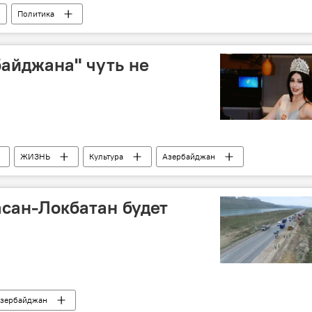
Политика
айджана" чуть не
ЖИЗНЬ
Культура
Азербайджан
сан-Локбатан будет
зербайджан