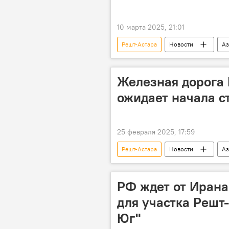
10 марта 2025, 21:01
Решт-Астара
Новости
Аз
международный транспортный корид
Железнодорожные перевозки
Железная дорога 
ожидает начала с
25 февраля 2025, 17:59
Решт-Астара
Новости
Аз
Коридор "Север-Юг"
Эконо
РФ ждет от Ирана
для участка Решт
Юг"