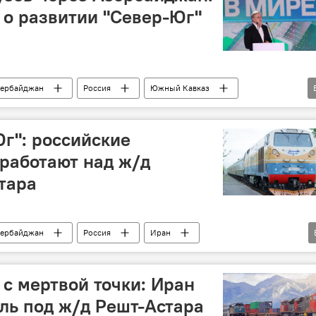
о развитии "Север-Юг"
ербайджан
Россия
Южный Кавказ
Алексей Оверчук
Каспийское море
Инвестиции
министерство транспорта РФ
г": российские
работают над ж/д
м "Россия – Исламский мир: KazanForum"
КПП
тара
ербайджан
Россия
Иран
"Север-Юг"
Кредит
 с мертвой точки: Иран
ль под ж/д Решт-Астара