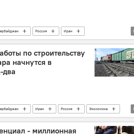
ербайджан
Россия
Иран
анс РФ
Роман Старовойт
Алексей Оверчук
аботы по строительству
ара начнутся в
-два
ербайджан
Иран
Россия
Экономика
транспортный коридор "Север-Юг"
Роман Старовойт
енциал - миллионная