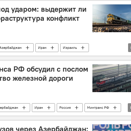
од ударом: выдержит ли
раструктура конфликт
Азербайджан
Иран
Израиль
Север-Юг"
Конфликт
Эскалация
Эксперт
т грузов
нса РФ обсудил с послом
тво железной дороги
ербайджан
Иран
Россия
Минтранс РФ
й транспортный коридор "Север-Юг"
Железная дорога
рузов через Азербайджан: