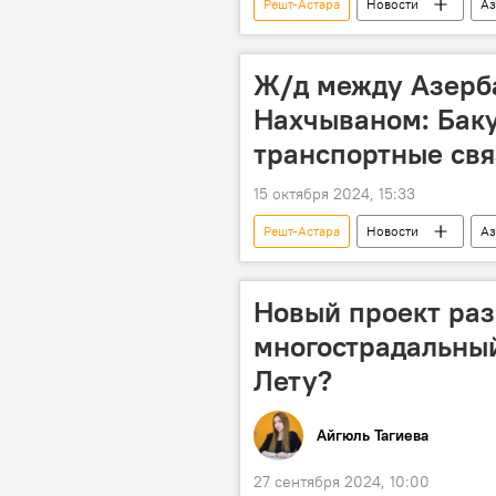
Решт-Астара
Новости
Аз
Инфраструктура
Коридор "
Транскаспийский международный тр
Ж/д между Азерб
Иран
Мумбаи
Нахчываном: Баку
транспортные свя
15 октября 2024, 15:33
Решт-Астара
Новости
Аз
Коридор "Север-Юг"
Транс
Железная дорога
ЗАО "Азе
Новый проект раз
многострадальный
Лету?
Айгюль Тагиева
27 сентября 2024, 10:00