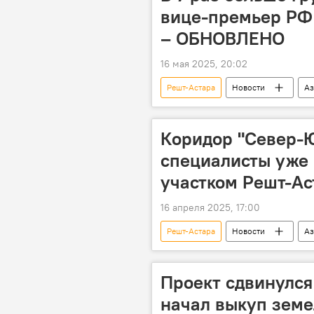
вице-премьер РФ 
– ОБНОВЛЕНО
16 мая 2025, 20:02
Решт-Астара
Новости
Аз
Коридор "Север-Юг"
Иран
Грузоперевозки
Граница
Коридор "Север-Ю
Роман Старовойт
специалисты уже 
Международный экономический фору
участком Решт-Ас
16 апреля 2025, 17:00
Решт-Астара
Новости
Аз
Железная дорога
Коридор 
Проект сдвинулся
начал выкуп земе