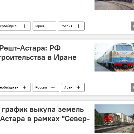
ербайджан
Иран
Россия
ор "Север-Юг"
Земли
Решт-Астара: РФ
троительства в Иране
ербайджан
Россия
Иран
мика
Железная дорога
ЕАЭС
 график выкупа земель
-Астара в рамках "Север-