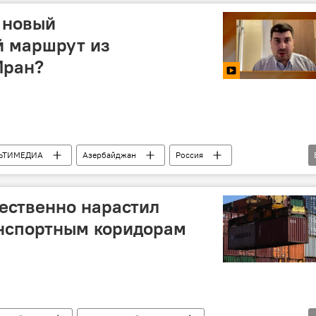
граница
Встреча
 новый
 маршрут из
Иран?
ЬТИМЕДИА
Азербайджан
Россия
Каспийское море
Центральная Азия
брагимов
Инфраструктура
Санкт-Петербург
ественно нарастил
анспортным коридорам