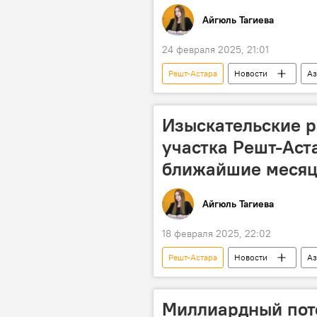
Айгюль Тагиева
24 февраля 2025, 21:01
Решт-Астара
Новости
Аз
Коридор "Север-Юг"
Минтр
Изыскательские р
участка Решт-Аст
ближайшие месяц
Айгюль Тагиева
18 февраля 2025, 22:02
Решт-Астара
Новости
Аз
Логистика
международный 
Миллиардный пот