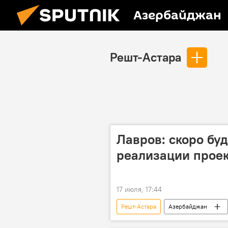
Азербайджан
Решт-Астара
Лавров: скоро буд
реализации проек
17 июля, 17:44
Решт-Астара
Азербайджан