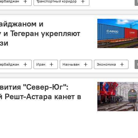
ербайджан
Транспортный коридор
Север-Юг"
анспортный маршрут
Россия
Санкт-Петербург
айджаном и
 и Тегеран укрепляют
зи
ербайджан
Иран
Нахчыван
Экономика
портный коридор
Шахин Мустафаев
рбайджанские железные дороги"
вития "Север-Юг":
 Решт-Астара канет в