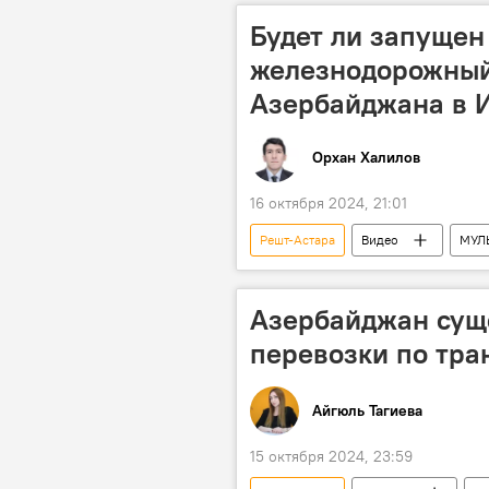
Погранично-пропускной пункт
Будет ли запущен
железнодорожный
Азербайджана в 
Орхан Халилов
16 октября 2024, 21:01
Решт-Астара
Видео
МУЛ
Экономика
Транспорт
Железная дорога
Фархад И
Азербайджан сущ
перевозки по тр
Айгюль Тагиева
15 октября 2024, 23:59