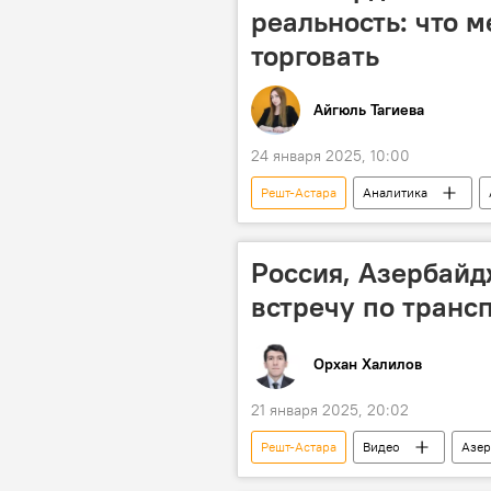
реальность: что м
торговать
Айгюль Тагиева
24 января 2025, 10:00
Решт-Астара
Аналитика
Товарооборот
Потенциал
Грузоперевозки
Экспорт
Россия, Азербайд
встречу по транс
Орхан Халилов
21 января 2025, 20:02
Решт-Астара
Видео
Азе
Транспортный коридор
меж