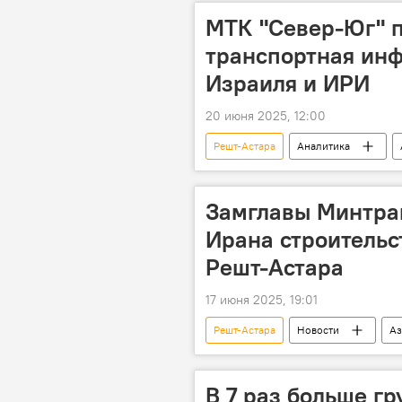
МТК "Север-Юг" п
транспортная инф
Израиля и ИРИ
20 июня 2025, 12:00
Решт-Астара
Аналитика
Ближний Восток
Коридор "
Александр Караваев
Транзи
Замглавы Минтра
Ирана строительс
Решт-Астара
17 июня 2025, 19:01
Решт-Астара
Новости
Аз
Замминистра
международны
Железнодорожные перевозки
В 7 раз больше г