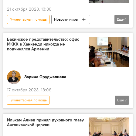
21 октября 2023, 13:30
Гуманитарная помощь
Новости мира
Еще
4
Сектор Газа
Египет
Израиль
Конфликт
Бакинское представительство: офис
МККК в Ханкенди никогда не
подчинялся Армении
Зарина Оруджалиева
17 октября 2023, 13:06
Гуманитарная помощь
Еще
7
Возрождение и реинтеграция Карабаха
Азербайджан
Общество
Армения
Ильхам Алиев принял духовного главу
Англиканской церкви
Карабах