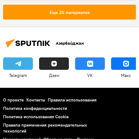
Азербайджан
Армения
Международный комитет Красного Креста (МККК)
Еще 20 материалов
Министерство иностранных дел АР
Айхан Гаджизаде
дорога Агдам-Ханкенди
Лачинская дорога
Азербайджан
Telegram
Дзен
VK
Макс
О проекте
Контакты
Правила использования
Политика конфиденциальности
Политика использования Cookie
Правила применения рекомендательных
технологий