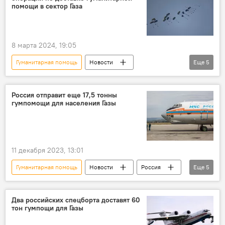
Курская область
СВО
Астрахань
помощи в сектор Газа
8 марта 2024, 19:05
Гуманитарная помощь
Новости
Еще
5
Новости мира
Израиль
сектор Газа
Россия отправит еще 17,5 тонны
гумпомощи для населения Газы
палестино-израильский конфликт
массовая гибель
11 декабря 2023, 13:01
Гуманитарная помощь
Новости
Россия
Еще
5
сектор Газа
Израиль
Палестина
ХАМАС
МЧС РФ
Два российских спецборта доставят 60
тон гумпощи для Газы