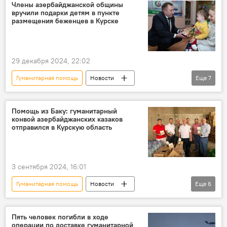
Открытие
Грузоперевозки
Члены азербайджанской общины
вручили подарки детям в пункте
Землетрясение
размещения беженцев в Курске
29 декабря 2024, 22:02
Гуманитарная помощь
Новости
Еще
7
Азербайджан
Россия
Курская область
переселенцы
Помощь из Баку: гуманитарный
конвой азербайджанских казаков
Диаспора
отправился в Курскую область
Азербайджанская национальная культурная автономия Новосибирска
новогодние подарки
3 сентября 2024, 16:01
Гуманитарная помощь
Новости
Еще
6
Азербайджан
Россия
Землячество казаков Азербайджана
Пять человек погибли в ходе
операции по доставке гуманитарной