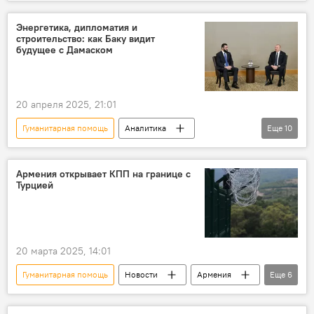
Азербайджан
Сирия
Курбан-байрам
Праздник Гурбан
Энергетика, дипломатия и
строительство: как Баку видит
будущее с Дамаском
20 апреля 2025, 21:01
Гуманитарная помощь
Аналитика
Еще
10
Азербайджан
Южный Кавказ
Политика
мнение
Армения открывает КПП на границе с
Турцией
Ближний Восток
Энергетика
Строительство
SOCAR
Ильхам Алиев
Президент
20 марта 2025, 14:01
Гуманитарная помощь
Новости
Армения
Еще
6
Турция
Сирия
КПП