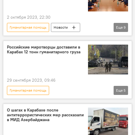
Международный комитет Красного Креста (МККК)
Ханкенди
2 октября 2023, 22:30
Гуманитарная помощь
Новости
Еще
9
Азербайджан
Ильхам Алиев
архиепископ Кентерберийский Джастин Уэлби
Российские миротворцы доставили в
Карабах 12 тонн гуманитарного груза
Встреча
Карабах
армяне
реинтеграция
Армения
мирный договор
29 сентября 2023, 09:46
Гуманитарная помощь
Еще
5
Реинтеграция армян Карабаха
Минобороны России
Азербайджан
О шагах в Карабахе после
антитеррористических мер рассказали
Карабах
армяне
в МИД Азербайджана