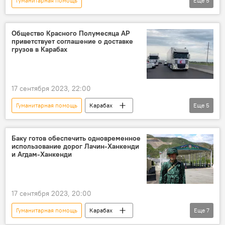
Гуманитарная помощь
Еще
5
Возрождение и реинтеграция Карабаха
Минобороны России
Азербайджан
Общество Красного Полумесяца АР
приветствует соглашение о доставке
Карабах
Доставка
грузов в Карабах
17 сентября 2023, 22:00
Гуманитарная помощь
Карабах
Еще
5
Азербайджан
Азербайджанское общество Красного Полумесяца
Баку готов обеспечить одновременное
использование дорог Лачин-Ханкенди
Лачин
Агдам
Общество
и Агдам-Ханкенди
17 сентября 2023, 20:00
Гуманитарная помощь
Карабах
Еще
7