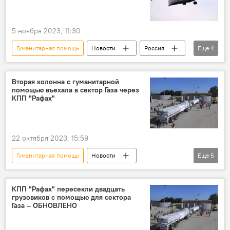
5 ноября 2023, 11:30
Гуманитарная помощь
Новости
Россия
Еще
4
Газа
Израиль
Палестина
Конфликт
Вторая колонна с гуманитарной
помощью въехала в сектор Газа через
КПП "Рафах"
22 октября 2023, 15:59
Гуманитарная помощь
Новости
Еще
5
Новости мира
Палестина
Сектор Газа
Египет
КПП
КПП "Рафах" пересекли двадцать
грузовиков с помощью для сектора
Газа – ОБНОВЛЕНО