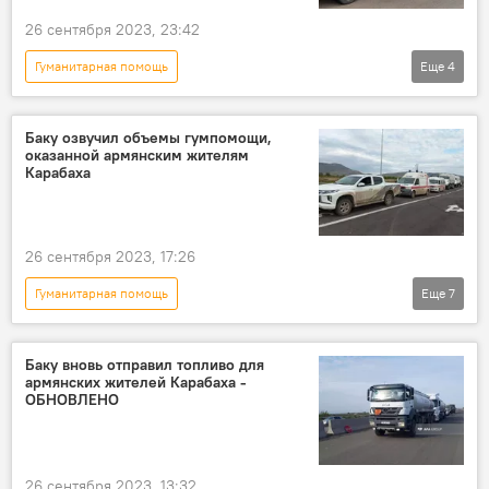
26 сентября 2023, 23:42
Гуманитарная помощь
Еще
4
Возрождение и реинтеграция Карабаха
МИД Азербайджана
Карабах
Баку озвучил объемы гумпомощи,
оказанной армянским жителям
Антитеррористическая операция
Карабаха
26 сентября 2023, 17:26
Гуманитарная помощь
Еще
7
Возрождение и реинтеграция Карабаха
Азербайджан
Хикмет Гаджиев
Баку вновь отправил топливо для
армянских жителей Карабаха -
Карабах
армяне
объемы
ОБНОВЛЕНО
Публикация
26 сентября 2023, 13:32