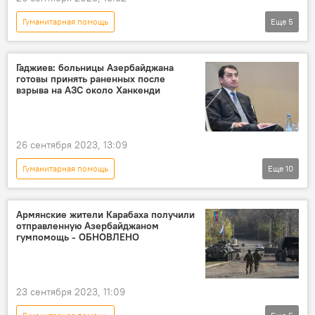
Гуманитарная помощь
Еще
5
Возрождение и реинтеграция Карабаха
Азербайджан
Баку
Карабах
Гаджиев: больницы Азербайджана
готовы принять раненных после
Ханкенди
взрыва на АЗС около Ханкенди
26 сентября 2023, 13:09
Гуманитарная помощь
Еще
10
Возрождение и реинтеграция Карабаха
Азербайджан
Хикмет Гаджиев
Армянские жители Карабаха получили
отправленную Азербайджаном
Публикация
Карабах
Ханкенди
гумпомощь - ОБНОВЛЕНО
МККК
армяне
Контакты
Продовольствие
23 сентября 2023, 11:09