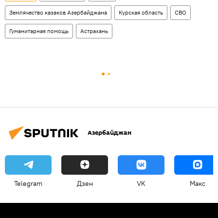
Землячество казаков Азербайджана
Курская область
СВО
Гуманитарная помощь
Астрахань
Азербайджан
Telegram
Дзен
VK
Макс