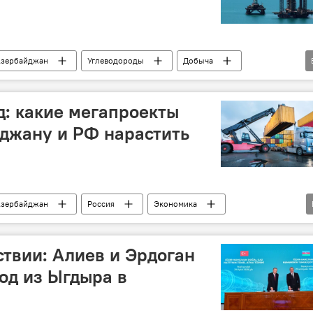
зербайджан
Углеводороды
Добыча
SOCAR
Ильхам Шабан
ев
ВИЭ
Каспий
Транзит
д: какие мегапроекты
джану и РФ нарастить
зербайджан
Россия
Экономика
ты
Товарооборот
Железная дорога
Продовольствие
ствии: Алиев и Эрдоган
од из Ыгдыра в