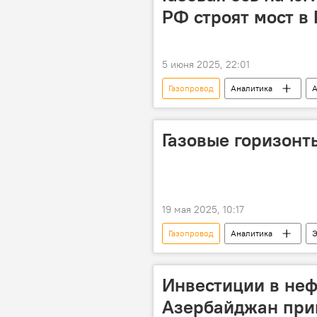
РФ строят мост в
5 июня 2025, 22:01
Газопровод
Аналитика
А
Газ
Энергетика
Газовые горизонт
19 мая 2025, 10:17
Газопровод
Аналитика
Э
Азербайджан
Турция
Черное море
TANAP
Инвестиции в нефт
Азербайджан прив