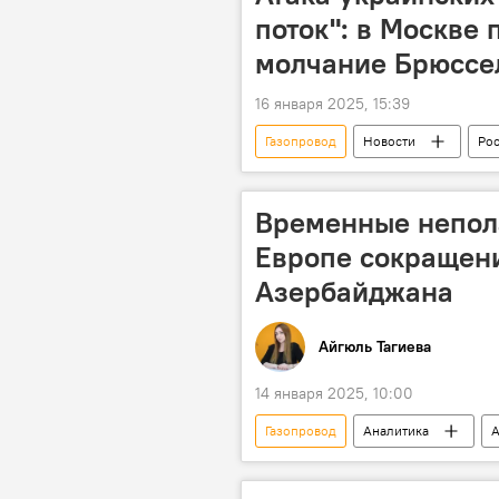
поток": в Москве
молчание Брюссе
16 января 2025, 15:39
Газопровод
Новости
Ро
Мария Захарова
ЕС
Временные непола
Европе сокращени
Азербайджана
Айгюль Тагиева
14 января 2025, 10:00
Газопровод
Аналитика
А
Поставки газа
Евросоюз
Ильхам Шабан
Энергетичес