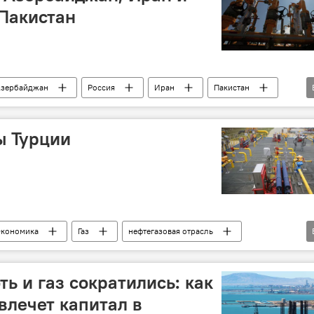
 Пакистан
зербайджан
Россия
Иран
Пакистан
ы Турции
кономика
Газ
нефтегазовая отрасль
Сотрудничество
Реджеп Тайип Эрдоган
ь и газ сократились: как
лечет капитал в