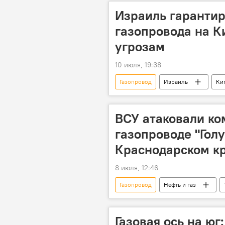
Израиль гарантир
газопровода на 
угрозам
10 июля, 19:38
Газопровод
Израиль
Ки
ВСУ атаковали к
газопроводе "Голу
Краснодарском к
8 июля, 12:46
Газопровод
Нефть и газ
Газовая ось на юг