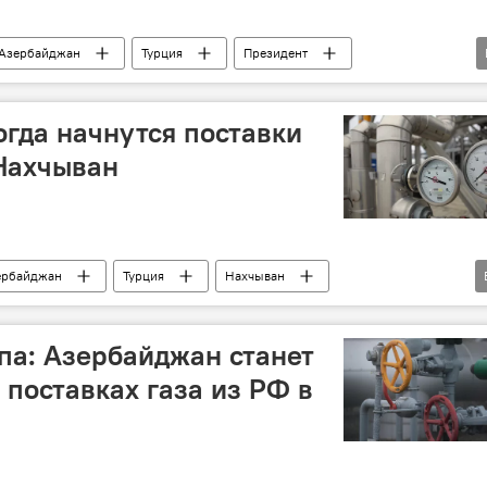
Азербайджан
Турция
Президент
Реджеп Тайип Эрдоган
Экономика
вропа
Инфраструктура
огда начнутся поставки
 Нахчыван
ербайджан
Турция
Нахчыван
стр
Поставки газа
апа: Азербайджан станет
 поставках газа из РФ в