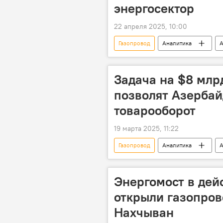
энергосектор
22 апреля 2025, 10:00
Газопровод
Аналитика
А
Инвестиции
Сокращение
Депутат Милли Меджлиса Руфат Гули
Задача на $8 млр
Экономика
позволят Азербай
товарооборот
19 марта 2025, 11:22
Газопровод
Аналитика
А
Сотрудничество
мегапроек
Промышленность
поставки
Энергомост в дей
открыли газопров
Нахчыван