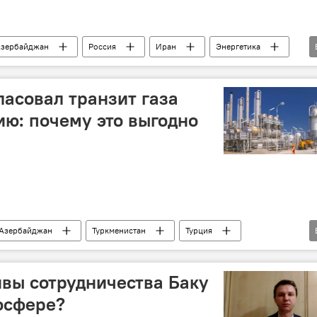
зербайджан
Россия
Иран
Энергетика
Турция
Европа
своповые поставки
Пакистан
"Газпром"
ласовал транзит газа
ию: почему это выгодно
Азербайджан
Туркменистан
Турция
Европа
вы сотрудничества Баку
осфере?