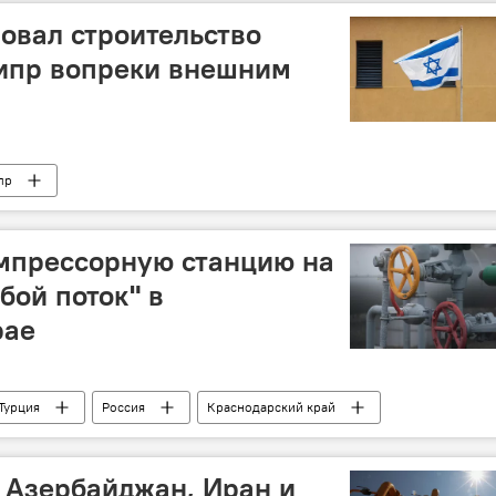
овал строительство
Кипр вопреки внешним
пр
омпрессорную станцию на
бой поток" в
рае
Турция
Россия
Краснодарский край
: Азербайджан, Иран и