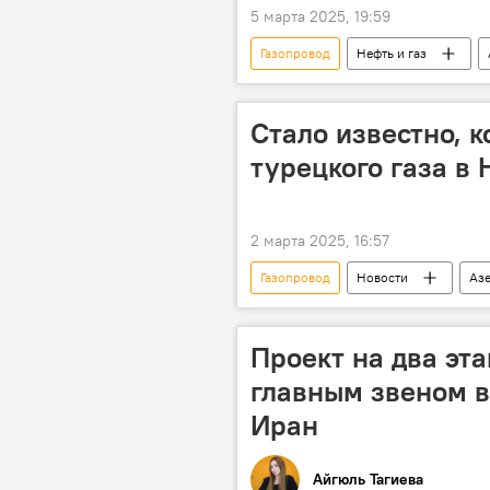
5 марта 2025, 19:59
Газопровод
Нефть и газ
Нахчыван
Ильхам Алиев
Энергетика
ЛЭП
Е
Стало известно, к
турецкого газа в
2 марта 2025, 16:57
Газопровод
Новости
Аз
Альпарслан Байрактар
мини
Проект на два эт
главным звеном в
Иран
Айгюль Тагиева