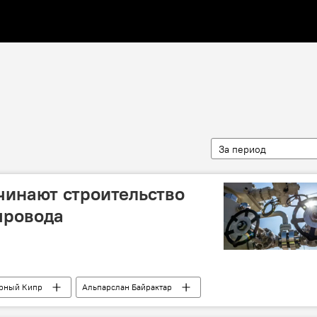
За период
чинают строительство
провода
рный Кипр
Альпарслан Байрактар