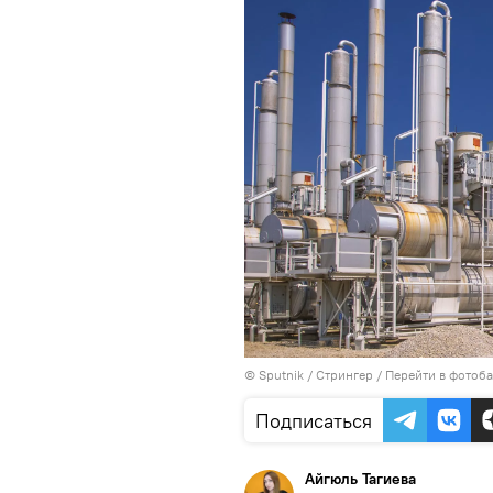
© Sputnik / Стрингер
/
Перейти в фотоб
Подписаться
Айгюль Тагиева