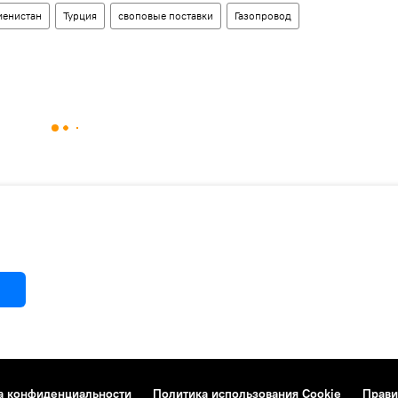
менистан
Турция
своповые поставки
Газопровод
а конфиденциальности
Политика использования Cookie
Прави