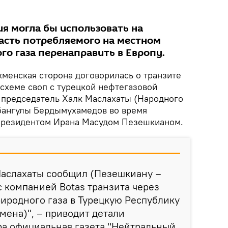
ия могла бы использовать на
часть потребляемого на местном
го газа перенаправить в Европу.
ркменская сторона договорилась о транзите
 схеме своп с турецкой нефтегазовой
 председатель Халк Маслахаты (Народного
рбангулы Бердымухамедов во время
 президентом Ирана Масудом Пезешкианом.
Маслахаты сообщил (Пезешкиану –
с компанией Botas транзита через
иродного газа в Турецкую Республику
мена)", – приводит детали
ра официальная газета "Нейтральный