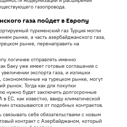
ходимости модернизации и расширения
уществующего газопровода.
ского газа пойдет в Европу
портируемый туркменский газ Турция могли
ннем рынке, а часть азербайджанского газа,
урецком рынке, перенаправить на
опу логичнее отправлять именно
как Баку уже имеет готовые соглашения с
 увеличении экспорта газа, и излишки
, сэкономленные на турецком рынке, могут
ий рынок. Тогда как для покупки
лю нужно будет заключить долгосрочные
 в ЕС, как известно, ввиду климатической
ичин отказываются от подобных контрактов.
ь связывать себя обязательствами с новым
отовый контракт с Азербайджаном, который