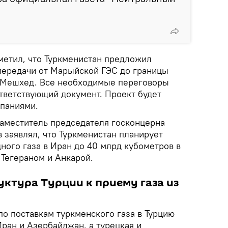
етил, что Туркменистан предложил
передачи от Марыйской ГЭС до границы
Мешхед. Все необходимые переговоры
тветствующий документ. Проект будет
паниями.
заместитель председателя госконцерна
 заявлял, что Туркменистан планирует
ного газа в Иран до 40 млрд кубометров в
 Тегераном и Анкарой.
уктура Турции к приему газа из
о поставкам туркменского газа в Турцию
ран и Азербайджан, а турецкая и