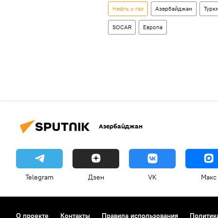
Нефть и газ
Азербайджан
Турк
SOCAR
Европа
Азербайджан
Telegram
Дзен
VK
Макс
О проекте
Контакты
Правила использования
Политик