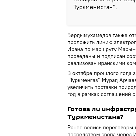
Туркменистан".
Бердымухамедов также отм
проложить линию электро
Ирана по маршруту Мары–
проведены и подписан соо
реализован иранскими ком
В октябре прошлого года 
"Туркменгаз" Мурад Арчаев
увеличить поставки природ
год в рамках соглашений с
Готова ли инфрастр
Туркменистана?
Ранее велись переговоры п
посредством свопа через И