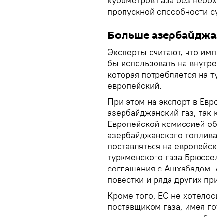
кубометров газа без необ
пропускной способности с
Больше азербайджан
Эксперты считают, что им
бы использовать на внутре
которая потребляется на т
европейский.
При этом на экспорт в Евр
азербайджанский газ, так 
Европейской комиссией об
азербайджанского топлива
поставляться на европейск
туркменского газа Брюссе
соглашения с Ашхабадом. А
повестки и ряда других пр
Кроме того, ЕС не хотелос
поставщиком газа, имея г