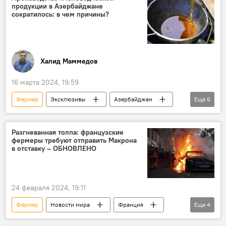
продукции в Азербайджане
Фонд аграрного страхования
сократилось: в чем причины?
Халид Маммедов
16 марта 2024, 19:59
Фермер
Эксклюзивы
Азербайджан
Еще
6
Экономика
Пчеловодство
Мед
мнение
Цена
Сельское хозяйство
Разгневанная толпа: французские
фермеры требуют отправить Макрона
в отставку – ОБНОВЛЕНО
24 февраля 2024, 19:11
Фермер
Новости мира
Франция
Еще
4
Протесты
Эммануэль Макрон