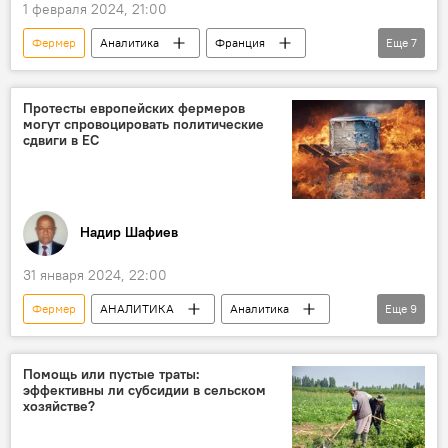
1 февраля 2024, 21:00
Фермер
Аналитика
Франция
Еще
7
Европа
Кризис
Экономика
Сельское хозяйство
Забастовка
Протесты европейских фермеров
могут спровоцировать политические
ЕС
Еврокомиссия
сдвиги в ЕС
Надир Шафиев
31 января 2024, 22:00
Фермер
АНАЛИТИКА
Аналитика
Еще
9
Сельское хозяйство
Политика
Экология
Франция
Германия
Помощь или пустые траты:
эффективны ли субсидии в сельском
Акция протеста
ЕС
Украина
хозяйстве?
Эммануэль Макрон