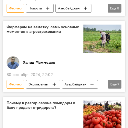
Фермер
Новости
Азербайджан
Еще
8
Экономика
Хлопководство
Министерство сельского хозяйства Азербайджана
Фермерам на заметку: семь основных
моментов в агростраховании
Сельское хозяйство
Субсидии
Орошение
Экспорт
мнение
Халид Маммедов
30 сентября 2024, 22:02
Фермер
Эксклюзивы
Азербайджан
Еще
7
агропромышленный комплекс
агрострахование
Сельское хозяйство
Почему в разгар сезона помидоры в
Баку продают втридорога?
Сельскохозяйственная продукция
посевы
Посадка
Фонд аграрного страхования