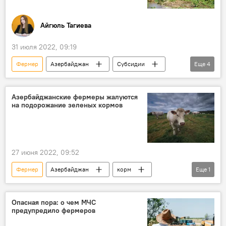
Айгюль Тагиева
31 июля 2022, 09:19
Фермер
Азербайджан
Субсидии
Еще
4
Сельское хозяйство
бюджет
Эффективность
Экономика
Азербайджанские фермеры жалуются
на подорожание зеленых кормов
27 июня 2022, 09:52
Фермер
Азербайджан
корм
Еще
1
Подорожание
Опасная пора: о чем МЧС
предупредило фермеров