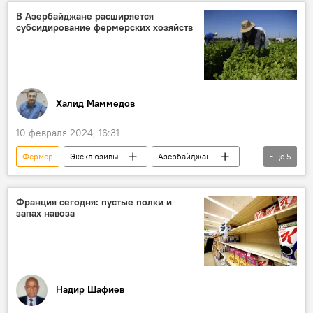
Выставка
Полиция
В Азербайджане расширяется
субсидирование фермерских хозяйств
Халид Маммедов
10 февраля 2024, 16:31
Фермер
Эксклюзивы
Азербайджан
Еще
5
Экономика
Сельхозпродукция
Сельское хозяйство
Аграрный сектор
Франция сегодня: пустые полки и
запах навоза
Субсидии
Надир Шафиев