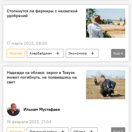
посев
Экономика
Столкнутся ли фермеры с нехваткой
удобрений
17 марта 2022, 08:09
Фермер
Азербайджан
Экономика
Еще
4
удобрения
ЖИЗНЬ
поставки
дефицит
Надежда на облака: зерно в Товузе
может погибнуть, не появившись на
свет
Ильхам Мустафаев
19 февраля 2022, 21:04
Фермер
Товузский район
Облака
Еще
3