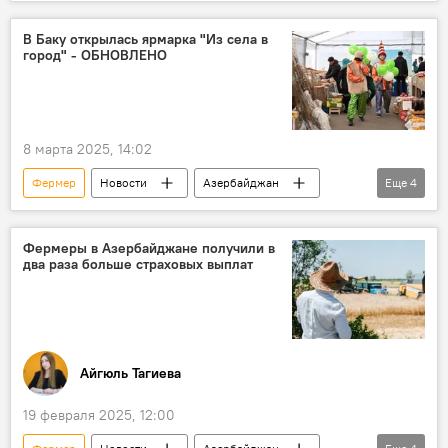
Дроны
Министерство сельского хозяйства АР
В Баку открылась ярмарка "Из села в
город" - ОБНОВЛЕНО
аграрный сектор
Аграрный сектор
фермеры
поддержка
Поддержка
8 марта 2025, 14:02
Фермер
Новости
Азербайджан
Еще
4
Министерство сельского хозяйства Азербайджана
Сельское хозяйство
Ярмарка
Баку
Фермеры в Азербайджане получили в
два раза больше страховых выплат
Айгюль Тагиева
19 февраля 2025, 12:00