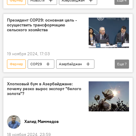
Фермер
Новости
Азербайджан
Еще
4
Сельское хозяйство
Страхование
Фонд аграрного страхования
Земли
Президент СОР29: основная цель -
осуществить трансформацию
сельского хозяйства
19 ноября 2024, 17:03
Фермер
COP29
Азербайджан
Еще
7
Баку
29-я Конференция сторон Рамочной конвенции ООН об изменении климата
Хлопковый бум в Азербайджане:
почему резко вырос экспорт "белого
Министерство сельского хозяйства АР
золота"?
Мухтар Бабаев
Министерство экологии и природных ресурсов АР
Трансформация
Сельское хозяйство
Халид Маммедов
18 ноября 2024, 23:59