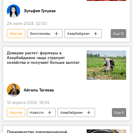
Зульфия Гулуева
29 июля 2024, 22:02
Фермер
Эксклюзивы
Азербайджан
Еще
10
Общество
Потребители
Рынок
Сельхозпродукция
Доверие растет: фермеры в
Азербайджане чаще страхуют
Цены на сельхозпродукты
помидоры
хозяйства и получают больше выплат
Россия
Экспорт
Цены
Ярмарка
Айгюль Тагиева
10 апреля 2024, 18:09
Фермер
Новости
Азербайджан
Еще
5
Экономика
Сельское хозяйство
страховка
Урожай
Производство пчеловодческой